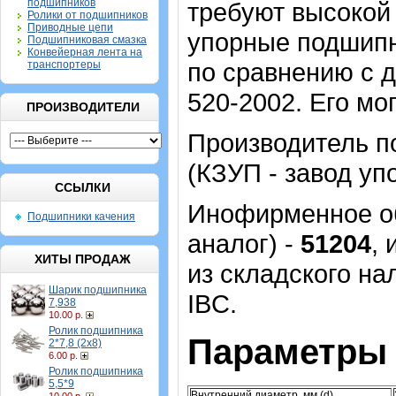
подшипников
требуют высокой 
Ролики от подшипников
Приводные цепи
упорные подшипн
Подшипниковая смазка
Конвейерная лента на
по сравнению с 
транспортеры
520-2002. Его мо
ПРОИЗВОДИТЕЛИ
Производитель п
(КЗУП - завод уп
ССЫЛКИ
Инофирменное об
Подшипники качения
аналог) -
51204
,
ХИТЫ ПРОДАЖ
из складского на
Шарик подшипника
IBC.
7,938
10.00 р.
Ролик подшипника
Параметры 
2*7,8 (2х8)
6.00 р.
Ролик подшипника
5,5*9
Внутренний диаметр, мм (d)