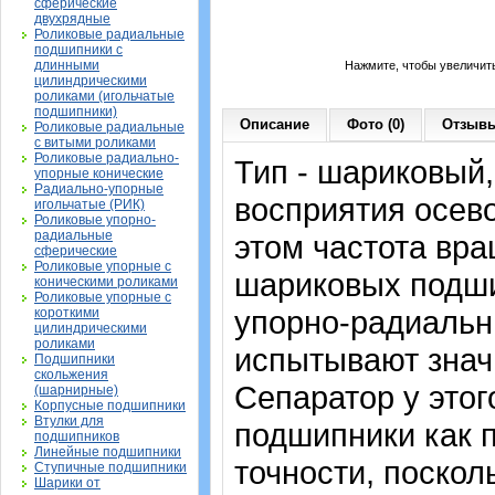
сферические
двухрядные
Роликовые радиальные
подшипники с
длинными
Нажмите, чтобы увеличит
цилиндрическими
роликами (игольчатые
подшипники)
Описание
Фото (0)
Отзывы
Роликовые радиальные
с витыми роликами
Роликовые радиально-
Тип - шариковый
упорные конические
Радиально-упорные
восприятия осево
игольчатые (РИК)
Роликовые упорно-
радиальные
этом частота вра
сферические
Роликовые упорные с
шариковых подши
коническими роликами
Роликовые упорные с
упорно-радиальн
короткими
цилиндрическими
роликами
испытывают знач
Подшипники
скольжения
Сепаратор у это
(шарнирные)
Корпусные подшипники
Втулки для
подшипники как 
подшипников
Линейные подшипники
точности, поскол
Ступичные подшипники
Шарики от