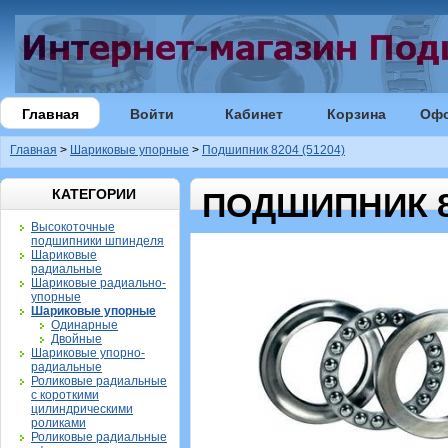
Главная
Войти
Кабинет
Корзина
Оф
Главная
>
Шариковые упорные
>
Подшипник 8204 (51204)
КАТЕГОРИИ
ПОДШИПНИК 82
Высокоточные
подшипники шпинделя
Шариковые
радиальные
Шариковые радиально-
упорные
Шариковые упорные
Одинарные
Двойные
Шариковые упорно-
радиальные
Роликовые радиальные
с короткими
цилиндрическими
роликами
Роликовые радиальные