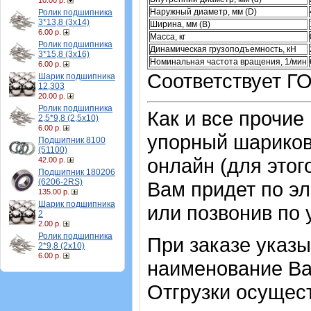
10.00 р.
Наружный диаметр, мм (D)
Ролик подшипника
3*13,8 (3х14)
Ширина, мм (B)
6.00 р.
Масса, кг
Ролик подшипника
Динамическая грузоподъемность, кН
3*15,8 (3х16)
Номинальная частота вращения, 1/мин
6.00 р.
Соответствует Г
Шарик подшипника
12,303
20.00 р.
Ролик подшипника
Как и все прочие
2,5*9,8 (2,5х10)
6.00 р.
упорный шарико
Подшипник 8100
(51100)
онлайн (для этог
42.00 р.
Подшипник 180206
(6206-2RS)
Вам придет по эл
135.00 р.
Шарик подшипника
или позвонив по
2
2.00 р.
Ролик подшипника
При заказе указы
2*9,8 (2х10)
6.00 р.
наименование Ва
Отгрузки осущес