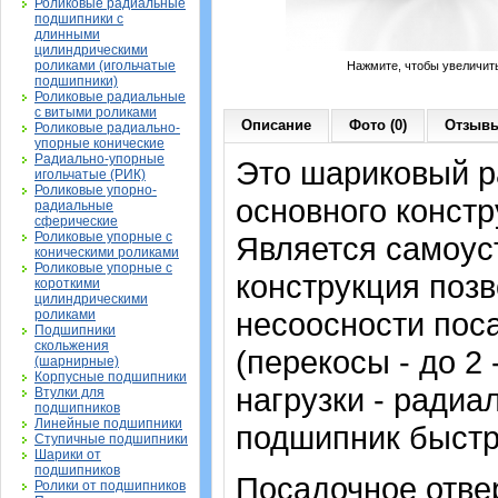
Роликовые радиальные
подшипники с
длинными
цилиндрическими
роликами (игольчатые
Нажмите, чтобы увеличит
подшипники)
Роликовые радиальные
с витыми роликами
Описание
Фото (0)
Отзывы
Роликовые радиально-
упорные конические
Радиально-упорные
Это шариковый 
игольчатые (РИК)
Роликовые упорно-
основного констр
радиальные
сферические
Роликовые упорные с
Является самоу
коническими роликами
Роликовые упорные с
конструкция позв
короткими
цилиндрическими
несоосности пос
роликами
Подшипники
скольжения
(перекосы - до 2
(шарнирные)
Корпусные подшипники
нагрузки - радиа
Втулки для
подшипников
Линейные подшипники
подшипник быстр
Ступичные подшипники
Шарики от
подшипников
Посадочное отвер
Ролики от подшипников