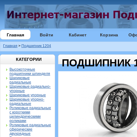
Главная
Войти
Кабинет
Корзина
Оф
Главная
>
Подшипник 1204
КАТЕГОРИИ
ПОДШИПНИК 1
Высокоточные
подшипники шпинделя
Шариковые
радиальные
Шариковые радиально-
упорные
Шариковые упорные
Шариковые упорно-
радиальные
Роликовые радиальные
с короткими
цилиндрическими
роликами
Роликовые радиальные
сферические
двухрядные