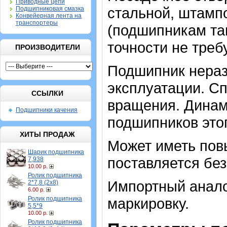
Приводные цепи
стальной, штампо
Подшипниковая смазка
Конвейерная лента на
транспортеры
(подшипникам та
точности не треб
ПРОИЗВОДИТЕЛИ
Подшипник нераз
эксплуатации. Сп
ССЫЛКИ
вращения. Динам
Подшипники качения
подшипников этог
ХИТЫ ПРОДАЖ
Может иметь пов
Шарик подшипника
поставляется без
7,938
10.00 р.
Ролик подшипника
Импортный аналог
2*7,8 (2х8)
6.00 р.
Ролик подшипника
маркировку.
5,5*9
10.00 р.
Ролик подшипника