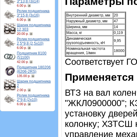
Параметры п
3*13,8 (3х14)
6.00 р.
Ролик подшипника
3*15,8 (3х16)
Внутренний диаметр, мм
20
6.00 р.
Наружный диаметр, мм
47
Шарик подшипника
Ширина, мм
14
12,303
Масса, кг
0,119
20.00 р.
Динамическая
Ролик подшипника
9,95
грузоподъемность, кН
2,5*9,8 (2,5х10)
6.00 р.
Номинальная частота
18000
вращения, 1/мин
Подшипник 8100
(51100)
Соответствует Г
42.00 р.
Подшипник 180206
(6206-2RS)
Применяется 
135.00 р.
Шарик подшипника
2
ВТЗ на вал коле
2.00 р.
Ролик подшипника
2*9,8 (2х10)
"ЖКЛ0900000"; К
6.00 р.
установку двере
колонку; ХЗТСШ н
управление меха