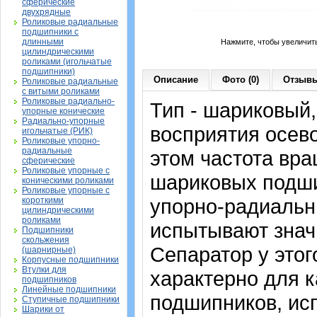
сферические
двухрядные
Роликовые радиальные
подшипники с
длинными
Нажмите, чтобы увеличит
цилиндрическими
роликами (игольчатые
подшипники)
Описание
Фото (0)
Отзывы
Роликовые радиальные
с витыми роликами
Роликовые радиально-
Тип - шариковый
упорные конические
Радиально-упорные
восприятия осево
игольчатые (РИК)
Роликовые упорно-
радиальные
этом частота вра
сферические
Роликовые упорные с
шариковых подши
коническими роликами
Роликовые упорные с
упорно-радиальн
короткими
цилиндрическими
роликами
испытывают знач
Подшипники
скольжения
Сепаратор у этог
(шарнирные)
Корпусные подшипники
Втулки для
характерно для 
подшипников
Линейные подшипники
подшипников, ис
Ступичные подшипники
Шарики от