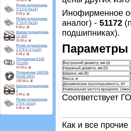
10.00 р.
Ролик подшипника
3*13,8 (3х14)
Инофирменное об
6.00 р.
Ролик подшипника
аналог) -
51172
(п
3*15,8 (3х16)
6.00 р.
подшипниках).
Шарик подшипника
12,303
20.00 р.
Параметры 
Ролик подшипника
2,5*9,8 (2,5х10)
6.00 р.
Подшипник 8100
Внутренний диаметр, мм (d)
(51100)
42.00 р.
Наружный диаметр, мм (D)
Подшипник 180206
Ширина, мм (B)
(6206-2RS)
Масса, кг
135.00 р.
Динамическая грузоподъемность, кН
Шарик подшипника
Номинальная частота вращения, 1/мин
2
Соответствует ГО
2.00 р.
Ролик подшипника
2*9,8 (2х10)
6.00 р.
Как и все прочие