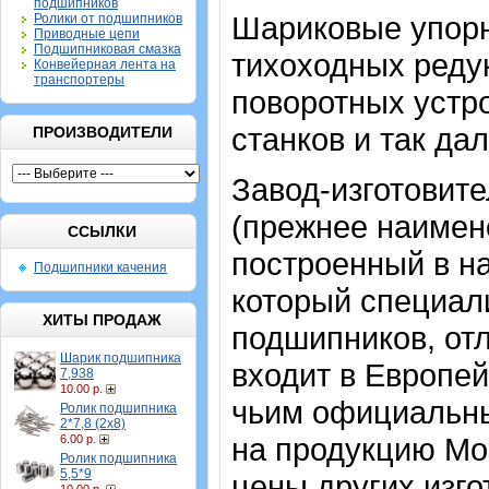
подшипников
Шариковые упор
Ролики от подшипников
Приводные цепи
Подшипниковая смазка
тихоходных реду
Конвейерная лента на
транспортеры
поворотных устр
станков и так дал
ПРОИЗВОДИТЕЛИ
Завод-изготовит
(прежнее наимено
ССЫЛКИ
построенный в на
Подшипники качения
который специал
ХИТЫ ПРОДАЖ
подшипников, от
Шарик подшипника
входит в Европе
7,938
10.00 р.
чьим официальн
Ролик подшипника
2*7,8 (2х8)
на продукцию Мо
6.00 р.
Ролик подшипника
5,5*9
цены других изго