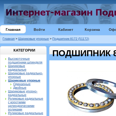
Главная
Войти
Кабинет
Корзина
Оф
Главная
>
Шариковые упорные
>
Подшипник 8172 (51172)
КАТЕГОРИИ
ПОДШИПНИК 81
Высокоточные
подшипники шпинделя
Шариковые
радиальные
Шариковые радиально-
упорные
Шариковые упорные
Одинарные
Двойные
Шариковые упорно-
радиальные
Роликовые радиальные
с короткими
цилиндрическими
роликами
Роликовые радиальные