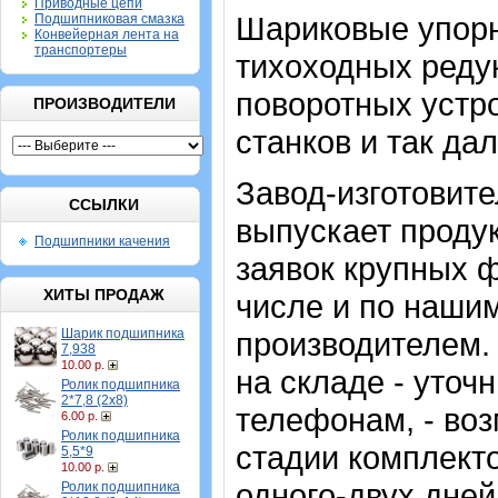
Приводные цепи
Шариковые упор
Подшипниковая смазка
Конвейерная лента на
транспортеры
тихоходных реду
поворотных устр
ПРОИЗВОДИТЕЛИ
станков и так дал
Завод-изготовите
ССЫЛКИ
выпускает проду
Подшипники качения
заявок крупных 
ХИТЫ ПРОДАЖ
числе и по нашим
Шарик подшипника
производителем.
7,938
10.00 р.
на складе - уточ
Ролик подшипника
2*7,8 (2х8)
телефонам, - во
6.00 р.
Ролик подшипника
стадии комплекто
5,5*9
10.00 р.
одного-двух дней
Ролик подшипника