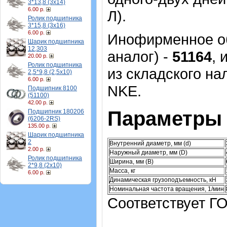
3*13,8 (3х14)
6.00 р.
Л).
Ролик подшипника
3*15,8 (3х16)
6.00 р.
Инофирменное об
Шарик подшипника
12,303
аналог) -
51164
, 
20.00 р.
Ролик подшипника
из складского на
2,5*9,8 (2,5х10)
6.00 р.
NKE.
Подшипник 8100
(51100)
42.00 р.
Параметры 
Подшипник 180206
(6206-2RS)
135.00 р.
Шарик подшипника
2
Внутренний диаметр, мм (d)
2.00 р.
Наружный диаметр, мм (D)
Ролик подшипника
Ширина, мм (B)
2*9,8 (2х10)
Масса, кг
6.00 р.
Динамическая грузоподъемность, кН
Номинальная частота вращения, 1/мин
Соответствует ГО