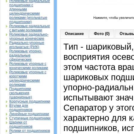
Роликовые радиальные
подшипники с
длинными
цилиндрическими
роликами (игольчатые
Нажмите, чтобы увеличит
подшипники)
Роликовые радиальные
с витыми роликами
Описание
Фото (0)
Отзывы
Роликовые радиально-
упорные конические
Радиально-упорные
Тип - шариковый
игольчатые (РИК)
Роликовые упорно-
восприятия осево
радиальные
сферические
Роликовые упорные с
этом частота вра
коническими роликами
Роликовые упорные с
шариковых подши
короткими
цилиндрическими
упорно-радиальн
роликами
Подшипники
скольжения
испытывают знач
(шарнирные)
Корпусные подшипники
Сепаратор у этог
Втулки для
подшипников
Линейные подшипники
характерно для 
Ступичные подшипники
Шарики от
подшипников, ис
подшипников
Ролики от подшипников