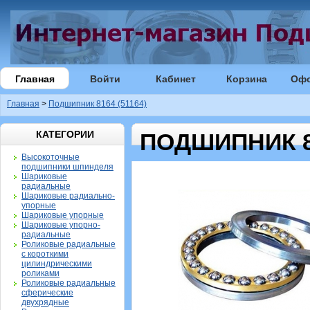
Главная
Войти
Кабинет
Корзина
Оф
Главная
>
Подшипник 8164 (51164)
КАТЕГОРИИ
ПОДШИПНИК 81
Высокоточные
подшипники шпинделя
Шариковые
радиальные
Шариковые радиально-
упорные
Шариковые упорные
Шариковые упорно-
радиальные
Роликовые радиальные
с короткими
цилиндрическими
роликами
Роликовые радиальные
сферические
двухрядные