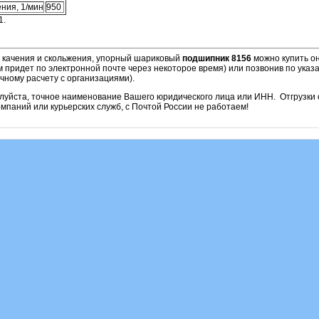
ния, 1/мин
950
1.
и качения и скольжения, упорный шариковый
подшипник 8156
можно купить он
м придет по электронной почте через некоторое время) или позвонив по ука
чному расчету с организациями).
алуйста, точное наименование Вашего юридического лица или ИНН. Отгрузк
паний или курьерских служб, с Почтой России не работаем!