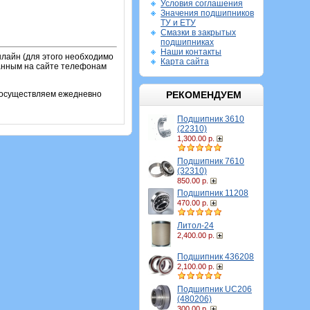
Условия соглашения
Значения подшипников
ТУ и ЕТУ
Смазки в закрытых
подшипниках
Наши контакты
лайн (для этого необходимо
Карта сайта
занным на сайте телефонам
и осуществляем ежедневно
РЕКОМЕНДУЕМ
Подшипник 3610
(22310)
1,300.00 р.
Подшипник 7610
(32310)
850.00 р.
Подшипник 11208
470.00 р.
Литол-24
2,400.00 р.
Подшипник 436208
2,100.00 р.
Подшипник UC206
(480206)
300.00 р.