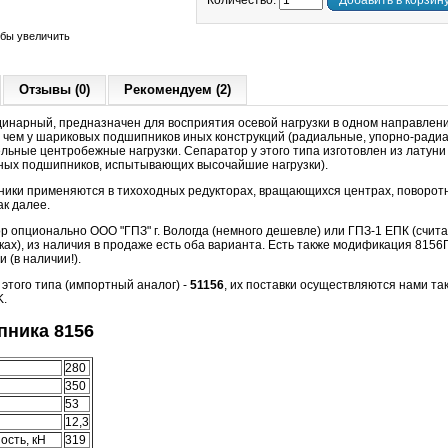
Количество:
Добавить в корзин
обы увеличить
Отзывы (0)
Рекомендуем (2)
динарный, предназначен для восприятия осевой нагрузки в одном направлени
 чем у шариковых подшипников иных конструкций (радиальные, упорно-радиа
ьные центробежные нагрузки. Сепаратор у этого типа изготовлен из латуни 
ных подшипников, испытывающих высочайшие нагрузки).
ки применяются в тихоходных редукторах, вращающихся центрах, поворотн
к далее.
ор опционально ООО "ГПЗ" г. Вологда (немного дешевле) или ГПЗ-1 ЕПК (счит
х), из наличия в продаже есть оба варианта. Есть также модификация 8156Г
 (в наличии!).
того типа (импортный аналог) -
51156
, их поставки осуществляются нами так
K.
ника 8156
280
350
53
12,3
ость, кН
319