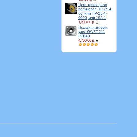
Цепь приводная
роликовая ПР-25,4-
60, или ПР-25,4-
6000, или 16A-1
1,200.00 р.
Подшипниковый
узел GWST 211
PPB40
4,700.00 р.