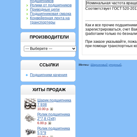
подшипников
Номинальная частота враще
Ролики от подшипников
Соответствует ГОСТ 520-201
Приводные цепи
Подшипниковая смазка
Конвейерная лента на
транспортеры
Как и все прочие подшипник
зарегистрироваться, счет Ва
(работаем только по безнали
ПРОИЗВОДИТЕЛИ
При заказе указывайте, пож
при помощи транспортных ком
ССЫЛКИ
Метки:
Шариковый упорный
,
Подшипники качения
ХИТЫ ПРОДАЖ
Шарик подшипника
7,938
10.00 р.
Ролик подшипника
2*7,8 (2х8)
6.00 р.
Ролик подшипника
5,5*9