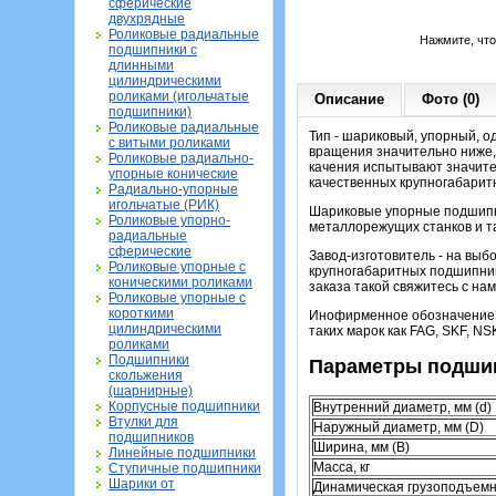
сферические
двухрядные
Роликовые радиальные
Нажмите, чт
подшипники с
длинными
цилиндрическими
роликами (игольчатые
Описание
Фото (0)
подшипники)
Роликовые радиальные
Тип - шариковый, упорный, о
с витыми роликами
вращения значительно ниже,
Роликовые радиально-
качения испытывают значител
упорные конические
качественных крупногабарит
Радиально-упорные
игольчатые (РИК)
Шариковые упорные подшипни
Роликовые упорно-
металлорежущих станков и та
радиальные
сферические
Завод-изготовитель - на выб
Роликовые упорные с
крупногабаритных подшипника
коническими роликами
заказа такой свяжитесь с нами
Роликовые упорные с
короткими
Инофирменное обозначение э
цилиндрическими
таких марок как FAG, SKF, NS
роликами
Подшипники
Параметры подшип
скольжения
(шарнирные)
Корпусные подшипники
Внутренний диаметр, мм (d)
Втулки для
Наружный диаметр, мм (D)
подшипников
Ширина, мм (B)
Линейные подшипники
Масса, кг
Ступичные подшипники
Шарики от
Динамическая грузоподъемн