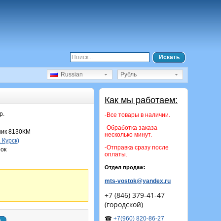
Искать
Russian
Рубль
Как мы работаем:
р.
-Все товары в наличии.
-Обработка заказа
ик 8130КМ
несколько минут.
. Курск)
-Отправка сразу после
ок
оплаты.
Отдел продаж:
mts-vostok@yandex.ru
+7 (846) 379-41-47
(городской)
☎
+7(960) 820-86-27