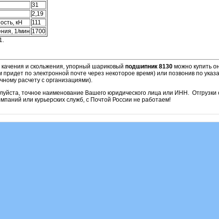
31
2,19
ость, кН
111
ния, 1/мин
1700
1.
и качения и скольжения, упорный шариковый
подшипник 8130
можно купить он
м придет по электронной почте через некоторое время) или позвонив по ука
чному расчету с организациями).
алуйста, точное наименование Вашего юридического лица или ИНН. Отгрузк
паний или курьерских служб, с Почтой России не работаем!