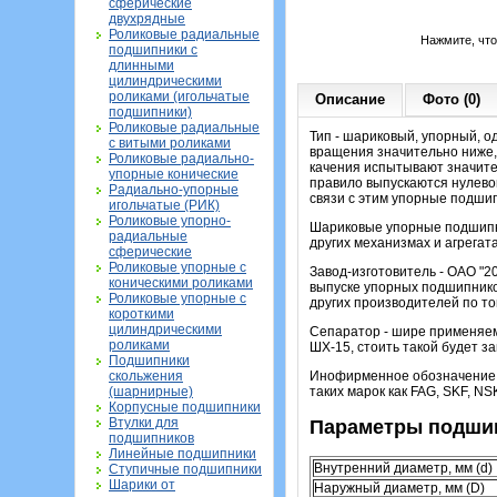
сферические
двухрядные
Роликовые радиальные
Нажмите, чт
подшипники с
длинными
цилиндрическими
роликами (игольчатые
Описание
Фото (0)
подшипники)
Роликовые радиальные
Тип - шариковый, упорный, о
с витыми роликами
вращения значительно ниже,
Роликовые радиально-
качения испытывают значите
упорные конические
правило выпускаются нулевой
Радиально-упорные
связи с этим упорные подши
игольчатые (РИК)
Роликовые упорно-
Шариковые упорные подшипни
радиальные
других механизмах и агрегата
сферические
Роликовые упорные с
Завод-изготовитель - ОАО "2
коническими роликами
выпуске упорных подшипнико
Роликовые упорные с
других производителей по то
короткими
цилиндрическими
Сепаратор - шире применяем
роликами
ШХ-15, стоить такой будет з
Подшипники
скольжения
Инофирменное обозначение э
(шарнирные)
таких марок как FAG, SKF, NS
Корпусные подшипники
Втулки для
Параметры подшип
подшипников
Линейные подшипники
Внутренний диаметр, мм (d)
Ступичные подшипники
Шарики от
Наружный диаметр, мм (D)