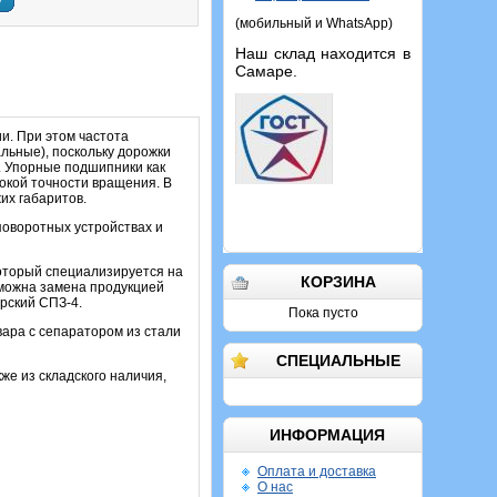
у
(мобильный и WhatsApp)
Наш склад находится в
Самаре.
и. При этом частота
льные), поскольку дорожки
. Упорные подшипники как
сокой точности вращения. В
их габаритов.
оворотных устройствах и
который специализируется на
КОРЗИНА
зможна замена продукцией
арский СПЗ-4.
Пока пусто
ара с сепаратором из стали
СПЕЦИАЛЬНЫЕ
же из складского наличия,
ИНФОРМАЦИЯ
Оплата и доставка
О нас