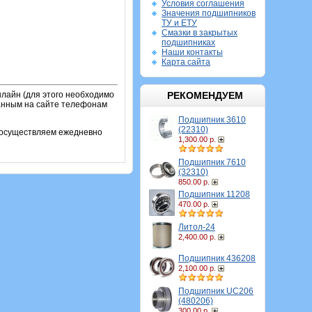
Условия соглашения
Значения подшипников
ТУ и ЕТУ
Смазки в закрытых
подшипниках
Наши контакты
Карта сайта
лайн (для этого необходимо
РЕКОМЕНДУЕМ
занным на сайте телефонам
Подшипник 3610
(22310)
и осуществляем ежедневно
1,300.00 р.
Подшипник 7610
(32310)
850.00 р.
Подшипник 11208
470.00 р.
Литол-24
2,400.00 р.
Подшипник 436208
2,100.00 р.
Подшипник UC206
(480206)
300.00 р.