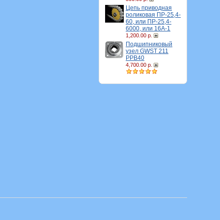
Цепь приводная
роликовая ПР-25,4-
60, или ПР-25,4-
6000, или 16A-1
1,200.00 р.
Подшипниковый
узел GWST 211
PPB40
4,700.00 р.