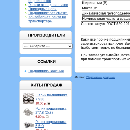
подшипников
Ширина, мм (B)
Ролики от подшипников
Масса, кг
Приводные цепи
Подшипниковая смазка
Динамическая грузоподъемн
Конвейерная лента на
Номинальная частота враще
транспортеры
Соответствует ГОСТ 520-201
ПРОИЗВОДИТЕЛИ
Как и все прочие подшипник
зарегистрироваться, счет Ва
(работаем только по безнали
При заказе указывайте, пож
при помощи транспортных ком
ССЫЛКИ
Подшипники качения
Метки:
Шариковый упорный
,
ХИТЫ ПРОДАЖ
Шарик подшипника
7,938
10.00 р.
Ролик подшипника
2*7,8 (2х8)
6.00 р.
Ролик подшипника
5,5*9