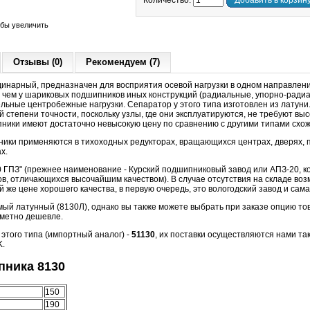
Количество:
Добавить в корзин
обы увеличить
Отзывы (0)
Рекомендуем (7)
динарный, предназначен для восприятия осевой нагрузки в одном направлени
 чем у шариковых подшипников иных конструкций (радиальные, упорно-радиа
льные центробежные нагрузки. Сепаратор у этого типа изготовлен из латуни
 степени точности, поскольку узлы, где они эксплуатируются, не требуют вы
пники имеют достаточно невысокую цену по сравнению с другими типами схож
ки применяются в тихоходных редукторах, вращающихся центрах, дверях, п
х.
0 ГПЗ" (прежнее наименование - Курский подшипниковый завод или АПЗ-20, 
в, отличающихся высочайшим качеством).
В случае отсутствия на складе во
й же цене хорошего качества, в первую очередь, это вологодский завод и сам
ый латунный (8130Л), однако вы также можете выбрать при заказе опцию тов
аметно дешевле.
того типа (импортный аналог) -
51130
, их поставки осуществляются нами так
K.
ника 8130
150
190