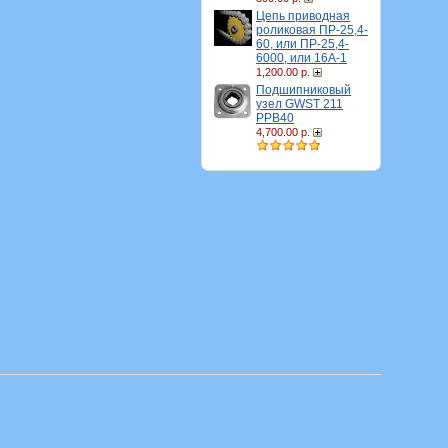
Цепь приводная
роликовая ПР-25,4-
60, или ПР-25,4-
6000, или 16A-1
1,200.00 р.
Подшипниковый
узел GWST 211
PPB40
4,700.00 р.