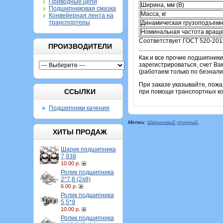
Приводные цепи
Ширина, мм (B)
Подшипниковая смазка
Масса, кг
Конвейерная лента на
транспортеры
Динамическая грузоподъемн
Номинальная частота враще
Соответствует ГОСТ 520-201
ПРОИЗВОДИТЕЛИ
Как и все прочие подшипник
зарегистрироваться, счет Ва
(работаем только по безнали
При заказе указывайте, пож
ССЫЛКИ
при помощи транспортных ком
Подшипники качения
Метки:
Шариковый упорный
,
ХИТЫ ПРОДАЖ
Шарик подшипника
7,938
10.00 р.
Ролик подшипника
2*7,8 (2х8)
6.00 р.
Ролик подшипника
5,5*9
10.00 р.
Ролик подшипника