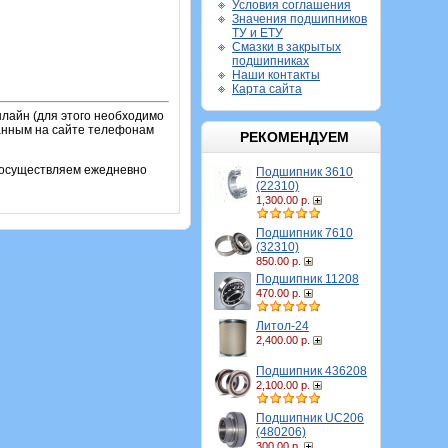
Условия соглашения
Значения подшипников
ТУ и ЕТУ
Смазки в закрытых
подшипниках
Наши контакты
Карта сайта
лайн (для этого необходимо
занным на сайте телефонам
РЕКОМЕНДУЕМ
и осуществляем ежедневно
Подшипник 3610
(22310)
1,300.00 р.
Подшипник 7610
(32310)
850.00 р.
Подшипник 11208
470.00 р.
Литол-24
2,400.00 р.
Подшипник 436208
2,100.00 р.
Подшипник UC206
(480206)
300.00 р.