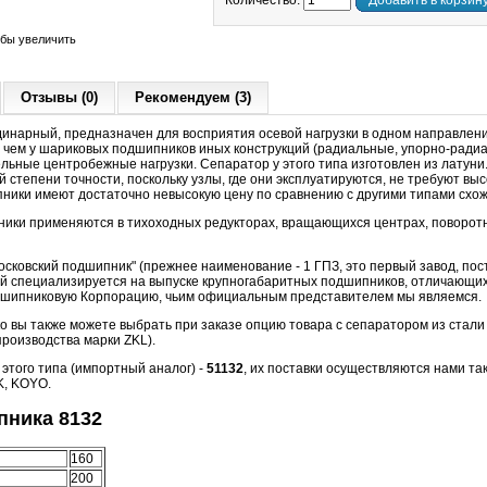
Количество:
Добавить в корзин
обы увеличить
Отзывы (0)
Рекомендуем (3)
динарный, предназначен для восприятия осевой нагрузки в одном направлени
 чем у шариковых подшипников иных конструкций (радиальные, упорно-радиа
льные центробежные нагрузки. Сепаратор у этого типа изготовлен из латуни
 степени точности, поскольку узлы, где они эксплуатируются, не требуют вы
пники имеют достаточно невысокую цену по сравнению с другими типами схож
ки применяются в тихоходных редукторах, вращающихся центрах, поворотны
осковский подшипник" (прежнее наименование - 1 ГПЗ, это первый завод, по
рый специализируется на выпуске крупногабаритных подшипников, отличающи
одшипниковую Корпорацию, чьим официальным представителем мы являемся.
о вы также можете выбрать при заказе опцию товара с сепаратором из стали 
роизводства марки ZKL).
того типа (импортный аналог) -
51132
, их поставки осуществляются нами так
K, KOYO.
ника 8132
160
200