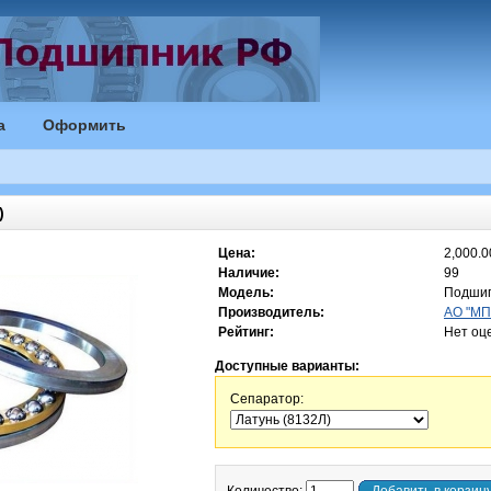
а
Оформить
)
Цена:
2,000.0
Наличие:
99
Модель:
Подшип
Производитель:
АО "МП"
Рейтинг:
Нет оц
Доступные варианты:
Сепаратор: