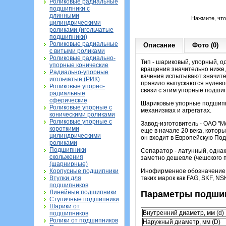
Роликовые радиальные
подшипники с
длинными
Нажмите, чт
цилиндрическими
роликами (игольчатые
подшипники)
Роликовые радиальные
Описание
Фото (0)
с витыми роликами
Роликовые радиально-
Тип - шариковый, упорный, о
упорные конические
вращения значительно ниже,
Радиально-упорные
качения испытывают значите
игольчатые (РИК)
правило выпускаются нулевой
Роликовые упорно-
связи с этим упорные подши
радиальные
сферические
Шариковые упорные подшипни
Роликовые упорные с
механизмах и агрегатах.
коническими роликами
Роликовые упорные с
Завод-изготовитель - ОАО "М
короткими
еще в начале 20 века, кото
цилиндрическими
он входит в Европейскую П
роликами
Подшипники
Сепаратор - латунный, однак
скольжения
заметно дешевле (чешского п
(шарнирные)
Корпусные подшипники
Инофирменное обозначение э
Втулки для
таких марок как FAG, SKF, NS
подшипников
Линейные подшипники
Параметры подшип
Ступичные подшипники
Шарики от
Внутренний диаметр, мм (d)
подшипников
Ролики от подшипников
Наружный диаметр, мм (D)