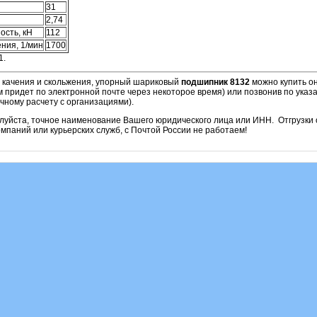
31
2,74
ость, кН
112
ния, 1/мин
1700
1.
и качения и скольжения, упорный шариковый
подшипник 8132
можно купить он
м придет по электронной почте через некоторое время) или позвонив по ука
чному расчету с организациями).
алуйста, точное наименование Вашего юридического лица или ИНН. Отгрузк
паний или курьерских служб, с Почтой России не работаем!