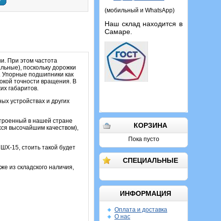
у
(мобильный и WhatsApp)
Наш склад находится в
Самаре.
и. При этом частота
льные), поскольку дорожки
. Упорные подшипники как
сокой точности вращения. В
их габаритов.
х устройствах и других
строенный в нашей стране
КОРЗИНА
хся высочайшим качеством),
Пока пусто
ШХ-15, стоить такой будет
СПЕЦИАЛЬНЫЕ
же из складского наличия,
ИНФОРМАЦИЯ
Оплата и доставка
О нас