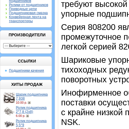
подшипников
требуют высокой 
Ролики от подшипников
Приводные цепи
упорные подшипн
Подшипниковая смазка
Конвейерная лента на
транспортеры
Серия 808200 явл
промежуточное п
ПРОИЗВОДИТЕЛИ
легкой серией 82
Шариковые упор
ССЫЛКИ
тихоходных реду
Подшипники качения
поворотных устро
ХИТЫ ПРОДАЖ
Инофирменное об
Шарик подшипника
7,938
поставки осущест
10.00 р.
Ролик подшипника
с крайне низкой 
2*7,8 (2х8)
6.00 р.
NSK.
Ролик подшипника
5,5*9