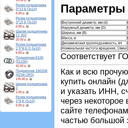
10.00 р.
Параметры 
Ролик подшипника
3*13,8 (3х14)
6.00 р.
Ролик подшипника
3*15,8 (3х16)
Внутренний диаметр, мм (d)
6.00 р.
Наружный диаметр, мм (D)
Шарик подшипника
Ширина, мм (B)
12,303
Масса, кг
20.00 р.
Динамическая грузоподъемность, кН
Ролик подшипника
Номинальная частота вращения, 1/мин
2,5*9,8 (2,5х10)
6.00 р.
Соответствует ГО
Подшипник 8100
(51100)
42.00 р.
Как и всю прочу
Подшипник 180206
(6206-2RS)
купить онлайн (д
135.00 р.
Шарик подшипника
2
и указать ИНН, с
2.00 р.
Ролик подшипника
через некоторое 
2*9,8 (2х10)
6.00 р.
сайте телефонам
частью большой з