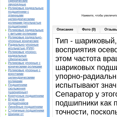
сферические
двухрядные
Роликовые радиальные
подшипники с
длинными
Нажмите, чтобы увеличит
цилиндрическими
роликами (игольчатые
подшипники)
Описание
Фото (0)
Отзывы
Роликовые радиальные
с витыми роликами
Роликовые радиально-
Тип - шариковый
упорные конические
Радиально-упорные
восприятия осево
игольчатые (РИК)
Роликовые упорно-
радиальные
этом частота вра
сферические
Роликовые упорные с
шариковых подши
коническими роликами
Роликовые упорные с
упорно-радиальн
короткими
цилиндрическими
роликами
испытывают знач
Подшипники
скольжения
Сепаратор у это
(шарнирные)
Корпусные подшипники
Втулки для
подшипники как 
подшипников
Линейные подшипники
точности, поскол
Ступичные подшипники
Шарики от