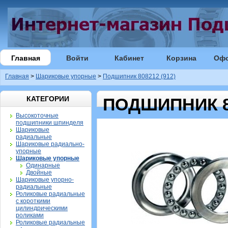
Главная
Войти
Кабинет
Корзина
Оф
Главная
>
Шариковые упорные
>
Подшипник 808212 (912)
КАТЕГОРИИ
ПОДШИПНИК 80
Высокоточные
подшипники шпинделя
Шариковые
радиальные
Шариковые радиально-
упорные
Шариковые упорные
Одинарные
Двойные
Шариковые упорно-
радиальные
Роликовые радиальные
с короткими
цилиндрическими
роликами
Роликовые радиальные