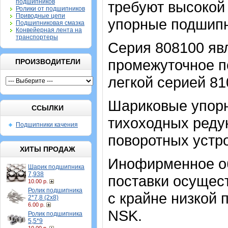
подшипников
требуют высокой 
Ролики от подшипников
Приводные цепи
упорные подшипн
Подшипниковая смазка
Конвейерная лента на
транспортеры
Серия 808100 явл
промежуточное п
ПРОИЗВОДИТЕЛИ
легкой серией 81
Шариковые упор
ССЫЛКИ
тихоходных реду
Подшипники качения
поворотных устро
ХИТЫ ПРОДАЖ
Инофирменное об
Шарик подшипника
7,938
поставки осущест
10.00 р.
Ролик подшипника
с крайне низкой 
2*7,8 (2х8)
6.00 р.
NSK.
Ролик подшипника
5,5*9