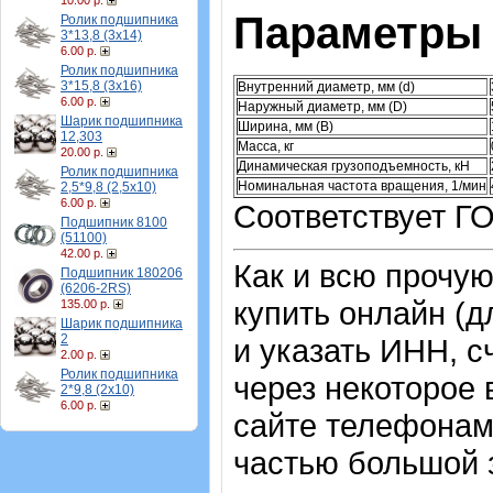
10.00 р.
Параметры 
Ролик подшипника
3*13,8 (3х14)
6.00 р.
Ролик подшипника
3*15,8 (3х16)
Внутренний диаметр, мм (d)
6.00 р.
Наружный диаметр, мм (D)
Шарик подшипника
Ширина, мм (B)
12,303
Масса, кг
20.00 р.
Динамическая грузоподъемность, кН
Ролик подшипника
Номинальная частота вращения, 1/мин
2,5*9,8 (2,5х10)
6.00 р.
Соответствует ГО
Подшипник 8100
(51100)
42.00 р.
Как и всю прочу
Подшипник 180206
(6206-2RS)
купить онлайн (д
135.00 р.
Шарик подшипника
2
и указать ИНН, с
2.00 р.
Ролик подшипника
через некоторое 
2*9,8 (2х10)
6.00 р.
сайте телефонам
частью большой з