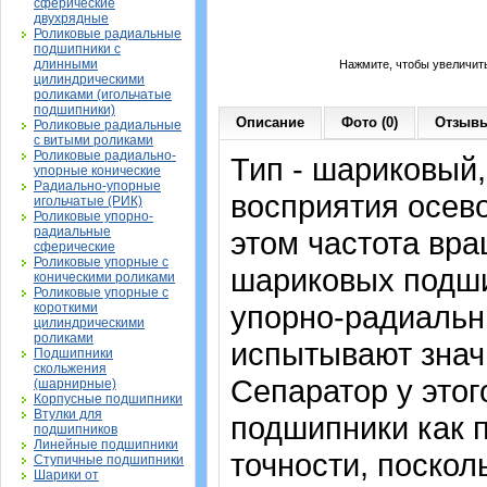
сферические
двухрядные
Роликовые радиальные
подшипники с
длинными
Нажмите, чтобы увеличит
цилиндрическими
роликами (игольчатые
подшипники)
Описание
Фото (0)
Отзывы
Роликовые радиальные
с витыми роликами
Роликовые радиально-
Тип - шариковый
упорные конические
Радиально-упорные
восприятия осево
игольчатые (РИК)
Роликовые упорно-
радиальные
этом частота вра
сферические
Роликовые упорные с
шариковых подши
коническими роликами
Роликовые упорные с
упорно-радиальн
короткими
цилиндрическими
роликами
испытывают знач
Подшипники
скольжения
Сепаратор у это
(шарнирные)
Корпусные подшипники
Втулки для
подшипники как 
подшипников
Линейные подшипники
точности, поскол
Ступичные подшипники
Шарики от