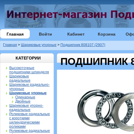
Главная
Войти
Кабинет
Корзина
Оф
Главная
>
Шариковые упорные
>
Подшипник 808107 (2907)
КАТЕГОРИИ
ПОДШИПНИК 80
Высокоточные
подшипники шпинделя
Шариковые
радиальные
Шариковые радиально-
упорные
Шариковые упорные
Одинарные
Двойные
Шариковые упорно-
радиальные
Роликовые радиальные
с короткими
цилиндрическими
роликами
Роликовые радиальные