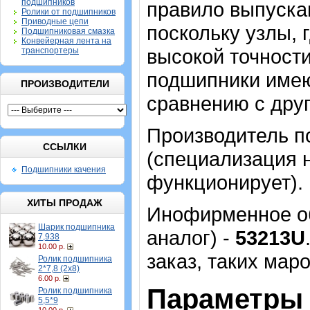
подшипников
правило выпуска
Ролики от подшипников
Приводные цепи
поскольку узлы, 
Подшипниковая смазка
Конвейерная лента на
высокой точности
транспортеры
подшипники имею
ПРОИЗВОДИТЕЛИ
сравнению с дру
Производитель п
ССЫЛКИ
(специализация н
Подшипники качения
функционирует).
ХИТЫ ПРОДАЖ
Инофирменное об
Шарик подшипника
аналог) -
53213U
7,938
10.00 р.
заказ, таких маро
Ролик подшипника
2*7,8 (2х8)
6.00 р.
Параметры 
Ролик подшипника
5,5*9