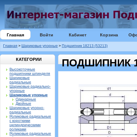
Главная
Войти
Кабинет
Корзина
Оф
Главная
>
Шариковые упорные
>
Подшипник 18213 (53213)
КАТЕГОРИИ
ПОДШИПНИК 18
Высокоточные
подшипники шпинделя
Шариковые
радиальные
Шариковые радиально-
упорные
Шариковые упорные
Одинарные
Двойные
Шариковые упорно-
радиальные
Роликовые радиальные
с короткими
цилиндрическими
роликами
Роликовые радиальные