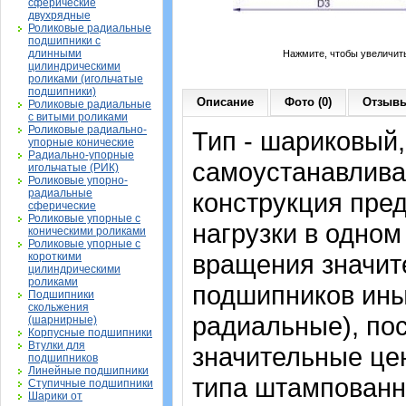
сферические
двухрядные
Роликовые радиальные
подшипники с
длинными
Нажмите, чтобы увеличит
цилиндрическими
роликами (игольчатые
подшипники)
Описание
Фото (0)
Отзывы
Роликовые радиальные
с витыми роликами
Роликовые радиально-
Тип - шариковый
упорные конические
Радиально-упорные
самоустанавлива
игольчатые (РИК)
Роликовые упорно-
радиальные
конструкция пре
сферические
Роликовые упорные с
нагрузки в одном
коническими роликами
Роликовые упорные с
вращения значит
короткими
цилиндрическими
роликами
подшипников ины
Подшипники
скольжения
радиальные), по
(шарнирные)
Корпусные подшипники
Втулки для
значительные цен
подшипников
Линейные подшипники
типа штампованн
Ступичные подшипники
Шарики от