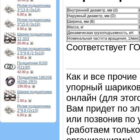
10.00 р.
Ролик подшипника
3*13,8 (3х14)
Внутренний диаметр, мм (d)
6.00 р.
Наружный диаметр, мм (D)
Ролик подшипника
Ширина, мм (B)
3*15,8 (3х16)
Масса, кг
6.00 р.
Динамическая грузоподъемность, кН
Шарик подшипника
Номинальная частота вращения, 1/мин
12,303
20.00 р.
Соответствует ГО
Ролик подшипника
2,5*9,8 (2,5х10)
6.00 р.
Подшипник 8100
(51100)
42.00 р.
Как и все прочие
Подшипник 180206
(6206-2RS)
упорный шарико
135.00 р.
Шарик подшипника
онлайн (для этог
2
2.00 р.
Вам придет по эл
Ролик подшипника
2*9,8 (2х10)
6.00 р.
или позвонив по
(работаем только