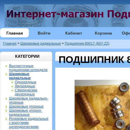
Главная
Войти
Кабинет
Корзина
Оф
Главная
>
Шариковые радиальные
>
Подшипник 80017 (607-ZZ)
КАТЕГОРИИ
ПОДШИПНИК 80
Высокоточные
подшипники шпинделя
Шариковые
радиальные
Однорядные
Двухрядные
Сферические
двухрядные
Шариковые радиально-
упорные
Шариковые упорные
Шариковые упорно-
радиальные
Роликовые радиальные
с короткими
цилиндрическими