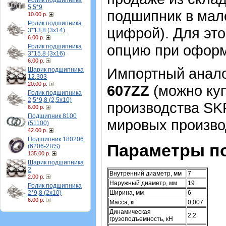
Ролик подшипника
5,5*9
подшипник в мал
10.00 р.
Ролик подшипника
цифрой). Для эт
3*13,8 (3х14)
6.00 р.
опцию при оформ
Ролик подшипника
3*15,8 (3х16)
6.00 р.
Импортный аналог
Шарик подшипника
12,303
20.00 р.
607ZZ
(можно куп
Ролик подшипника
2,5*9,8 (2,5х10)
производства SK
6.00 р.
Подшипник 8100
мировых произво
(51100)
42.00 р.
Подшипник 180206
Параметры п
(6206-2RS)
135.00 р.
Шарик подшипника
2
Внутренний диаметр, мм
7
2.00 р.
Наружный диаметр, мм
19
Ролик подшипника
2*9,8 (2х10)
Ширина, мм
6
6.00 р.
Масса, кг
0,007
Динамическая
2,2
грузоподъемность, кН