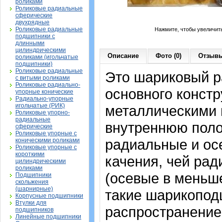
роликами
Роликовые радиальные
сферические
двухрядные
Роликовые радиальные
Нажмите, чтобы увеличит
подшипники с
длинными
цилиндрическими
Описание
Фото (0)
Отзывы
роликами (игольчатые
подшипники)
Роликовые радиальные
Это шариковый 
с витыми роликами
Роликовые радиально-
основного констр
упорные конические
Радиально-упорные
игольчатые (РИК)
металлическими 
Роликовые упорно-
радиальные
внутреннюю поло
сферические
Роликовые упорные с
радиальные и осе
коническими роликами
Роликовые упорные с
короткими
качения, чей рад
цилиндрическими
роликами
(осевые в меньш
Подшипники
скольжения
(шарнирные)
такие шарикопод
Корпусные подшипники
Втулки для
распространение
подшипников
Линейные подшипники