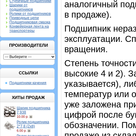
Ступичные подшипники
аналогичный под
Шарики от
подшипников
в продаже).
Ролики от подшипников
Приводные цепи
Подшипниковая смазка
Подшипник нераз
Конвейерная лента на
транспортеры
эксплуатации. Сп
ПРОИЗВОДИТЕЛИ
вращения.
Степень точности
высокие 4 и 2). 
ССЫЛКИ
указывается), л
Подшипники качения
температур или о
ХИТЫ ПРОДАЖ
уже заложена при
Шарик подшипника
цифрой после бу
7,938
10.00 р.
Ролик подшипника
обозначении. По
2*7,8 (2х8)
6.00 р.
продаже из скла