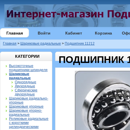
Главная
Войти
Кабинет
Корзина
Оф
Главная
>
Шариковые радиальные
>
Подшипник 11212
КАТЕГОРИИ
ПОДШИПНИК 1
Высокоточные
подшипники шпинделя
Шариковые
радиальные
Однорядные
Двухрядные
Сферические
двухрядные
Шариковые радиально-
упорные
Шариковые упорные
Шариковые упорно-
радиальные
Роликовые радиальные
с короткими
цилиндрическими