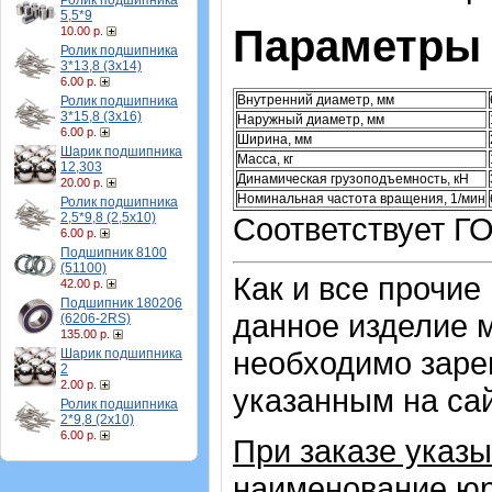
Ролик подшипника
5,5*9
Параметры 
10.00 р.
Ролик подшипника
3*13,8 (3х14)
6.00 р.
Внутренний диаметр, мм
Ролик подшипника
3*15,8 (3х16)
Наружный диаметр, мм
6.00 р.
Ширина, мм
Шарик подшипника
Масса, кг
12,303
Динамическая грузоподъемность, кН
20.00 р.
Номинальная частота вращения, 1/мин
Ролик подшипника
2,5*9,8 (2,5х10)
Соответствует Г
6.00 р.
Подшипник 8100
(51100)
Как и все прочие
42.00 р.
Подшипник 180206
данное изделие м
(6206-2RS)
135.00 р.
необходимо зарег
Шарик подшипника
2
2.00 р.
указанным на са
Ролик подшипника
2*9,8 (2х10)
6.00 р.
При заказе указы
наименование юр