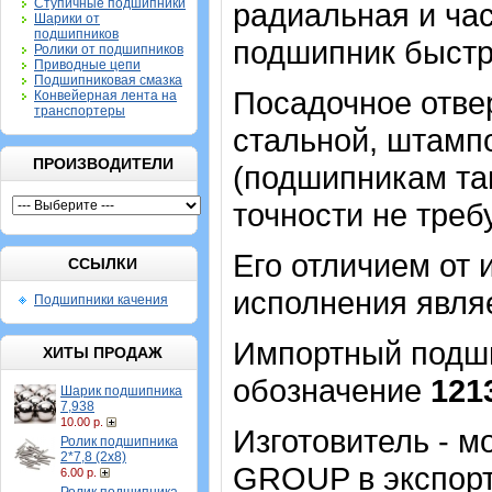
Ступичные подшипники
радиальная и час
Шарики от
подшипников
подшипник быстр
Ролики от подшипников
Приводные цепи
Подшипниковая смазка
Посадочное отвер
Конвейерная лента на
транспортеры
стальной, штампо
ПРОИЗВОДИТЕЛИ
(подшипникам та
точности не треб
Его отличием от 
ССЫЛКИ
исполнения являе
Подшипники качения
Импортный подшип
ХИТЫ ПРОДАЖ
обозначение
121
Шарик подшипника
7,938
10.00 р.
Изготовитель - 
Ролик подшипника
2*7,8 (2х8)
GROUP в экспорт
6.00 р.