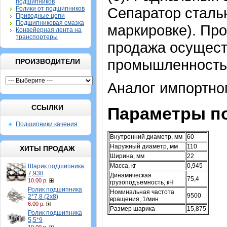
подшипников
Сепаратор стальн
Ролики от подшипников
Приводные цепи
Подшипниковая смазка
маркировке). Пр
Конвейерная лента на
транспортеры
продажа осущест
промышленность 
ПРОИЗВОДИТЕЛИ
Аналог импортно
ССЫЛКИ
Параметры п
Подшипники качения
Внутренний диаметр, мм
60
Наружный диаметр, мм
110
ХИТЫ ПРОДАЖ
Ширина, мм
22
Масса, кг
0,945
Шарик подшипника
7,938
Динамическая
75,4
10.00 р.
грузоподъемность, кН
Ролик подшипника
Номинальная частота
9500
2*7,8 (2х8)
вращения, 1/мин
6.00 р.
Размер шарика
15,875
Ролик подшипника
5,5*9