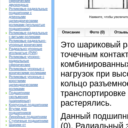
сферические
двухрядные
Роликовые радиальные
подшипники с
длинными
Нажмите, чтобы увеличит
цилиндрическими
роликами (игольчатые
подшипники)
Описание
Фото (0)
Отзывы
Роликовые радиальные
с витыми роликами
Роликовые радиально-
Это шариковый р
упорные конические
Радиально-упорные
точечным контак
игольчатые (РИК)
Роликовые упорно-
радиальные
комбинированных
сферические
Роликовые упорные с
нагрузок при вы
коническими роликами
Роликовые упорные с
кольцо разъемное
короткими
цилиндрическими
роликами
транспортировке
Подшипники
скольжения
растерялись.
(шарнирные)
Корпусные подшипники
Втулки для
подшипников
Данный подшипни
Линейные подшипники
Ступичные подшипники
(0). Радиальный 
Шарики от