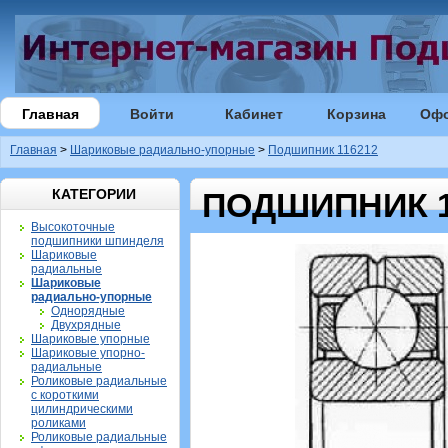
Главная
Войти
Кабинет
Корзина
Оф
Главная
>
Шариковые радиально-упорные
>
Подшипник 116212
КАТЕГОРИИ
ПОДШИПНИК 1
Высокоточные
подшипники шпинделя
Шариковые
радиальные
Шариковые
радиально-упорные
Однорядные
Двухрядные
Шариковые упорные
Шариковые упорно-
радиальные
Роликовые радиальные
с короткими
цилиндрическими
роликами
Роликовые радиальные