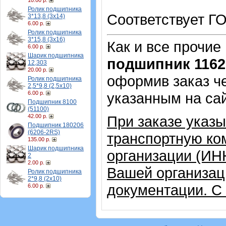
10.00 р.
Ролик подшипника
Соответствует ГО
3*13,8 (3х14)
6.00 р.
Ролик подшипника
3*15,8 (3х16)
Как и все прочие
6.00 р.
Шарик подшипника
подшипник 1162
12,303
20.00 р.
оформив заказ че
Ролик подшипника
2,5*9,8 (2,5х10)
6.00 р.
указанным на са
Подшипник 8100
(51100)
42.00 р.
При заказе указ
Подшипник 180206
(6206-2RS)
транспортную ко
135.00 р.
Шарик подшипника
организации (ИН
2
2.00 р.
Вашей организац
Ролик подшипника
2*9,8 (2х10)
документации. С
6.00 р.