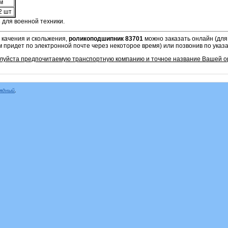
м
2 шт
 для военной техники.
 качения и скольжения,
роликоподшипник 83701
можно заказать онлайн (для
м придет по электронной почте через некоторое время) или позвонив по ука
алуйста предпочитаемую транспортную компанию и точное название Вашей о
рядный
,