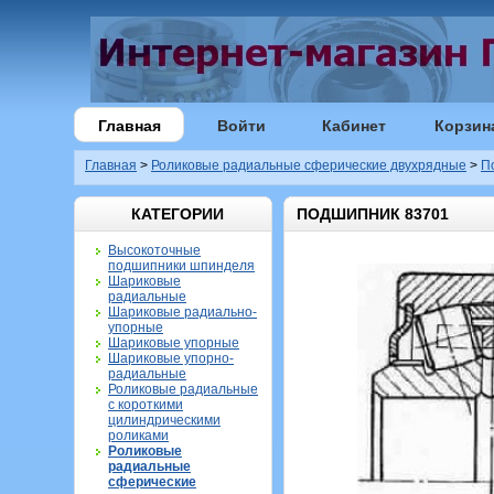
Главная
Войти
Кабинет
Корзин
Главная
>
Роликовые радиальные сферические двухрядные
>
П
КАТЕГОРИИ
ПОДШИПНИК 83701
Высокоточные
подшипники шпинделя
Шариковые
радиальные
Шариковые радиально-
упорные
Шариковые упорные
Шариковые упорно-
радиальные
Роликовые радиальные
с короткими
цилиндрическими
роликами
Роликовые
радиальные
сферические