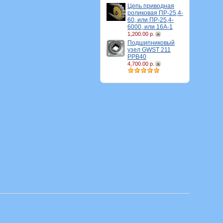
Цепь приводная
роликовая ПР-25,4-
60, или ПР-25,4-
6000, или 16A-1
1,200.00 р.
Подшипниковый
узел GWST 211
PPB40
4,700.00 р.