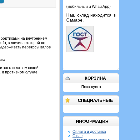
у
(мобильный и WhatsApp)
Наш склад находится в
Самаре.
 бортиками на внутреннем
ей), величина которой не
выдерживать перекосы валов
рва.
ится качеством своей
, в противном случае
КОРЗИНА
Пока пусто
СПЕЦИАЛЬНЫЕ
ИНФОРМАЦИЯ
Оплата и доставка
О нас