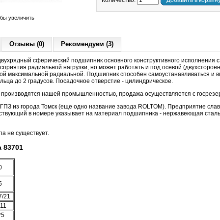
Количество:
Добавить в корзин
обы увеличить
Отзывы (0)
Рекомендуем (3)
вухрядный сферический подшипник основного конструктивного исполнения с
сприятия радиальной нагрузки, но может работать и под осевой (двухсторонн
ной максимальной радиальной. Подшипник способен самоустанавливаться и 
льца до 2 градусов. Посадочное отверстие - цилиндрическое.
е производятся нашей промышленностью, продажа осуществляется с госрезе
5ГПЗ из города Томск (еще одно название завода ROLTOM). Предприятие слав
тствующий в номере указывает на материал подшипника - нержавеющая сталь
па не существует.
 83701
0
5
7/21
,11
*5