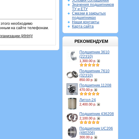
Условия соглашения
Значения подшипников
ТУ и ЕТУ
Смазки в закрытых
подшипниках
Наши контакты
 этого необходимо
Карта сайта
занным на сайте телефонам.
рганизации (ИНН)!
РЕКОМЕНДУЕМ
Подшипник 3610
(22310)
1,300.00 р.
Подшипник 7610
(32310)
850.00 р.
Подшипник 11208
470.00 р.
Литол-24
2,400.00 р.
Подшипник 436208
2,100.00 р.
Подшипник UC206
(480206)
300.00 р.