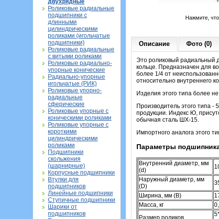
двухрядные
Роликовые радиальные
подшипники с
Нажмите, чт
длинными
цилиндрическими
роликами (игольчатые
подшипники)
Описание
Фото (0)
Роликовые радиальные
с витыми роликами
Это роликовый радиальный д
Роликовые радиально-
кольце. Предназначен для во
упорные конические
более 1/4 от неиспользован
Радиально-упорные
относительно внутреннего ко
игольчатые (РИК)
Роликовые упорно-
Изделия этого типа более н
радиальные
сферические
Производитель этого типа - 
Роликовые упорные с
продукции. Индекс Ю, прису
коническими роликами
обычная сталь ШХ-15.
Роликовые упорные с
короткими
Импортного аналога этого ти
цилиндрическими
роликами
Параметры подшипника
Подшипники
скольжения
Внутренний диаметр, мм
(шарнирные)
1
(d)
Корпусные подшипники
Втулки для
Наружный диаметр, мм
3
подшипников
(D)
Линейные подшипники
Ширина, мм (B)
1
Ступичные подшипники
Масса, кг
0
Шарики от
подшипников
5
Размер роликов