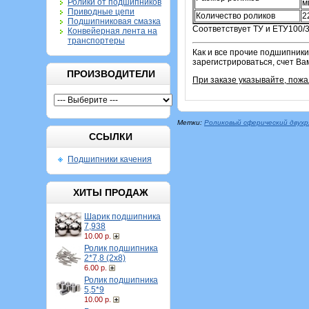
Ролики от подшипников
м
Приводные цепи
Количество роликов
2
Подшипниковая смазка
Соответствует ТУ и ЕТУ100/3
Конвейерная лента на
транспортеры
Как и все прочие подшипники
зарегистрироваться, счет Ва
ПРОИЗВОДИТЕЛИ
При заказе указывайте, пож
Метки:
Роликовый сферический двух
ССЫЛКИ
Подшипники качения
ХИТЫ ПРОДАЖ
Шарик подшипника
7,938
10.00 р.
Ролик подшипника
2*7,8 (2х8)
6.00 р.
Ролик подшипника
5,5*9
10.00 р.