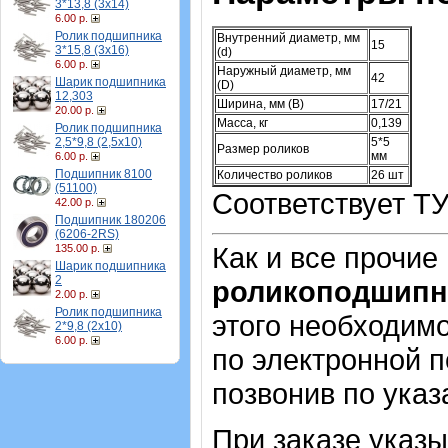
3*13,8 (3х14)
6.00 р.
Ролик подшипника
Внутренний диаметр, мм
15
3*15,8 (3х16)
(d)
6.00 р.
Наружный диаметр, мм
42
Шарик подшипника
(D)
12,303
Ширина, мм (B)
17/21
20.00 р.
Масса, кг
0,139
Ролик подшипника
2,5*9,8 (2,5х10)
5*5
Размер роликов
мм
6.00 р.
Подшипник 8100
Количество роликов
26 шт
(51100)
Соответствует ТУ
42.00 р.
Подшипник 180206
(6206-2RS)
Как и все прочие
135.00 р.
Шарик подшипника
2
роликоподшипн
2.00 р.
Ролик подшипника
этого необходимо
2*9,8 (2х10)
6.00 р.
по электронной п
позвонив по ука
При заказе указ