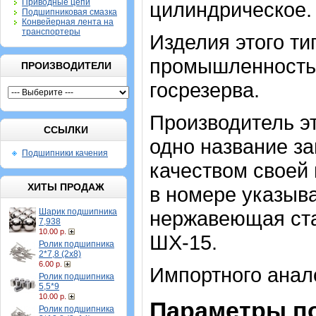
Приводные цепи
цилиндрическое.
Подшипниковая смазка
Конвейерная лента на
транспортеры
Изделия этого ти
промышленностью
ПРОИЗВОДИТЕЛИ
госрезерва.
Производитель эт
ССЫЛКИ
одно название з
Подшипники качения
качеством своей
ХИТЫ ПРОДАЖ
в номере указыв
Шарик подшипника
нержавеющая ста
7,938
10.00 р.
ШХ-15.
Ролик подшипника
2*7,8 (2х8)
6.00 р.
Импортного анало
Ролик подшипника
5,5*9
10.00 р.
Параметры п
Ролик подшипника