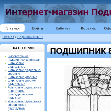
Главная
Войти
Кабинет
Корзина
Оф
Главная
>
Подшипник 83702
КАТЕГОРИИ
ПОДШИПНИК 8
Высокоточные
подшипники шпинделя
Шариковые
радиальные
Шариковые радиально-
упорные
Шариковые упорные
Шариковые упорно-
радиальные
Роликовые радиальные
с короткими
цилиндрическими
роликами
Роликовые радиальные
сферические
двухрядные