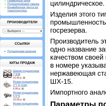
Приводные цепи
цилиндрическое.
Подшипниковая смазка
Конвейерная лента на
транспортеры
Изделия этого ти
промышленностью
ПРОИЗВОДИТЕЛИ
госрезерва.
Производитель эт
ССЫЛКИ
одно название з
Подшипники качения
качеством своей
ХИТЫ ПРОДАЖ
в номере указыв
Шарик подшипника
нержавеющая ста
7,938
10.00 р.
ШХ-15.
Ролик подшипника
2*7,8 (2х8)
6.00 р.
Импортного анало
Ролик подшипника
5,5*9
10.00 р.
Параметры п
Ролик подшипника