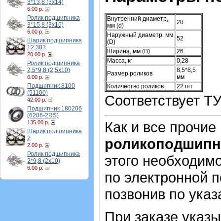
3*13,8 (3х14)
6.00 р.
Ролик подшипника
Внутренний диаметр,
20
3*15,8 (3х16)
мм (d)
6.00 р.
Наружный диаметр, мм
52
Шарик подшипника
(D)
12,303
Ширина, мм (B)
26
20.00 р.
Масса, кг
0,28
Ролик подшипника
2,5*9,8 (2,5х10)
8,5*8,5
Размер роликов
мм
6.00 р.
Подшипник 8100
Количество роликов
22 шт
(51100)
Соответствует ТУ
42.00 р.
Подшипник 180206
(6206-2RS)
Как и все прочие
135.00 р.
Шарик подшипника
2
роликоподшипн
2.00 р.
Ролик подшипника
этого необходимо
2*9,8 (2х10)
6.00 р.
по электронной п
позвонив по ука
При заказе указ