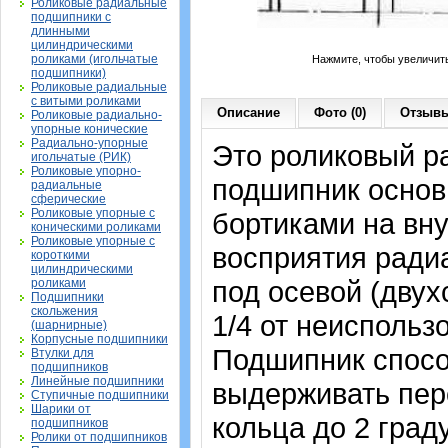
Роликовые радиальные
подшипники с
длинными
цилиндрическими
роликами (игольчатые
Нажмите, чтобы увеличит
подшипники)
Роликовые радиальные
с витыми роликами
Описание
Фото (0)
Отзывы
Роликовые радиально-
упорные конические
Радиально-упорные
Это роликовый р
игольчатые (РИК)
Роликовые упорно-
подшипник основ
радиальные
сферические
Роликовые упорные с
бортиками на вн
коническими роликами
Роликовые упорные с
восприятия радиа
короткими
цилиндрическими
под осевой (двух
роликами
Подшипники
скольжения
1/4 от неисполь
(шарнирные)
Корпусные подшипники
Подшипник спосо
Втулки для
подшипников
Линейные подшипники
выдерживать пер
Ступичные подшипники
Шарики от
кольца до 2 град
подшипников
Ролики от подшипников