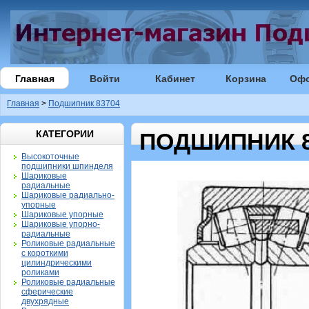
Главная
Войти
Кабинет
Корзина
Оф
Главная
>
Подшипник 83704
КАТЕГОРИИ
ПОДШИПНИК 8
Высокоточные
подшипники шпинделя
Шариковые
радиальные
Шариковые радиально-
упорные
Шариковые упорные
Шариковые упорно-
радиальные
Роликовые радиальные
с короткими
цилиндрическими
роликами
Роликовые радиальные
сферические
двухрядные