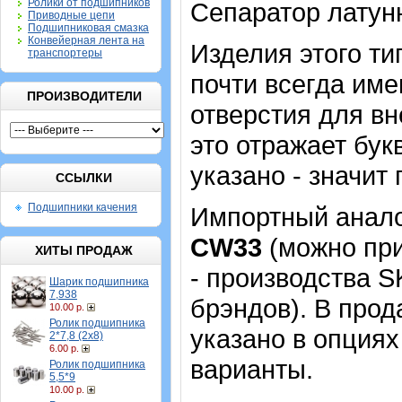
Ролики от подшипников
Сепаратор латун
Приводные цепи
Подшипниковая смазка
Конвейерная лента на
Изделия этого т
транспортеры
почти всегда име
ПРОИЗВОДИТЕЛИ
отверстия для в
это отражает бук
указано - значит 
ССЫЛКИ
Подшипники качения
Импортный аналог
CW33
(можно при
ХИТЫ ПРОДАЖ
- производства 
Шарик подшипника
7,938
брэндов). В прод
10.00 р.
Ролик подшипника
указано в опциях
2*7,8 (2х8)
6.00 р.
варианты.
Ролик подшипника
5,5*9
10.00 р.