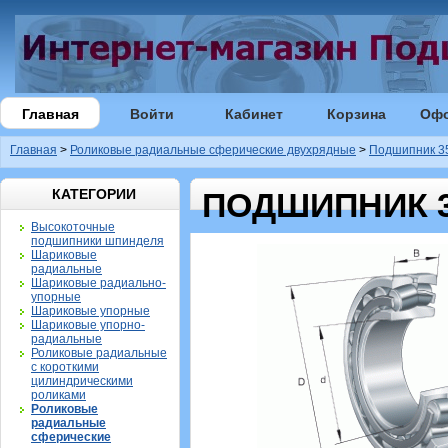
Главная
Войти
Кабинет
Корзина
Оф
Главная
>
Роликовые радиальные сферические двухрядные
>
Подшипник 35
КАТЕГОРИИ
ПОДШИПНИК 35
Высокоточные
подшипники шпинделя
Шариковые
радиальные
Шариковые радиально-
упорные
Шариковые упорные
Шариковые упорно-
радиальные
Роликовые радиальные
с короткими
цилиндрическими
роликами
Роликовые
радиальные
сферические