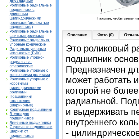
двухрядные
Роликовые радиальные
подшипники с
длинными
цилиндрическими
Нажмите, чтобы увеличит
роликами (игольчатые
подшипники)
Роликовые радиальные
Описание
Фото (0)
Отзывы
с витыми роликами
Роликовые радиально-
упорные конические
Это роликовый р
Радиально-упорные
игольчатые (РИК)
подшипник основ
Роликовые упорно-
радиальные
сферические
Предназначен дл
Роликовые упорные с
коническими роликами
может работать и
Роликовые упорные с
короткими
которой не более
цилиндрическими
роликами
Подшипники
радиальной. Под
скольжения
(шарнирные)
и выдерживать п
Корпусные подшипники
Втулки для
подшипников
внутреннего коль
Линейные подшипники
Ступичные подшипники
- цилиндрическо
Шарики от
подшипников