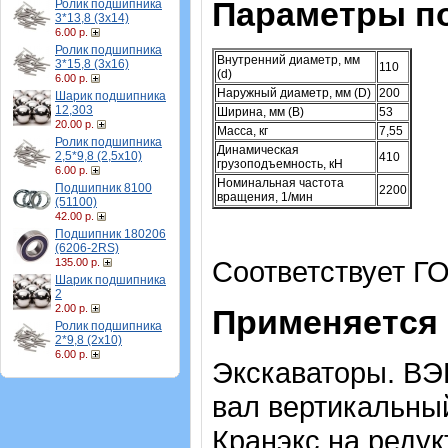
Параметры п
Ролик подшипника
3*13,8 (3х14)
6.00 р.
Ролик подшипника
Внутренний диаметр, мм
3*15,8 (3х16)
110
(d)
6.00 р.
Наружный диаметр, мм (D)
200
Шарик подшипника
12,303
Ширина, мм (B)
53
20.00 р.
Масса, кг
7,55
Ролик подшипника
Динамическая
2,5*9,8 (2,5х10)
410
грузоподъемность, кН
6.00 р.
Номинальная частота
Подшипник 8100
2200
вращения, 1/мин
(51100)
42.00 р.
Подшипник 180206
(6206-2RS)
Соответствует ГО
135.00 р.
Шарик подшипника
2
2.00 р.
Применяется 
Ролик подшипника
2*9,8 (2х10)
6.00 р.
Экскаваторы. ВЭ
вал вертикальный
Кранэкс на редук