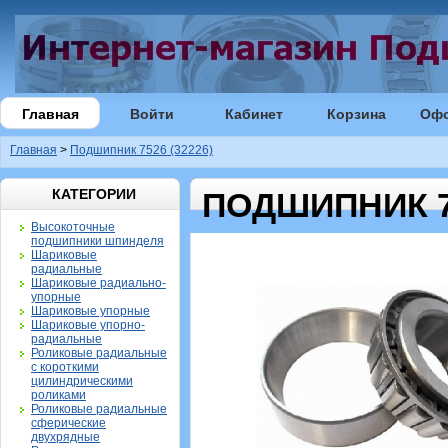
Главная
Войти
Кабинет
Корзина
Оф
Главная
>
Подшипник 7526 (32226)
КАТЕГОРИИ
ПОДШИПНИК 75
Высокоточные
подшипники шпинделя
Шариковые
радиальные
Шариковые радиально-
упорные
Шариковые упорные
Шариковые упорно-
радиальные
Роликовые радиальные
с короткими
цилиндрическими
роликами
Роликовые радиальные
сферические
двухрядные