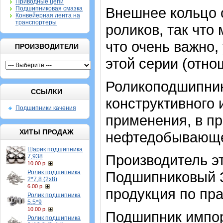
Приводные цепи
Внешнее кольцо 
Подшипниковая смазка
Конвейерная лента на
транспортеры
роликов, так что
что очень важно
ПРОИЗВОДИТЕЛИ
этой серии (отн
Роликоподшипник
ССЫЛКИ
конструктивного
Подшипники качения
применения, в п
ХИТЫ ПРОДАЖ
нефтедобывающе
Шарик подшипника
Производитель э
7,938
10.00 р.
Ролик подшипника
Подшипниковый З
2*7,8 (2х8)
6.00 р.
продукция по пра
Ролик подшипника
5,5*9
10.00 р.
Подшипник импор
Ролик подшипника