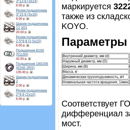
3*13,8 (3х14)
маркируется
322
6.00 р.
Ролик подшипника
также из складск
3*15,8 (3х16)
6.00 р.
KOYO.
Шарик подшипника
12,303
20.00 р.
Ролик подшипника
Параметры 
2,5*9,8 (2,5х10)
6.00 р.
Подшипник 8100
(51100)
Внутренний диаметр, мм (d)
42.00 р.
Наружный диаметр, мм (D)
Подшипник 180206
Ширина, мм (B)
(6206-2RS)
Масса, кг
135.00 р.
Динамическая грузоподъемность, кН
Шарик подшипника
2
Номинальная частота вращения, 1/мин
2.00 р.
Ролик подшипника
2*9,8 (2х10)
6.00 р.
Соответствует Г
дифференциал з
мост.