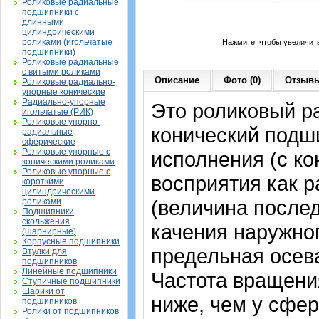
Роликовые радиальные
подшипники с
длинными
цилиндрическими
роликами (игольчатые
Нажмите, чтобы увеличит
подшипники)
Роликовые радиальные
с витыми роликами
Описание
Фото (0)
Отзывы
Роликовые радиально-
упорные конические
Радиально-упорные
Это роликовый р
игольчатые (РИК)
Роликовые упорно-
конический подш
радиальные
сферические
Роликовые упорные с
исполнения (с к
коническими роликами
Роликовые упорные с
восприятия как р
короткими
цилиндрическими
(величина послед
роликами
Подшипники
скольжения
качения наружног
(шарнирные)
Корпусные подшипники
предельная осева
Втулки для
подшипников
Линейные подшипники
Частота вращения
Ступичные подшипники
Шарики от
ниже, чем у сфе
подшипников
Ролики от подшипников