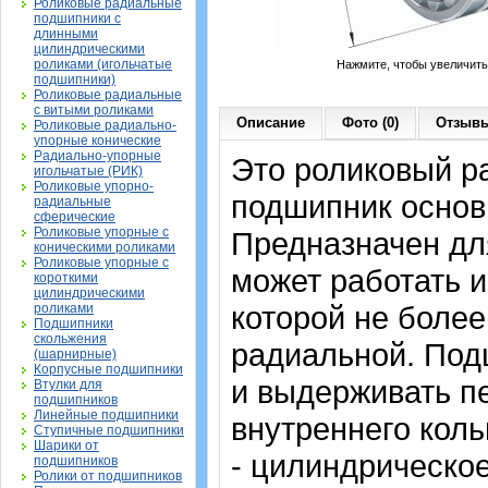
Роликовые радиальные
подшипники с
длинными
цилиндрическими
роликами (игольчатые
Нажмите, чтобы увеличить
подшипники)
Роликовые радиальные
с витыми роликами
Описание
Фото (0)
Отзывы
Роликовые радиально-
упорные конические
Радиально-упорные
Это роликовый р
игольчатые (РИК)
Роликовые упорно-
подшипник основ
радиальные
сферические
Роликовые упорные с
Предназначен дл
коническими роликами
Роликовые упорные с
может работать и
короткими
цилиндрическими
которой не более
роликами
Подшипники
скольжения
радиальной. Под
(шарнирные)
Корпусные подшипники
и выдерживать п
Втулки для
подшипников
Линейные подшипники
внутреннего коль
Ступичные подшипники
Шарики от
- цилиндрическо
подшипников
Ролики от подшипников