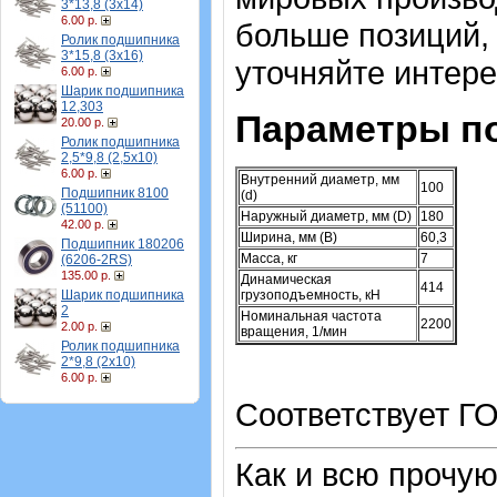
3*13,8 (3х14)
6.00 р.
больше позиций, 
Ролик подшипника
3*15,8 (3х16)
уточняйте интер
6.00 р.
Шарик подшипника
12,303
Параметры п
20.00 р.
Ролик подшипника
2,5*9,8 (2,5х10)
6.00 р.
Внутренний диаметр, мм
100
Подшипник 8100
(d)
(51100)
Наружный диаметр, мм (D)
180
42.00 р.
Ширина, мм (B)
60,3
Подшипник 180206
Масса, кг
7
(6206-2RS)
135.00 р.
Динамическая
414
Шарик подшипника
грузоподъемность, кН
2
Номинальная частота
2200
2.00 р.
вращения, 1/мин
Ролик подшипника
2*9,8 (2х10)
6.00 р.
Соответствует ГО
Как и всю прочу