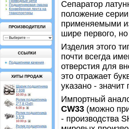
Приводные цепи
Сепаратор латун
Подшипниковая смазка
Конвейерная лента на
положение серии
транспортеры
применяемыми из
ПРОИЗВОДИТЕЛИ
шире первого, но
Изделия этого т
ССЫЛКИ
почти всегда име
Подшипники качения
отверстия для в
это отражает бук
ХИТЫ ПРОДАЖ
указано - значит 
Шарик подшипника
7,938
10.00 р.
Импортный аналог
Ролик подшипника
2*7,8 (2х8)
CW33
(можно при
6.00 р.
Ролик подшипника
- производства 
5,5*9
10.00 р.
мировых производ
Ролик подшипника