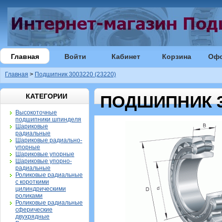
Главная
Войти
Кабинет
Корзина
Оф
Главная
>
Подшипник 3003220 (23220)
КАТЕГОРИИ
ПОДШИПНИК 30
Высокоточные
подшипники шпинделя
Шариковые
радиальные
Шариковые радиально-
упорные
Шариковые упорные
Шариковые упорно-
радиальные
Роликовые радиальные
с короткими
цилиндрическими
роликами
Роликовые радиальные
сферические
двухрядные