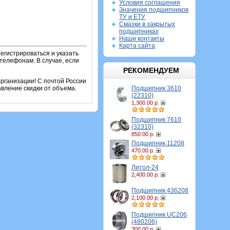
Условия соглашения
Значения подшипников
ТУ и ЕТУ
Смазки в закрытых
подшипниках
Наши контакты
Карта сайта
егистрироваться и указать
телефонам. В случае, если
РЕКОМЕНДУЕМ
рганизации! С почтой России
Подшипник 3610
вление скидки от объема.
(22310)
1,300.00 р.
Подшипник 7610
(32310)
850.00 р.
Подшипник 11208
470.00 р.
Литол-24
2,400.00 р.
Подшипник 436208
2,100.00 р.
Подшипник UC206
(480206)
300.00 р.