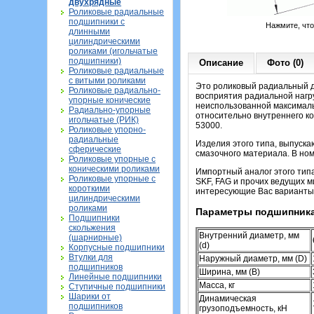
двухрядные
Роликовые радиальные
подшипники с
Нажмите, чт
длинными
цилиндрическими
роликами (игольчатые
подшипники)
Описание
Фото (0)
Роликовые радиальные
с витыми роликами
Это роликовый радиальный д
Роликовые радиально-
восприятия радиальной нагру
упорные конические
неиспользованной максималь
Радиально-упорные
относительно внутреннего ко
игольчатые (РИК)
53000.
Роликовые упорно-
радиальные
Изделия этого типа, выпуска
сферические
смазочного материала. В ном
Роликовые упорные с
коническими роликами
Импортный аналог этого тип
Роликовые упорные с
SKF, FAG и прочих ведущих м
короткими
интересующие Вас варианты
цилиндрическими
роликами
Параметры подшипника
Подшипники
скольжения
Внутренний диаметр, мм
(шарнирные)
(d)
Корпусные подшипники
Втулки для
Наружный диаметр, мм (D)
подшипников
Ширина, мм (B)
Линейные подшипники
Масса, кг
Ступичные подшипники
Шарики от
Динамическая
подшипников
грузоподъемность, кН