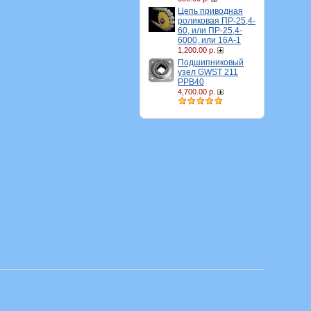
Цепь приводная
роликовая ПР-25,4-
60, или ПР-25,4-
6000, или 16A-1
1,200.00 р.
Подшипниковый
узел GWST 211
PPB40
4,700.00 р.