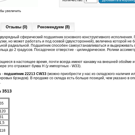
Количество:
Добавить в корзин
обы увеличить
Отзывы (0)
Рекомендуем (8)
вухрядный сферический подшипник основного конструктивного исполнения.
зки, но может работать и под осевой (двухсторонней), величина которой не б
ной радиальной. Подшипник способен самоустанавливаться и выдерживать 
льца до 2 градусов. Посадочное отверстие - цилиндрическое. Ролики ассимет
ющиеся в настоящее время, почти всегда имеют канавку на внешней обойме и
ере это отражает буква Н (у импортных - W33).
а -
подшипник 22213 CW33
(можно приобрести у нас из складского наличия ил
ировых брэндов). В продаже со склада есть больше позиций, чем указано в оп
.
 3513
65
120
31
1,5
118