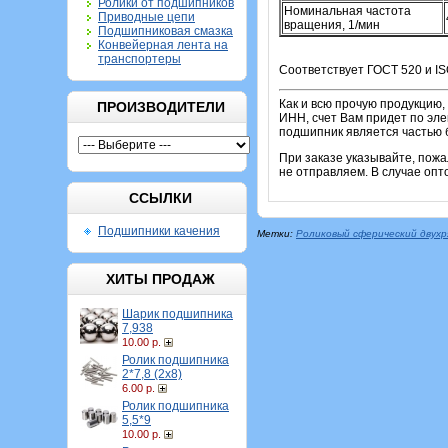
Ролики от подшипников
Номинальная частота
Приводные цепи
вращения, 1/мин
Подшипниковая смазка
Конвейерная лента на
транспортеры
Соответствует ГОСТ 520 и IS
Как и всю прочую продукцию,
ПРОИЗВОДИТЕЛИ
ИНН, счет Вам придет по эле
подшипник является частью б
При заказе указывайте, пож
не отправляем. В случае опт
ССЫЛКИ
Подшипники качения
Метки:
Роликовый сферический двух
ХИТЫ ПРОДАЖ
Шарик подшипника
7,938
10.00 р.
Ролик подшипника
2*7,8 (2х8)
6.00 р.
Ролик подшипника
5,5*9
10.00 р.