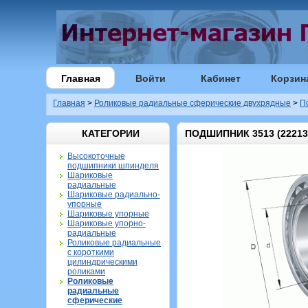
Главная
Войти
Кабинет
Корзин
Главная
>
Роликовые радиальные сферические двухрядные
>
П
КАТЕГОРИИ
ПОДШИПНИК 3513 (22213
Высокоточные
подшипники шпинделя
Шариковые
радиальные
Шариковые радиально-
упорные
Шариковые упорные
Шариковые упорно-
радиальные
Роликовые радиальные
с короткими
цилиндрическими
роликами
Роликовые
радиальные
сферические