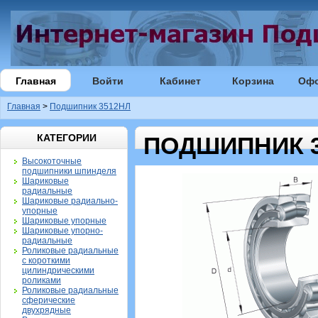
Главная
Войти
Кабинет
Корзина
Оф
Главная
>
Подшипник 3512НЛ
КАТЕГОРИИ
ПОДШИПНИК 
Высокоточные
подшипники шпинделя
Шариковые
радиальные
Шариковые радиально-
упорные
Шариковые упорные
Шариковые упорно-
радиальные
Роликовые радиальные
с короткими
цилиндрическими
роликами
Роликовые радиальные
сферические
двухрядные