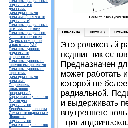
Роликовые радиальные
подшипники с
длинными
цилиндрическими
роликами (игольчатые
Нажмите, чтобы увеличит
подшипники)
Роликовые радиальные
с витыми роликами
Описание
Фото (0)
Отзывы
Роликовые радиально-
упорные конические
Радиально-упорные
Это роликовый р
игольчатые (РИК)
Роликовые упорно-
подшипник основ
радиальные
сферические
Роликовые упорные с
Предназначен дл
коническими роликами
Роликовые упорные с
может работать и
короткими
цилиндрическими
которой не более
роликами
Подшипники
скольжения
радиальной. Под
(шарнирные)
Корпусные подшипники
и выдерживать п
Втулки для
подшипников
Линейные подшипники
внутреннего коль
Ступичные подшипники
Шарики от
- цилиндрическое
подшипников
Ролики от подшипников