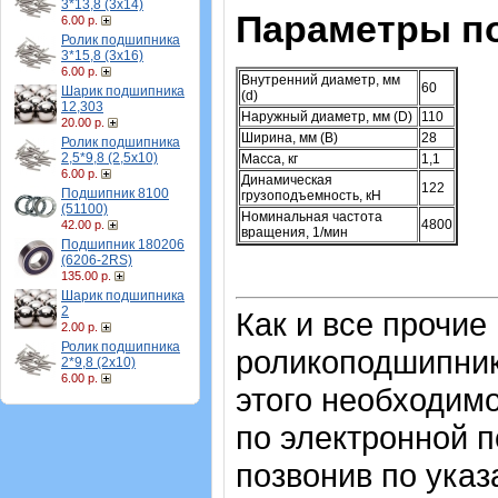
3*13,8 (3х14)
Параметры п
6.00 р.
Ролик подшипника
3*15,8 (3х16)
6.00 р.
Внутренний диаметр, мм
60
Шарик подшипника
(d)
12,303
Наружный диаметр, мм (D)
110
20.00 р.
Ширина, мм (B)
28
Ролик подшипника
2,5*9,8 (2,5х10)
Масса, кг
1,1
6.00 р.
Динамическая
122
Подшипник 8100
грузоподъемность, кН
(51100)
Номинальная частота
4800
42.00 р.
вращения, 1/мин
Подшипник 180206
(6206-2RS)
135.00 р.
Шарик подшипника
2
Как и все прочие
2.00 р.
Ролик подшипника
роликоподшипник
2*9,8 (2х10)
6.00 р.
этого необходимо
по электронной п
позвонив по ука