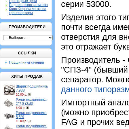
Приводные цепи
серии 53000.
Подшипниковая смазка
Конвейерная лента на
транспортеры
Изделия этого т
почти всегда име
ПРОИЗВОДИТЕЛИ
отверстия для в
это отражает бук
ССЫЛКИ
Производитель -
Подшипники качения
"СПЗ-4" (бывший
ХИТЫ ПРОДАЖ
сепаратор. Можн
Шарик подшипника
данного типораз
7,938
10.00 р.
Ролик подшипника
Импортный аналог
2*7,8 (2х8)
6.00 р.
(можно приобрест
Ролик подшипника
5,5*9
FAG и прочих ве
10.00 р.
Ролик подшипника