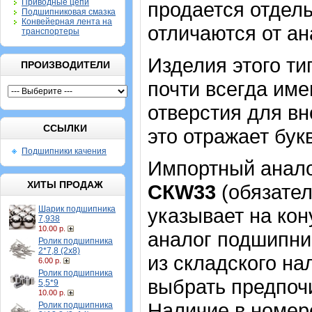
Приводные цепи
продается отдель
Подшипниковая смазка
Конвейерная лента на
отличаются от ан
транспортеры
Изделия этого т
ПРОИЗВОДИТЕЛИ
почти всегда име
отверстия для в
ССЫЛКИ
это отражает бук
Подшипники качения
Импортный аналог
ХИТЫ ПРОДАЖ
CКW33
(обязател
Шарик подшипника
указывает на кон
7,938
10.00 р.
аналог подшипник
Ролик подшипника
2*7,8 (2х8)
из складского на
6.00 р.
Ролик подшипника
выбрать предпоч
5,5*9
10.00 р.
Наличие в номер
Ролик подшипника