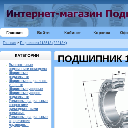
Главная
Войти
Кабинет
Корзина
Оф
Главная
>
Подшипник 113513 (22213K)
КАТЕГОРИИ
ПОДШИПНИК 11
Высокоточные
подшипники шпинделя
Шариковые
радиальные
Шариковые радиально-
упорные
Шариковые упорные
Шариковые упорно-
радиальные
Роликовые радиальные
с короткими
цилиндрическими
роликами
Роликовые радиальные
сферические
двухрядные