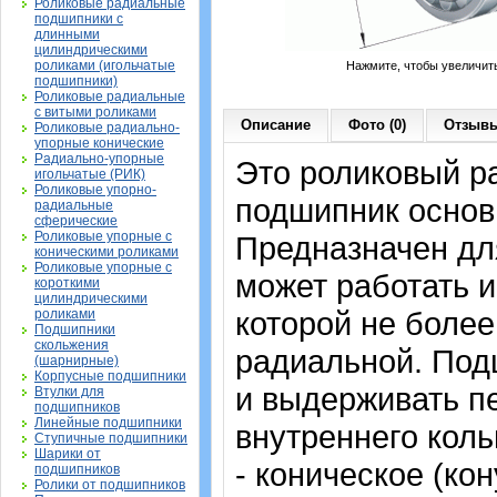
Роликовые радиальные
подшипники с
длинными
цилиндрическими
роликами (игольчатые
Нажмите, чтобы увеличит
подшипники)
Роликовые радиальные
с витыми роликами
Описание
Фото (0)
Отзывы
Роликовые радиально-
упорные конические
Радиально-упорные
Это роликовый р
игольчатые (РИК)
Роликовые упорно-
подшипник основ
радиальные
сферические
Роликовые упорные с
Предназначен дл
коническими роликами
Роликовые упорные с
может работать и
короткими
цилиндрическими
которой не более
роликами
Подшипники
скольжения
радиальной. Под
(шарнирные)
Корпусные подшипники
и выдерживать п
Втулки для
подшипников
Линейные подшипники
внутреннего коль
Ступичные подшипники
Шарики от
- коническое (кон
подшипников
Ролики от подшипников