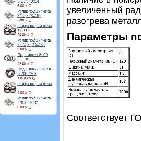
3*13,8 (3х14)
6.00 р.
увеличенный рад
Ролик подшипника
3*15,8 (3х16)
разогрева металл
6.00 р.
Шарик подшипника
12,303
Параметры п
20.00 р.
Ролик подшипника
2,5*9,8 (2,5х10)
6.00 р.
Внутренний диаметр, мм
65
Подшипник 8100
(d)
(51100)
Наружный диаметр, мм (D)
120
42.00 р.
Ширина, мм (B)
31
Подшипник 180206
Масса, кг
1,5
(6206-2RS)
135.00 р.
Динамическая
193
Шарик подшипника
грузоподъемность, кН
2
Номинальная частота
7000
2.00 р.
вращения, 1/мин
Ролик подшипника
2*9,8 (2х10)
6.00 р.
Соответствует ГО