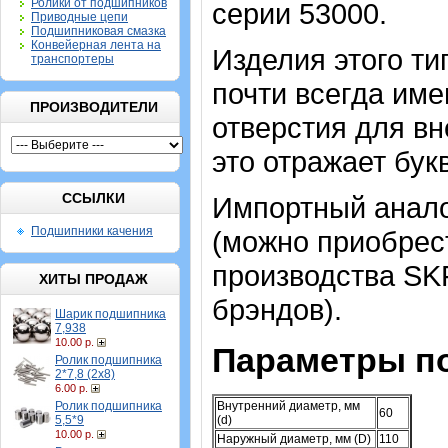
Ролики от подшипников
серии 53000.
Приводные цепи
Подшипниковая смазка
Конвейерная лента на
Изделия этого т
транспортеры
почти всегда име
ПРОИЗВОДИТЕЛИ
отверстия для в
это отражает бук
ССЫЛКИ
Импортный аналог
Подшипники качения
(можно приобрест
производства SK
ХИТЫ ПРОДАЖ
брэндов).
Шарик подшипника
7,938
10.00 р.
Параметры п
Ролик подшипника
2*7,8 (2х8)
6.00 р.
Ролик подшипника
Внутренний диаметр, мм
60
5,5*9
(d)
10.00 р.
Наружный диаметр, мм (D)
110