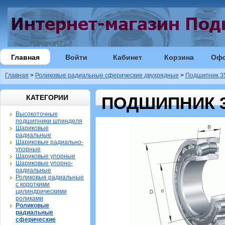
Главная
Войти
Кабинет
Корзина
Оф
Главная
>
Роликовые радиальные сферические двухрядные
>
Подшипник 35
КАТЕГОРИИ
ПОДШИПНИК 35
Высокоточные
подшипники шпинделя
Шариковые
радиальные
Шариковые радиально-
упорные
Шариковые упорные
Шариковые упорно-
радиальные
Роликовые радиальные
с короткими
цилиндрическими
роликами
Роликовые
радиальные
сферические