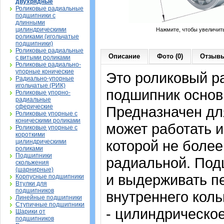
двухрядные
Роликовые радиальные
подшипники с
длинными
цилиндрическими
Нажмите, чтобы увеличит
роликами (игольчатые
подшипники)
Роликовые радиальные
Описание
Фото (0)
Отзывы
с витыми роликами
Роликовые радиально-
упорные конические
Это роликовый р
Радиально-упорные
игольчатые (РИК)
подшипник основ
Роликовые упорно-
радиальные
сферические
Предназначен дл
Роликовые упорные с
коническими роликами
может работать и
Роликовые упорные с
короткими
которой не более
цилиндрическими
роликами
Подшипники
радиальной. Под
скольжения
(шарнирные)
и выдерживать п
Корпусные подшипники
Втулки для
подшипников
внутреннего коль
Линейные подшипники
Ступичные подшипники
- цилиндрическое
Шарики от
подшипников