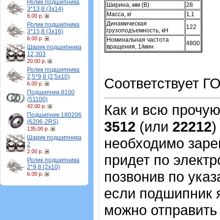
Ролик подшипника
Ширина, мм (B)
28
3*13,8 (3х14)
Масса, кг
1,1
6.00 р.
Динамическая
Ролик подшипника
122
грузоподъемность, кН
3*15,8 (3х16)
6.00 р.
Номинальная частота
4800
вращения, 1/мин
Шарик подшипника
12,303
20.00 р.
Ролик подшипника
2,5*9,8 (2,5х10)
Соответствует ГО
6.00 р.
Подшипник 8100
(51100)
Как и всю прочу
42.00 р.
Подшипник 180206
(6206-2RS)
3512
(или
22212
)
135.00 р.
Шарик подшипника
необходимо зарег
2
2.00 р.
придет по электр
Ролик подшипника
2*9,8 (2х10)
позвонив по указ
6.00 р.
если подшипник 
можно отправить 