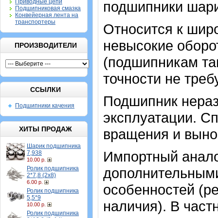
Приводные цепи
подшипники шар
Подшипниковая смазка
Конвейерная лента на
транспортеры
Относится к шир
невысокие оборот
ПРОИЗВОДИТЕЛИ
(подшипникам та
точности не треб
ССЫЛКИ
Подшипник нераз
Подшипники качения
эксплуатации. Сп
ХИТЫ ПРОДАЖ
вращения и выно
Шарик подшипника
Импортный аналог
7,938
10.00 р.
Ролик подшипника
дополнительными
2*7,8 (2х8)
6.00 р.
особенностей (ре
Ролик подшипника
5,5*9
наличия). В част
10.00 р.
Ролик подшипника