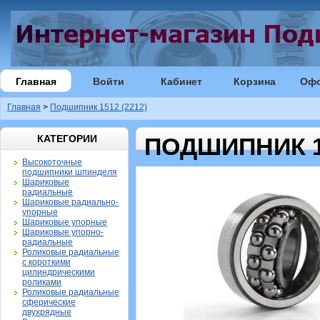
Главная
Войти
Кабинет
Корзина
Оф
Главная
>
Подшипник 1512 (2212)
КАТЕГОРИИ
ПОДШИПНИК 15
Высокоточные
подшипники шпинделя
Шариковые
радиальные
Шариковые радиально-
упорные
Шариковые упорные
Шариковые упорно-
радиальные
Роликовые радиальные
с короткими
цилиндрическими
роликами
Роликовые радиальные
сферические
двухрядные