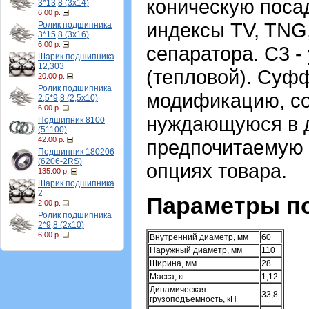
коническую посад
3*13,8 (3х14)
6.00 р.
индексы TV, TNG
Ролик подшипника
3*15,8 (3х16)
6.00 р.
сепаратора. C3 
Шарик подшипника
12,303
(тепловой). Суф
20.00 р.
Ролик подшипника
модификацию, со
2,5*9,8 (2,5х10)
6.00 р.
нуждающуюся в д
Подшипник 8100
(51100)
42.00 р.
предпочитаемую 
Подшипник 180206
(6206-2RS)
опциях товара.
135.00 р.
Шарик подшипника
2
Параметры по
2.00 р.
Ролик подшипника
2*9,8 (2х10)
6.00 р.
Внутренний диаметр, мм
60
Наружный диаметр, мм
110
Ширина, мм
28
Масса, кг
1,12
Динамическая
33,8
грузоподъемность, кН