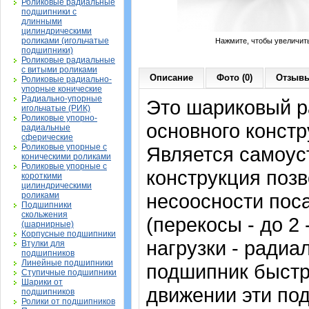
Роликовые радиальные
подшипники с
длинными
цилиндрическими
роликами (игольчатые
Нажмите, чтобы увеличит
подшипники)
Роликовые радиальные
с витыми роликами
Описание
Фото (0)
Отзывы
Роликовые радиально-
упорные конические
Радиально-упорные
Это шариковый 
игольчатые (РИК)
Роликовые упорно-
основного констр
радиальные
сферические
Роликовые упорные с
Является самоу
коническими роликами
Роликовые упорные с
конструкция позв
короткими
цилиндрическими
несоосности пос
роликами
Подшипники
скольжения
(перекосы - до 2
(шарнирные)
Корпусные подшипники
нагрузки - радиа
Втулки для
подшипников
Линейные подшипники
подшипник быстр
Ступичные подшипники
Шарики от
движении эти по
подшипников
Ролики от подшипников