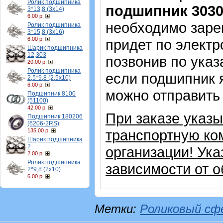
Ролик подшипника
подшипник 303
3*13,8 (3х14)
6.00 р.
необходимо зарег
Ролик подшипника
3*15,8 (3х16)
6.00 р.
придет по электр
Шарик подшипника
12,303
позвонив по указ
20.00 р.
Ролик подшипника
если подшипник 
2,5*9,8 (2,5х10)
6.00 р.
можно отправить 
Подшипник 8100
(51100)
42.00 р.
При заказе указ
Подшипник 180206
(6206-2RS)
транспортную ко
135.00 р.
Шарик подшипника
2
организации! Ука
2.00 р.
Ролик подшипника
зависимости от 
2*9,8 (2х10)
6.00 р.
Метки:
Роликовый сф