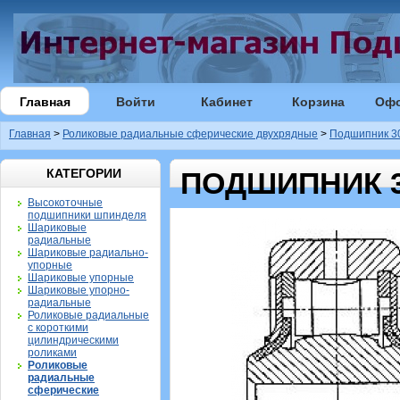
Главная
Войти
Кабинет
Корзина
Оф
Главная
>
Роликовые радиальные сферические двухрядные
>
Подшипник 3
КАТЕГОРИИ
ПОДШИПНИК 3
Высокоточные
подшипники шпинделя
Шариковые
радиальные
Шариковые радиально-
упорные
Шариковые упорные
Шариковые упорно-
радиальные
Роликовые радиальные
с короткими
цилиндрическими
роликами
Роликовые
радиальные
сферические