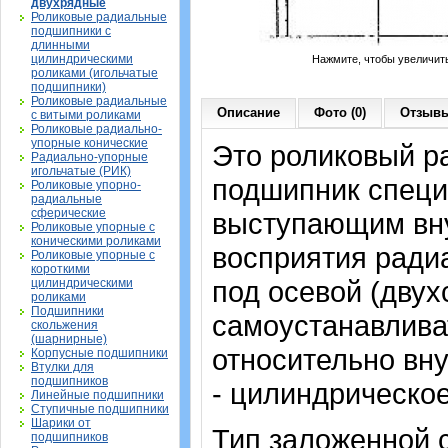
двухрядные
Роликовые радиальные
подшипники с
длинными
цилиндрическими
Нажмите, чтобы увеличит
роликами (игольчатые
подшипники)
Роликовые радиальные
Описание
Фото (0)
Отзывы
с витыми роликами
Роликовые радиально-
упорные конические
Это роликовый р
Радиально-упорные
игольчатые (РИК)
подшипник специа
Роликовые упорно-
радиальные
сферические
выступающим вну
Роликовые упорные с
коническими роликами
восприятия радиа
Роликовые упорные с
короткими
под осевой (дву
цилиндрическими
роликами
Подшипники
самоустанавлива
скольжения
(шарнирные)
относительно вну
Корпусные подшипники
Втулки для
подшипников
- цилиндрическо
Линейные подшипники
Ступичные подшипники
Шарики от
Тип заложенной 
подшипников