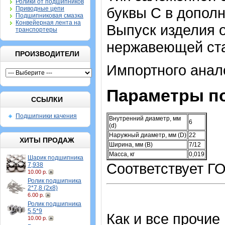
Ролики от подшипников
буквы С в допол
Приводные цепи
Подшипниковая смазка
Конвейерная лента на
Выпуск изделия 
транспортеры
нержавеющей ста
ПРОИЗВОДИТЕЛИ
Импортного анало
Параметры п
ССЫЛКИ
Подшипники качения
Внутренний диаметр, мм
6
(d)
Наружный диаметр, мм (D)
22
ХИТЫ ПРОДАЖ
Ширина, мм (B)
7/12
Масса, кг
0,019
Шарик подшипника
Соответствует Г
7,938
10.00 р.
Ролик подшипника
2*7,8 (2х8)
6.00 р.
Ролик подшипника
5,5*9
Как и все прочие
10.00 р.