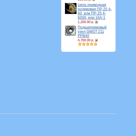
Цепь приводная
роликовая ПР-25,4-
60, или ПР-25,4-
6000, или 16A-1
1,200.00 р.
Подшипниковый
узел GWST 211
PPB40
4,700.00 р.