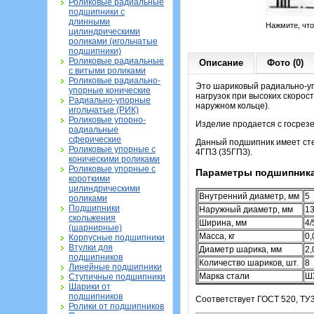
Роликовые радиальные
подшипники с
длинными
Нажмите, чт
цилиндрическими
роликами (игольчатые
подшипники)
Роликовые радиальные
Описание
Фото (0)
с витыми роликами
Роликовые радиально-
Это шариковый радиально-уп
упорные конические
нагрузок при высоких скорос
Радиально-упорные
наружном кольце).
игольчатые (РИК)
Роликовые упорно-
Изделие продается с госрезер
радиальные
сферические
Данный подшипник имеет сте
Роликовые упорные с
4ГПЗ (35ГПЗ).
коническими роликами
Роликовые упорные с
Параметры подшипника
короткими
цилиндрическими
Внутренний диаметр, мм
5
роликами
Подшипники
Наружный диаметр, мм
13
скольжения
Ширина, мм
4/
(шарнирные)
Масса, кг
0,
Корпусные подшипники
Втулки для
Диаметр шарика, мм
2,
подшипников
Количество шариков, шт.
8
Линейные подшипники
Марка стали
Ш
Ступичные подшипники
Шарики от
подшипников
Соответствует ГОСТ 520, ТУ3
Ролики от подшипников