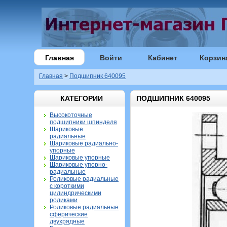
Главная
Войти
Кабинет
Корзин
Главная
>
Подшипник 640095
КАТЕГОРИИ
ПОДШИПНИК 640095
Высокоточные
подшипники шпинделя
Шариковые
радиальные
Шариковые радиально-
упорные
Шариковые упорные
Шариковые упорно-
радиальные
Роликовые радиальные
с короткими
цилиндрическими
роликами
Роликовые радиальные
сферические
двухрядные