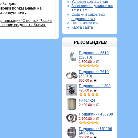
Условия соглашения
необходимо
Значения подшипников
звонив по указанным на
ТУ и ЕТУ
ктронную почту.
Смазки в закрытых
подшипниках
организации!
С почтой России
Наши контакты
вление скидки от объема.
Карта сайта
РЕКОМЕНДУЕМ
Подшипник 3610
(22310)
1,300.00 р.
Подшипник 7610
(32310)
850.00 р.
Подшипник 11208
470.00 р.
Литол-24
2,400.00 р.
Подшипник 436208
2,100.00 р.
Подшипник UC206
(480206)
300.00 р.