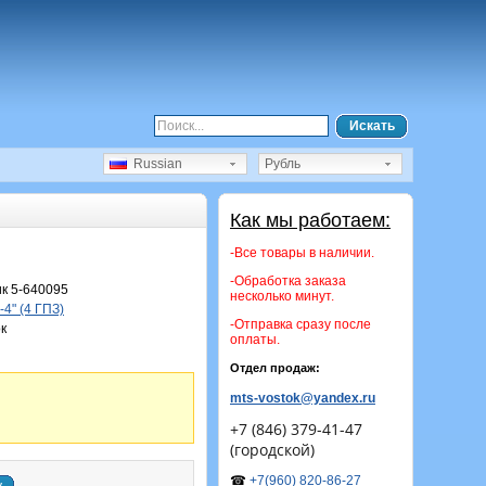
Искать
Russian
Рубль
Как мы работаем:
-Все товары в наличии.
-Обработка заказа
к 5-640095
несколько минут.
4" (4 ГПЗ)
-Отправка сразу после
к
оплаты.
Отдел продаж:
mts-vostok@yandex.ru
+7 (846) 379-41-47
(городской)
☎
+7(960) 820-86-27