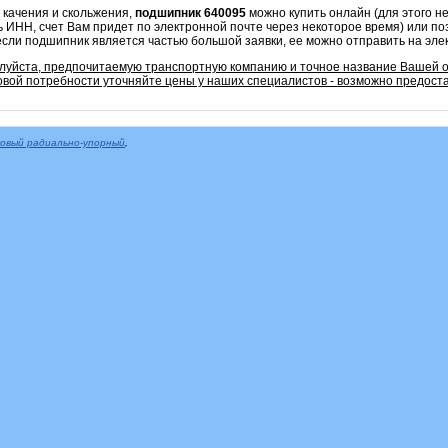
 качения и скольжения,
подшипник 640095
можно купить онлайн (для этого 
ь ИНН, счет Вам придет по электронной почте через некоторое время) или по
если подшипник является частью большой заявки, ее можно отправить на эле
алуйста, предпочитаемую транспортную компанию и точное название Вашей 
овой потребности уточняйте цены у наших специалистов - возможно предоста
овый радиально-упорный
,