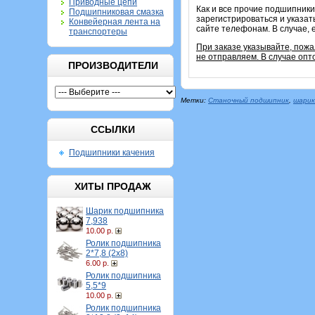
Приводные цепи
Как и все прочие подшипники
Подшипниковая смазка
зарегистрироваться и указат
Конвейерная лента на
сайте телефонам. В случае, 
транспортеры
При заказе указывайте, пож
не отправляем. В случае опт
ПРОИЗВОДИТЕЛИ
Метки:
Станочный подшипник
,
шарик
ССЫЛКИ
Подшипники качения
ХИТЫ ПРОДАЖ
Шарик подшипника
7,938
10.00 р.
Ролик подшипника
2*7,8 (2х8)
6.00 р.
Ролик подшипника
5,5*9
10.00 р.
Ролик подшипника