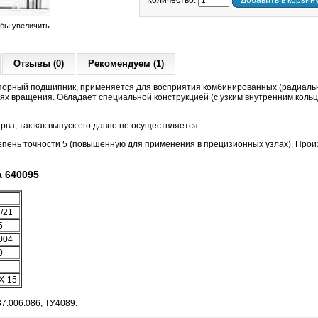
Количество:
Добавить в корзин
обы увеличить
Отзывы (0)
Рекомендуем (1)
орный подшипник, применяется для восприятия комбинированных (радиальн
тях вращения. Обладает специальной конструкцией (c узким внутренним коль
ва, так как выпуск его давно не осуществляется.
пень точности 5 (повышенную для применения в прецизионных узлах). Прои
 640095
/21
5
004
0
Х-15
7.006.086, ТУ4089.