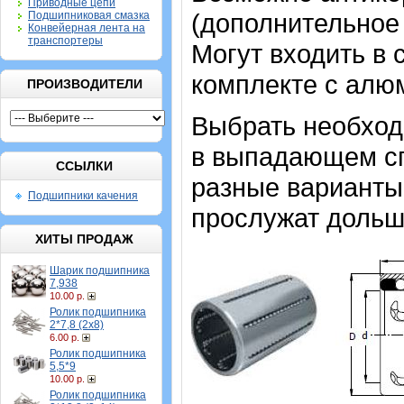
Приводные цепи
(дополнительное
Подшипниковая смазка
Конвейерная лента на
транспортеры
Могут входить в 
комплекте с алю
ПРОИЗВОДИТЕЛИ
Выбрать необхо
в выпадающем спи
ССЫЛКИ
разные варианты,
Подшипники качения
прослужат дольш
ХИТЫ ПРОДАЖ
Шарик подшипника
7,938
10.00 р.
Ролик подшипника
2*7,8 (2х8)
6.00 р.
Ролик подшипника
5,5*9
10.00 р.
Ролик подшипника