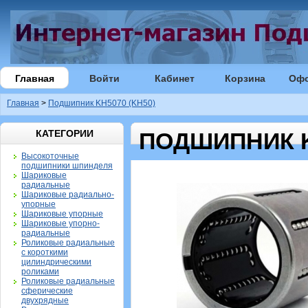
Главная
Войти
Кабинет
Корзина
Оф
Главная
>
Подшипник KH5070 (KH50)
КАТЕГОРИИ
ПОДШИПНИК K
Высокоточные
подшипники шпинделя
Шариковые
радиальные
Шариковые радиально-
упорные
Шариковые упорные
Шариковые упорно-
радиальные
Роликовые радиальные
с короткими
цилиндрическими
роликами
Роликовые радиальные
сферические
двухрядные