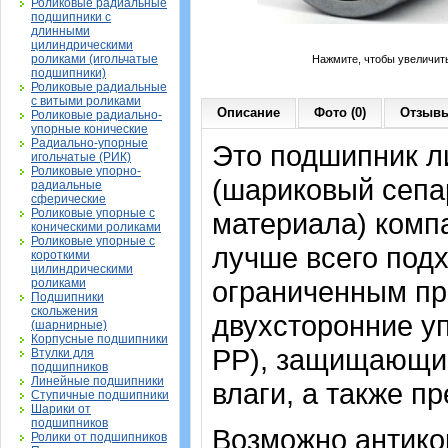
Роликовые радиальные
подшипники с
длинными
цилиндрическими
роликами (игольчатые
Нажмите, чтобы увеличит
подшипники)
Роликовые радиальные
с витыми роликами
Описание
Фото (0)
Отзывы
Роликовые радиально-
упорные конические
Радиально-упорные
Это подшипник л
игольчатые (РИК)
Роликовые упорно-
(шариковый сепа
радиальные
сферические
Роликовые упорные с
материала) компа
коническими роликами
Роликовые упорные с
лучше всего подх
короткими
цилиндрическими
ограниченным пр
роликами
Подшипники
скольжения
двухсторонние у
(шарнирные)
Корпусные подшипники
PP), защищающие
Втулки для
подшипников
Линейные подшипники
влаги, а также п
Ступичные подшипники
Шарики от
подшипников
Возможно антико
Ролики от подшипников