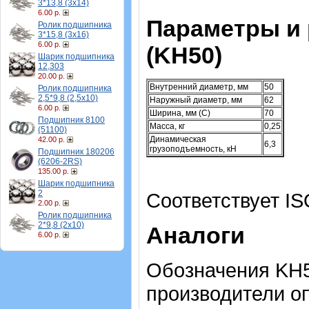
3*13,8 (3х14)
6.00 р.
Параметры и
Ролик подшипника
3*15,8 (3х16)
6.00 р.
(KH50)
Шарик подшипника
12,303
20.00 р.
Внутренний диаметр, мм
50
Ролик подшипника
2,5*9,8 (2,5х10)
Наружный диаметр, мм
62
6.00 р.
Ширина, мм (C)
70
Подшипник 8100
Масса, кг
0,25
(51100)
Динамическая
42.00 р.
6,3
грузоподъемность, кН
Подшипник 180206
(6206-2RS)
135.00 р.
Шарик подшипника
2
Соответствует IS
2.00 р.
Ролик подшипника
2*9,8 (2х10)
Аналоги
6.00 р.
Обозначения KH5
производители о