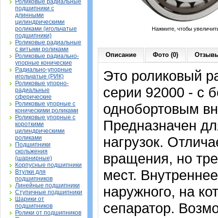
Роликовые радиальные
подшипники с
длинными
цилиндрическими
роликами (игольчатые
Нажмите, чтобы увеличит
подшипники)
Роликовые радиальные
с витыми роликами
Описание
Фото (0)
Отзывы
Роликовые радиально-
упорные конические
Радиально-упорные
Это роликовый р
игольчатые (РИК)
Роликовые упорно-
серии 92000 - с 
радиальные
сферические
Роликовые упорные с
однобортовым вн
коническими роликами
Роликовые упорные с
Предназначен дл
короткими
цилиндрическими
нагрузок. Отлич
роликами
Подшипники
скольжения
вращения, но тр
(шарнирные)
Корпусные подшипники
мест. Внутреннее
Втулки для
подшипников
Линейные подшипники
наружного, на ко
Ступичные подшипники
Шарики от
сепаратор. Возмо
подшипников
Ролики от подшипников