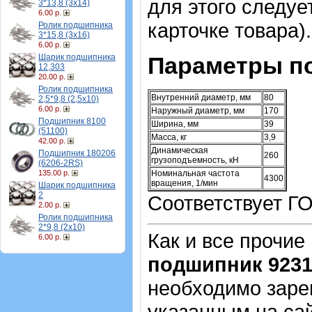
для этого следу
3*13,8 (3х14)
6.00 р.
карточке товара)
Ролик подшипника
3*15,8 (3х16)
6.00 р.
Шарик подшипника
Параметры п
12,303
20.00 р.
Ролик подшипника
Внутренний диаметр, мм
80
2,5*9,8 (2,5х10)
6.00 р.
Наружный диаметр, мм
170
Подшипник 8100
Ширина, мм
39
(51100)
Масса, кг
3,9
42.00 р.
Динамическая
Подшипник 180206
260
грузоподъемность, кН
(6206-2RS)
135.00 р.
Номинальная частота
4300
вращения, 1/мин
Шарик подшипника
2
Соответствует Г
2.00 р.
Ролик подшипника
2*9,8 (2х10)
Как и все прочие
6.00 р.
подшипник 923
необходимо зарег
указанным на са