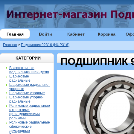
Главная
Войти
Кабинет
Корзина
Оф
Главная
>
Подшипник 92316 (NUP316)
КАТЕГОРИИ
ПОДШИПНИК 92
Высокоточные
подшипники шпинделя
Шариковые
радиальные
Шариковые радиально-
упорные
Шариковые упорные
Шариковые упорно-
радиальные
Роликовые радиальные
с короткими
цилиндрическими
роликами
Роликовые радиальные
сферические
двухрядные