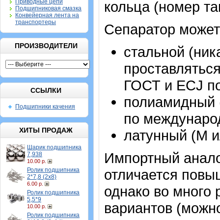
Приводные цепи
кольца (номер та
Подшипниковая смазка
Конвейерная лента на
транспортеры
Сепаратор может
ПРОИЗВОДИТЕЛИ
стальной (ник
проставляться
ГОСТ и ECJ по
ССЫЛКИ
полиамидный (
Подшипники качения
по международ
ХИТЫ ПРОДАЖ
латунный (M и
Шарик подшипника
Импортный аналог
7,938
10.00 р.
Ролик подшипника
отличается повы
2*7,8 (2х8)
6.00 р.
однако во много 
Ролик подшипника
5,5*9
вариантов (можно
10.00 р.
Ролик подшипника