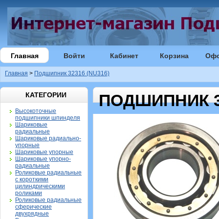
Главная
Войти
Кабинет
Корзина
Оф
Главная
>
Подшипник 32316 (NU316)
КАТЕГОРИИ
ПОДШИПНИК 32
Высокоточные
подшипники шпинделя
Шариковые
радиальные
Шариковые радиально-
упорные
Шариковые упорные
Шариковые упорно-
радиальные
Роликовые радиальные
с короткими
цилиндрическими
роликами
Роликовые радиальные
сферические
двухрядные