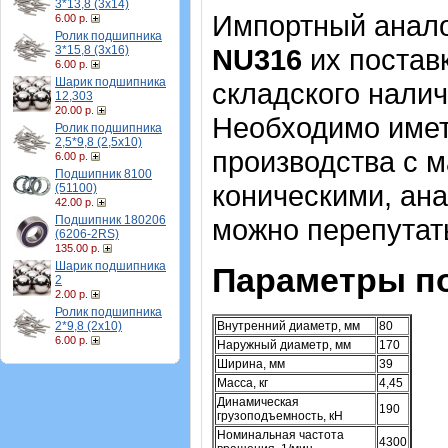
3*13,8 (3х14)
Импортный аналог
6.00 р.
Ролик подшипника
3*15,8 (3х16)
NU316
их постав
6.00 р.
Шарик подшипника
складского налич
12,303
20.00 р.
Необходимо имет
Ролик подшипника
2,5*9,8 (2,5х10)
производства с 
6.00 р.
Подшипник 8100
коническими, ана
(51100)
42.00 р.
Подшипник 180206
можно перепутат
(6206-2RS)
135.00 р.
Шарик подшипника
Параметры п
2
2.00 р.
Ролик подшипника
2*9,8 (2х10)
Внутренний диаметр, мм
80
6.00 р.
Наружный диаметр, мм
170
Ширина, мм
39
Масса, кг
4,45
Динамическая
190
грузоподъемность, кН
Номинальная частота
4300