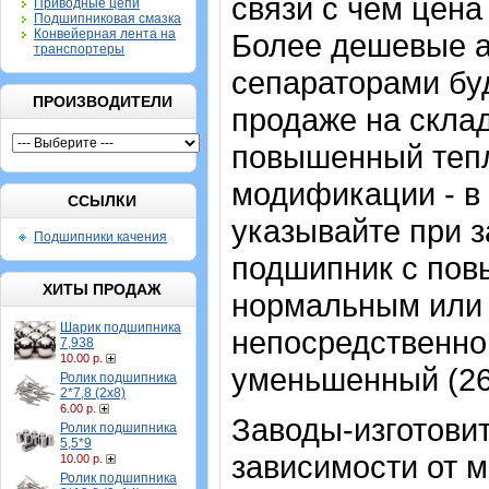
связи с чем цена
Приводные цепи
Подшипниковая смазка
Конвейерная лента на
Более дешевые а
транспортеры
сепараторами буд
ПРОИЗВОДИТЕЛИ
продаже на скла
повышенный тепло
модификации - в
ССЫЛКИ
указывайте при з
Подшипники качения
подшипник с пов
ХИТЫ ПРОДАЖ
нормальным или
Шарик подшипника
непосредственно
7,938
10.00 р.
уменьшенный (26
Ролик подшипника
2*7,8 (2х8)
6.00 р.
Заводы-изготовит
Ролик подшипника
5,5*9
зависимости от 
10.00 р.
Ролик подшипника