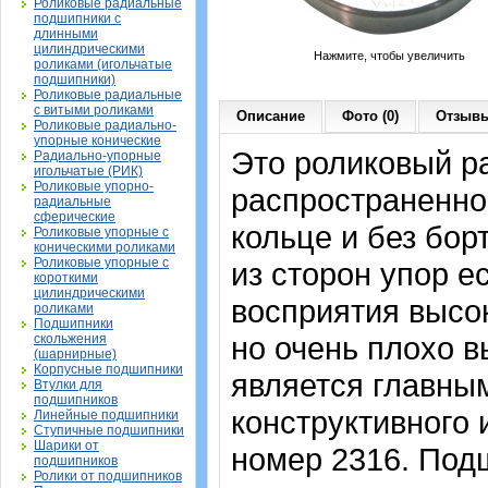
Роликовые радиальные
подшипники с
длинными
цилиндрическими
Нажмите, чтобы увеличить
роликами (игольчатые
подшипники)
Роликовые радиальные
с витыми роликами
Описание
Фото (0)
Отзывы
Роликовые радиально-
упорные конические
Это роликовый р
Радиально-упорные
игольчатые (РИК)
Роликовые упорно-
распространенно
радиальные
сферические
кольце и без бор
Роликовые упорные с
коническими роликами
Роликовые упорные с
из сторон упор е
короткими
цилиндрическими
восприятия высо
роликами
Подшипники
но очень плохо 
скольжения
(шарнирные)
Корпусные подшипники
является главны
Втулки для
подшипников
конструктивного
Линейные подшипники
Ступичные подшипники
Шарики от
номер 2316. Подш
подшипников
Ролики от подшипников