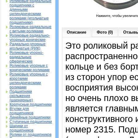
Роликовые радиальные
подшипники с
длинными
цилиндрическими
Нажмите, чтобы увеличит
роликами (игольчатые
подшипники)
Роликовые радиальные
с витыми роликами
Описание
Фото (0)
Отзывы
Роликовые радиально-
упорные конические
Это роликовый р
Радиально-упорные
игольчатые (РИК)
Роликовые упорно-
распространенно
радиальные
сферические
кольце и без бор
Роликовые упорные с
коническими роликами
из сторон упор е
Роликовые упорные с
короткими
цилиндрическими
восприятия высо
роликами
Подшипники
но очень плохо 
скольжения
(шарнирные)
Корпусные подшипники
является главны
Втулки для
подшипников
конструктивного
Линейные подшипники
Ступичные подшипники
Шарики от
номер 2315. Под
подшипников
Ролики от подшипников