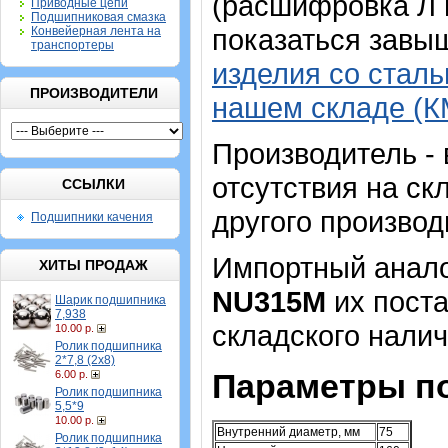
(расшифровка Л и
Приводные цепи
Подшипниковая смазка
показаться завы
Конвейерная лента на
транспортеры
изделия со стал
ПРОИЗВОДИТЕЛИ
нашем складе (К
Производитель - 
отсутствия на с
ССЫЛКИ
другого произво
Подшипники качения
Импортный аналог
ХИТЫ ПРОДАЖ
NU315M
их поста
Шарик подшипника
7,938
складского налич
10.00 р.
Ролик подшипника
2*7,8 (2х8)
Параметры п
6.00 р.
Ролик подшипника
5,5*9
10.00 р.
Внутренний диаметр, мм
75
Ролик подшипника