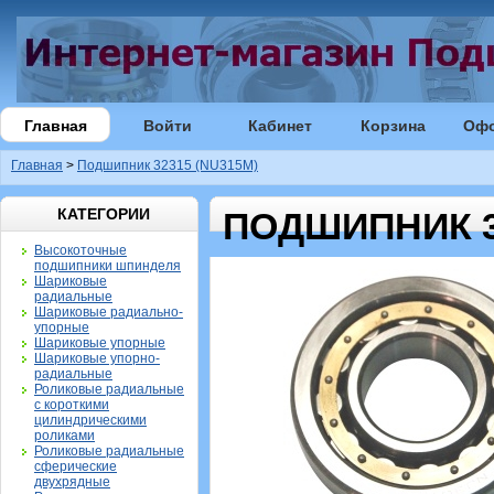
Главная
Войти
Кабинет
Корзина
Оф
Главная
>
Подшипник 32315 (NU315M)
КАТЕГОРИИ
ПОДШИПНИК 3
Высокоточные
подшипники шпинделя
Шариковые
радиальные
Шариковые радиально-
упорные
Шариковые упорные
Шариковые упорно-
радиальные
Роликовые радиальные
с короткими
цилиндрическими
роликами
Роликовые радиальные
сферические
двухрядные