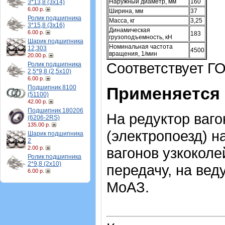
Наружный диаметр, мм
160
3*13,8 (3х14)
6.00 р.
Ширина, мм
37
Ролик подшипника
Масса, кг
3,25
3*15,8 (3х16)
Динамическая
6.00 р.
183
грузоподъемность, кН
Шарик подшипника
Номинальная частота
12,303
4500
вращения, 1/мин
20.00 р.
Соответствует Г
Ролик подшипника
2,5*9,8 (2,5х10)
6.00 р.
Подшипник 8100
Применяется 
(51100)
42.00 р.
Подшипник 180206
На редуктор ваго
(6206-2RS)
135.00 р.
(электропоезд) н
Шарик подшипника
2
2.00 р.
вагонов узкоколе
Ролик подшипника
2*9,8 (2х10)
передачу, на ве
6.00 р.
МоАЗ.