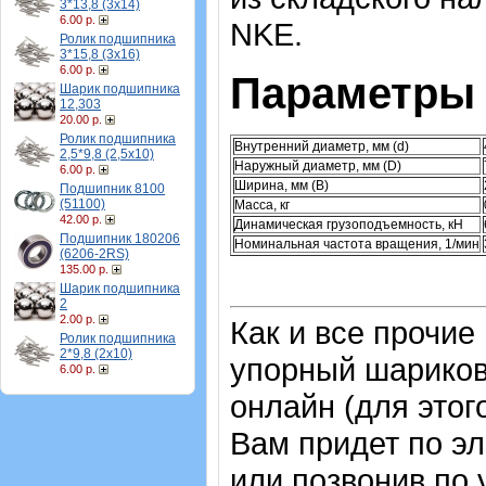
3*13,8 (3х14)
6.00 р.
NKE.
Ролик подшипника
3*15,8 (3х16)
6.00 р.
Параметры 
Шарик подшипника
12,303
20.00 р.
Ролик подшипника
Внутренний диаметр, мм (d)
2,5*9,8 (2,5х10)
Наружный диаметр, мм (D)
6.00 р.
Ширина, мм (B)
Подшипник 8100
(51100)
Масса, кг
42.00 р.
Динамическая грузоподъемность, кН
Подшипник 180206
Номинальная частота вращения, 1/мин
(6206-2RS)
135.00 р.
Шарик подшипника
2
2.00 р.
Как и все прочие
Ролик подшипника
2*9,8 (2х10)
упорный шарико
6.00 р.
онлайн (для этог
Вам придет по эл
или позвонив по