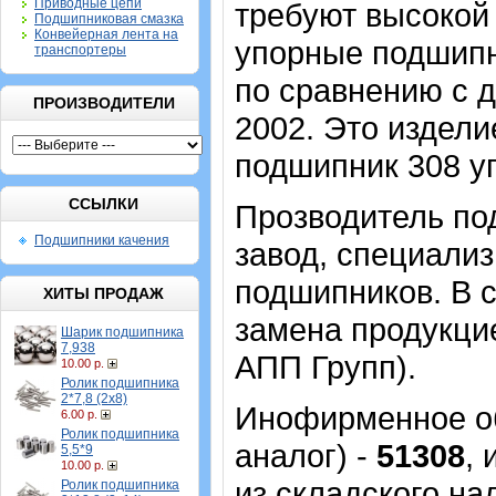
Приводные цепи
требуют высокой 
Подшипниковая смазка
Конвейерная лента на
упорные подшипн
транспортеры
по сравнению с д
ПРОИЗВОДИТЕЛИ
2002. Это издели
подшипник 308 у
ССЫЛКИ
Прозводитель под
Подшипники качения
завод, специали
подшипников. В с
ХИТЫ ПРОДАЖ
замена продукцие
Шарик подшипника
7,938
АПП Групп).
10.00 р.
Ролик подшипника
2*7,8 (2х8)
Инофирменное об
6.00 р.
Ролик подшипника
аналог) -
51308
,
5,5*9
10.00 р.
из складского на
Ролик подшипника