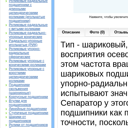
Роликовые радиальные
подшипники с
длинными
цилиндрическими
роликами (игольчатые
Нажмите, чтобы увеличит
подшипники)
Роликовые радиальные
с витыми роликами
Описание
Фото (0)
Отзывы
Роликовые радиально-
упорные конические
Радиально-упорные
Тип - шариковый
игольчатые (РИК)
Роликовые упорно-
восприятия осево
радиальные
сферические
Роликовые упорные с
этом частота вра
коническими роликами
Роликовые упорные с
шариковых подши
короткими
цилиндрическими
упорно-радиальн
роликами
Подшипники
скольжения
испытывают знач
(шарнирные)
Корпусные подшипники
Сепаратор у это
Втулки для
подшипников
Линейные подшипники
подшипники как 
Ступичные подшипники
Шарики от
точности, поскол
подшипников
Ролики от подшипников