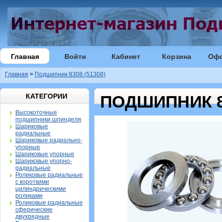
Главная
Войти
Кабинет
Корзина
Оф
Главная
>
Подшипник 8308 (51308)
КАТЕГОРИИ
ПОДШИПНИК 83
Высокоточные
подшипники шпинделя
Шариковые
радиальные
Шариковые радиально-
упорные
Шариковые упорные
Шариковые упорно-
радиальные
Роликовые радиальные
с короткими
цилиндрическими
роликами
Роликовые радиальные
сферические
двухрядные