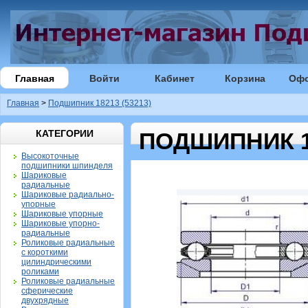
Главная
Войти
Кабинет
Корзина
Оф
Главная
>
Подшипник 18213 (53213)
КАТЕГОРИИ
ПОДШИПНИК 18
Высокоточные
подшипники шпинделя
Шариковые
радиальные
Шариковые радиально-
упорные
Шариковые упорные
Шариковые упорно-
радиальные
Роликовые радиальные
с короткими
цилиндрическими
роликами
Роликовые радиальные
сферические
двухрядные