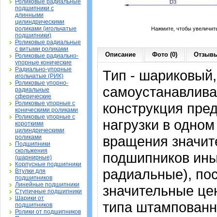
Роликовые радиальные
подшипники с
длинными
цилиндрическими
роликами (игольчатые
Нажмите, чтобы увеличит
подшипники)
Роликовые радиальные
с витыми роликами
Описание
Фото (0)
Отзывы
Роликовые радиально-
упорные конические
Радиально-упорные
Тип - шариковый
игольчатые (РИК)
Роликовые упорно-
самоустанавлива
радиальные
сферические
Роликовые упорные с
конструкция пре
коническими роликами
Роликовые упорные с
нагрузки в одном
короткими
цилиндрическими
вращения значит
роликами
Подшипники
скольжения
подшипников ины
(шарнирные)
Корпусные подшипники
радиальные), по
Втулки для
подшипников
Линейные подшипники
значительные цен
Ступичные подшипники
Шарики от
типа штампованн
подшипников
Ролики от подшипников