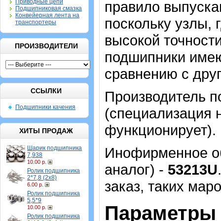
Приводные цепи
правило выпуска
Подшипниковая смазка
Конвейерная лента на
поскольку узлы, 
транспортеры
высокой точности
ПРОИЗВОДИТЕЛИ
подшипники имею
сравнению с дру
ССЫЛКИ
Производитель п
Подшипники качения
(специализация н
функционирует).
ХИТЫ ПРОДАЖ
Шарик подшипника
Инофирменное об
7,938
10.00 р.
аналог) -
53213U
Ролик подшипника
2*7,8 (2х8)
заказ, таких маро
6.00 р.
Ролик подшипника
5,5*9
Параметры 
10.00 р.
Ролик подшипника