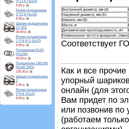
3*13,8 (3х14)
6.00 р.
Внутренний диаметр, мм (d)
Ролик подшипника
3*15,8 (3х16)
Наружный диаметр, мм (D)
6.00 р.
Ширина, мм (B)
Шарик подшипника
Масса, кг
12,303
Динамическая грузоподъемность, кН
20.00 р.
Номинальная частота вращения, 1/мин
Ролик подшипника
Соответствует ГО
2,5*9,8 (2,5х10)
6.00 р.
Подшипник 8100
(51100)
42.00 р.
Подшипник 180206
(6206-2RS)
Как и все прочие
135.00 р.
Шарик подшипника
упорный шарико
2
2.00 р.
онлайн (для этог
Ролик подшипника
2*9,8 (2х10)
Вам придет по эл
6.00 р.
или позвонив по
(работаем только