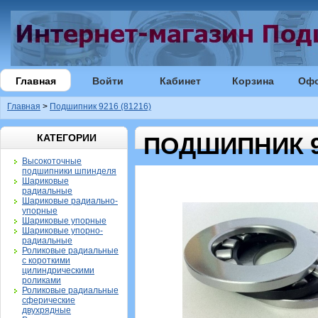
Главная
Войти
Кабинет
Корзина
Оф
Главная
>
Подшипник 9216 (81216)
КАТЕГОРИИ
ПОДШИПНИК 92
Высокоточные
подшипники шпинделя
Шариковые
радиальные
Шариковые радиально-
упорные
Шариковые упорные
Шариковые упорно-
радиальные
Роликовые радиальные
с короткими
цилиндрическими
роликами
Роликовые радиальные
сферические
двухрядные