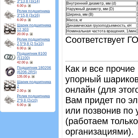
3*13,8 (3х14)
Внутренний диаметр, мм (d)
6.00 р.
Наружный диаметр, мм (D)
Ролик подшипника
Ширина, мм (B)
3*15,8 (3х16)
Масса, кг
6.00 р.
Шарик подшипника
Динамическая грузоподъемность, кН
12,303
Номинальная частота вращения, 1/мин
20.00 р.
Соответствует ГО
Ролик подшипника
2,5*9,8 (2,5х10)
6.00 р.
Подшипник 8100
(51100)
42.00 р.
Как и все прочие
Подшипник 180206
(6206-2RS)
упорный шарико
135.00 р.
Шарик подшипника
2
онлайн (для этог
2.00 р.
Ролик подшипника
Вам придет по эл
2*9,8 (2х10)
6.00 р.
или позвонив по
(работаем только
организациями).