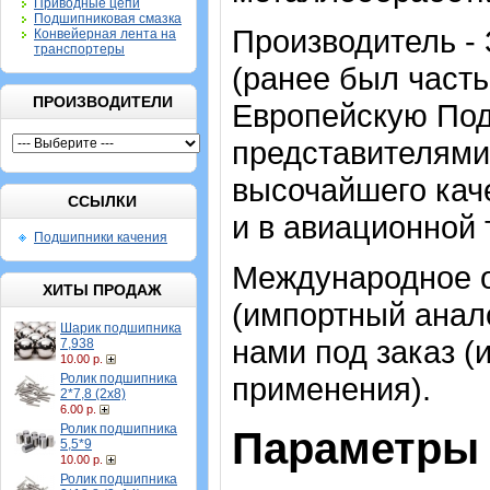
Приводные цепи
Подшипниковая смазка
Производитель -
Конвейерная лента на
транспортеры
(ранее был часть
ПРОИЗВОДИТЕЛИ
Европейскую По
представителями
высочайшего каче
ССЫЛКИ
и в авиационной 
Подшипники качения
Международное о
ХИТЫ ПРОДАЖ
(импортный анало
Шарик подшипника
нами под заказ (
7,938
10.00 р.
Ролик подшипника
применения).
2*7,8 (2х8)
6.00 р.
Ролик подшипника
Параметры 
5,5*9
10.00 р.
Ролик подшипника