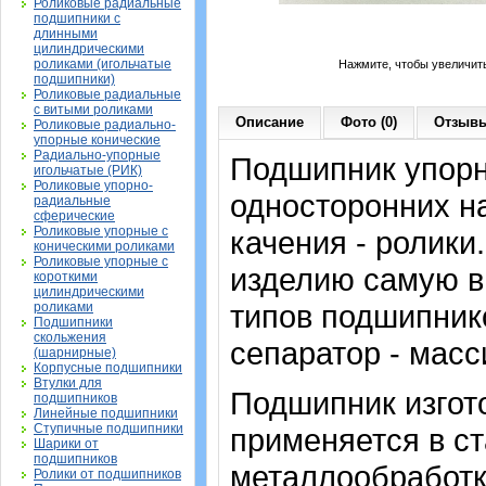
Роликовые радиальные
подшипники с
длинными
цилиндрическими
роликами (игольчатые
Нажмите, чтобы увеличит
подшипники)
Роликовые радиальные
с витыми роликами
Описание
Фото (0)
Отзывы
Роликовые радиально-
упорные конические
Радиально-упорные
Подшипник упорн
игольчатые (РИК)
Роликовые упорно-
односторонних на
радиальные
сферические
Роликовые упорные с
качения - ролики
коническими роликами
Роликовые упорные с
изделию самую в
короткими
цилиндрическими
типов подшипнико
роликами
Подшипники
скольжения
сепаратор - масс
(шарнирные)
Корпусные подшипники
Втулки для
Подшипник изгото
подшипников
Линейные подшипники
Ступичные подшипники
применяется в ст
Шарики от
подшипников
металлообработк
Ролики от подшипников