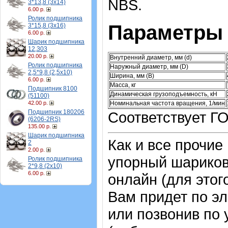
NBS.
3*13,8 (3х14)
6.00 р.
Ролик подшипника
Параметры 
3*15,8 (3х16)
6.00 р.
Шарик подшипника
12,303
20.00 р.
Внутренний диаметр, мм (d)
Ролик подшипника
Наружный диаметр, мм (D)
2,5*9,8 (2,5х10)
Ширина, мм (B)
6.00 р.
Масса, кг
Подшипник 8100
Динамическая грузоподъемность, кН
(51100)
Номинальная частота вращения, 1/мин
42.00 р.
Подшипник 180206
Соответствует ГО
(6206-2RS)
135.00 р.
Шарик подшипника
Как и все прочие
2
2.00 р.
упорный шарико
Ролик подшипника
2*9,8 (2х10)
6.00 р.
онлайн (для этог
Вам придет по эл
или позвонив по