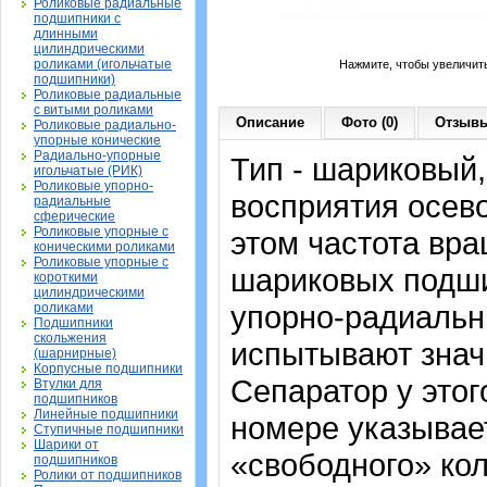
Роликовые радиальные
подшипники с
длинными
цилиндрическими
роликами (игольчатые
Нажмите, чтобы увеличит
подшипники)
Роликовые радиальные
с витыми роликами
Описание
Фото (0)
Отзывы
Роликовые радиально-
упорные конические
Радиально-упорные
Тип - шариковый
игольчатые (РИК)
Роликовые упорно-
восприятия осево
радиальные
сферические
Роликовые упорные с
этом частота вра
коническими роликами
Роликовые упорные с
шариковых подши
короткими
цилиндрическими
упорно-радиальн
роликами
Подшипники
скольжения
испытывают знач
(шарнирные)
Корпусные подшипники
Сепаратор у этог
Втулки для
подшипников
Линейные подшипники
номере указывает
Ступичные подшипники
Шарики от
«свободного» ко
подшипников
Ролики от подшипников