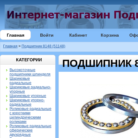
Главная
Войти
Кабинет
Корзина
Оф
Главная
>
Подшипник 8148 (51148)
КАТЕГОРИИ
ПОДШИПНИК 81
Высокоточные
подшипники шпинделя
Шариковые
радиальные
Шариковые радиально-
упорные
Шариковые упорные
Шариковые упорно-
радиальные
Роликовые радиальные
с короткими
цилиндрическими
роликами
Роликовые радиальные
сферические
двухрядные