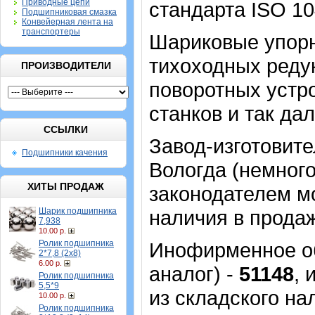
Приводные цепи
стандарта ISO 10
Подшипниковая смазка
Конвейерная лента на
транспортеры
Шариковые упор
тихоходных реду
ПРОИЗВОДИТЕЛИ
поворотных устр
станков и так дал
ССЫЛКИ
Завод-изготовите
Подшипники качения
Вологда (немног
ХИТЫ ПРОДАЖ
законодателем м
Шарик подшипника
наличия в продаж
7,938
10.00 р.
Ролик подшипника
Инофирменное об
2*7,8 (2х8)
6.00 р.
аналог) -
51148
, 
Ролик подшипника
5,5*9
из складского на
10.00 р.
Ролик подшипника