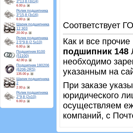
3*13,8 (3х14)
6.00 р.
Ролик подшипника
3*15,8 (3х16)
6.00 р.
Соответствует ГО
Шарик подшипника
12,303
20.00 р.
Ролик подшипника
Как и все прочие
2,5*9,8 (2,5х10)
6.00 р.
подшипник 148
Л
Подшипник 8100
(51100)
необходимо зарег
42.00 р.
Подшипник 180206
указанным на са
(6206-2RS)
135.00 р.
Шарик подшипника
При заказе указ
2
2.00 р.
юридического лиц
Ролик подшипника
2*9,8 (2х10)
6.00 р.
осуществляем еж
компаний, с Почт