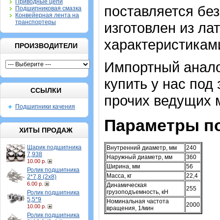
Приводные цепи
поставляется без
Подшипниковая смазка
Конвейерная лента на
транспортеры
изготовлен из л
характеристиками
ПРОИЗВОДИТЕЛИ
Импортный аналог
купить у нас под
ССЫЛКИ
прочих ведущих 
Подшипники качения
Параметры п
ХИТЫ ПРОДАЖ
Шарик подшипника
Внутренний диаметр, мм
240
7,938
Наружный диаметр, мм
360
10.00 р.
Ширина, мм
56
Ролик подшипника
Масса, кг
22,4
2*7,8 (2х8)
6.00 р.
Динамическая
255
грузоподъемность, кН
Ролик подшипника
5,5*9
Номинальная частота
2000
10.00 р.
вращения, 1/мин
Ролик подшипника