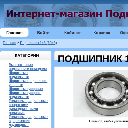
Главная
Войти
Кабинет
Корзина
Оф
Главная
>
Подшипник 148 (6048)
КАТЕГОРИИ
ПОДШИПНИК 14
Высокоточные
подшипники шпинделя
Шариковые
радиальные
Шариковые радиально-
упорные
Шариковые упорные
Шариковые упорно-
радиальные
Роликовые радиальные
с короткими
цилиндрическими
роликами
Роликовые радиальные
сферические
Нажмите, чтобы увеличит
двухрядные