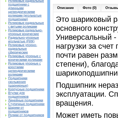
Роликовые радиальные
подшипники с
Описание
Фото (0)
Отзывы
длинными
цилиндрическими
роликами (игольчатые
Это шариковый 
подшипники)
Роликовые радиальные
основного констр
с витыми роликами
Роликовые радиально-
упорные конические
Универсальный -
Радиально-упорные
игольчатые (РИК)
нагрузки за счет
Роликовые упорно-
радиальные
сферические
почти равен раз
Роликовые упорные с
коническими роликами
степени), благод
Роликовые упорные с
короткими
шарикоподшипник
цилиндрическими
роликами
Подшипники
скольжения
Подшипник нераз
(шарнирные)
Корпусные подшипники
эксплуатации. Сп
Втулки для
подшипников
Линейные подшипники
вращения.
Ступичные подшипники
Шарики от
подшипников
Может иметь пов
Ролики от подшипников