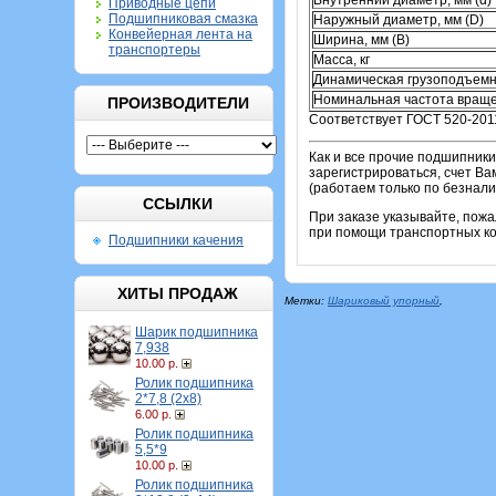
Приводные цепи
Подшипниковая смазка
Наружный диаметр, мм (D)
Конвейерная лента на
Ширина, мм (B)
транспортеры
Масса, кг
Динамическая грузоподъемн
Номинальная частота враще
ПРОИЗВОДИТЕЛИ
Соответствует ГОСТ 520-201
Как и все прочие подшипник
зарегистрироваться, счет Ва
(работаем только по безнали
ССЫЛКИ
При заказе указывайте, пож
при помощи транспортных ком
Подшипники качения
ХИТЫ ПРОДАЖ
Метки:
Шариковый упорный
,
Шарик подшипника
7,938
10.00 р.
Ролик подшипника
2*7,8 (2х8)
6.00 р.
Ролик подшипника
5,5*9
10.00 р.
Ролик подшипника