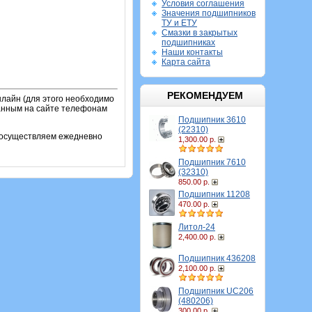
Условия соглашения
Значения подшипников
ТУ и ЕТУ
Смазки в закрытых
подшипниках
Наши контакты
Карта сайта
РЕКОМЕНДУЕМ
лайн (для этого необходимо
занным на сайте телефонам
Подшипник 3610
(22310)
и осуществляем ежедневно
1,300.00 р.
Подшипник 7610
(32310)
850.00 р.
Подшипник 11208
470.00 р.
Литол-24
2,400.00 р.
Подшипник 436208
2,100.00 р.
Подшипник UC206
(480206)
300.00 р.