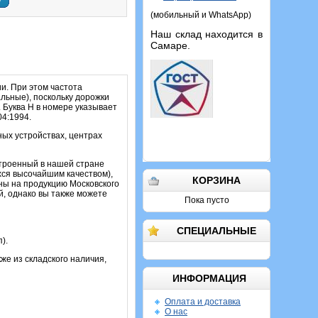
у
(мобильный и WhatsApp)
Наш склад находится в
Самаре.
и. При этом частота
льные), поскольку дорожки
 Буква Н в номере указывает
4:1994.
ых устройствах, центрах
строенный в нашей стране
хся высочайшим качеством),
КОРЗИНА
ы на продукцию Московского
й, однако вы также можете
Пока пусто
СПЕЦИАЛЬНЫЕ
).
же из складского наличия,
ИНФОРМАЦИЯ
Оплата и доставка
О нас