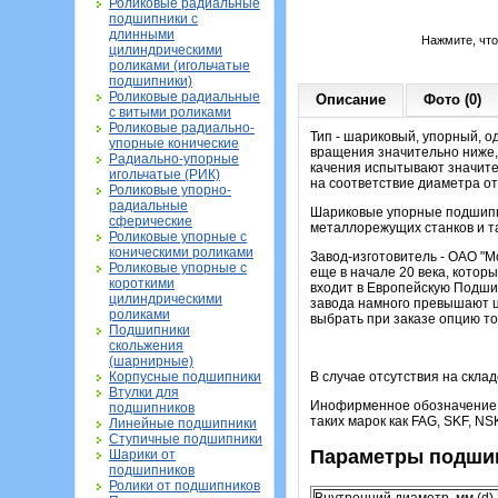
Роликовые радиальные
подшипники с
длинными
Нажмите, чт
цилиндрическими
роликами (игольчатые
подшипники)
Роликовые радиальные
Описание
Фото (0)
с витыми роликами
Роликовые радиально-
Тип - шариковый, упорный, о
упорные конические
вращения значительно ниже,
Радиально-упорные
качения испытывают значител
игольчатые (РИК)
на соответствие диаметра о
Роликовые упорно-
радиальные
Шариковые упорные подшипни
сферические
металлорежущих станков и та
Роликовые упорные с
коническими роликами
Завод-изготовитель - ОАО "М
Роликовые упорные с
еще в начале 20 века, кото
короткими
входит в Европейскую Подши
цилиндрическими
завода намного превышают ц
роликами
выбрать при заказе опцию то
Подшипники
скольжения
(шарнирные)
Корпусные подшипники
В случае отсутствия на скла
Втулки для
Инофирменное обозначение э
подшипников
таких марок как FAG, SKF, NS
Линейные подшипники
Ступичные подшипники
Параметры подшип
Шарики от
подшипников
Ролики от подшипников
Внутренний диаметр, мм (d)