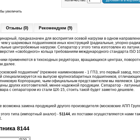
Количество:
Добавить в корзин
обы увеличить
Отзывы (0)
Рекомендуем (9)
динарный, предназначен для восприятия осевой нагрузки в одном направлени
 чем у шариковых подшипников иных конструкций (радиальные, упорно-радиа
ьные центробежные нагрузки. Сепаратор у этого типа изготовлен из латуни.
тверстия «свободного» кольца требованиям международного стандарта ISO 10
ки применяются в тихоходных редукторах, вращающихся центрах, поворотн
к далее.
осковский подшипник" (прежнее наименование - 1 ГПЗ, это первый завод, по
рый специализируется на выпуске крупногабаритных подшипников, отличающи
пниковую Корпорацию, чьим официальным представителем мы являемся. Цен
ены других изготовителей, менее надежной продукции.
Сепаратор - латунны
вара с сепаратором из стали ШХ-15, стоить такой будет заметно дешевле.
де возможна замена продукцией другого производителя (московские АПП Групп
того типа (импортный аналог) -
51144
, их поставки осуществляются нами так
K.
ника 8144
220