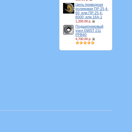
Цепь приводная
роликовая ПР-25,4-
60, или ПР-25,4-
6000, или 16A-1
1,200.00 р.
Подшипниковый
узел GWST 211
PPB40
4,700.00 р.