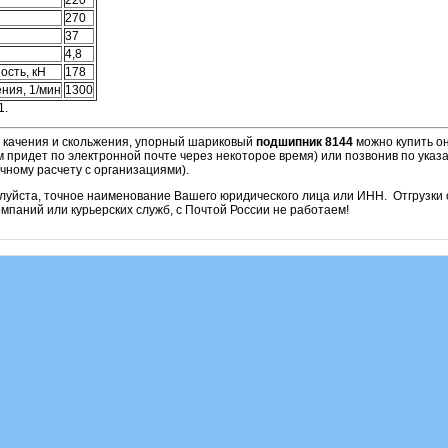
270
37
4,8
ость, кН
178
ния, 1/мин
1300
1.
и качения и скольжения, упорный шариковый
подшипник 8144
можно купить он
м придет по электронной почте через некоторое время) или позвонив по ука
чному расчету с организациями).
алуйста, точное наименование Вашего юридического лица или ИНН. Отгрузк
паний или курьерских служб, с Почтой России не работаем!