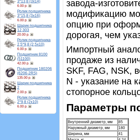
завода-изготови
3*13,8 (3х14)
6.00 р.
модификацию мо
Ролик подшипника
3*15,8 (3х16)
6.00 р.
опцию при оформ
Шарик подшипника
12,303
дорогая, чем ука
20.00 р.
Ролик подшипника
2,5*9,8 (2,5х10)
Импортный аналог
6.00 р.
Подшипник 8100
продаже из налич
(51100)
42.00 р.
SKF, FAG, NSK, 
Подшипник 180206
(6206-2RS)
135.00 р.
N - указание на к
Шарик подшипника
2
стопорное кольцо
2.00 р.
Ролик подшипника
2*9,8 (2х10)
Параметры п
6.00 р.
Внутренний диаметр, мм
85
Наружный диаметр, мм
180
Ширина, мм
41
Масса, кг
4,24