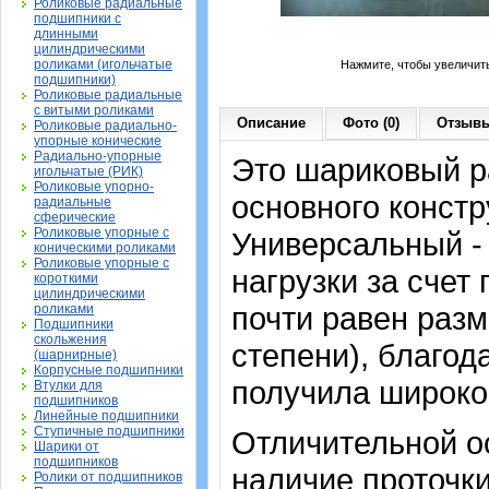
Роликовые радиальные
подшипники с
длинными
цилиндрическими
роликами (игольчатые
Нажмите, чтобы увеличит
подшипники)
Роликовые радиальные
с витыми роликами
Описание
Фото (0)
Отзывы
Роликовые радиально-
упорные конические
Радиально-упорные
Это шариковый 
игольчатые (РИК)
Роликовые упорно-
основного констр
радиальные
сферические
Роликовые упорные с
Универсальный -
коническими роликами
Роликовые упорные с
нагрузки за счет
короткими
цилиндрическими
почти равен раз
роликами
Подшипники
скольжения
степени), благод
(шарнирные)
Корпусные подшипники
получила широко
Втулки для
подшипников
Линейные подшипники
Ступичные подшипники
Отличительной о
Шарики от
подшипников
наличие проточк
Ролики от подшипников