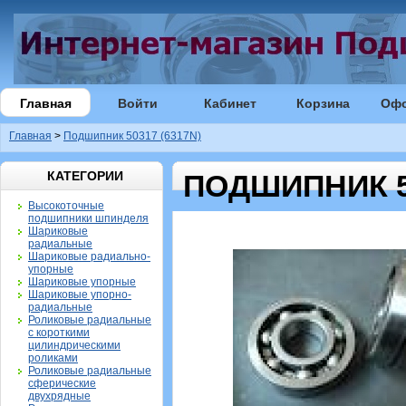
Главная
Войти
Кабинет
Корзина
Оф
Главная
>
Подшипник 50317 (6317N)
КАТЕГОРИИ
ПОДШИПНИК 50
Высокоточные
подшипники шпинделя
Шариковые
радиальные
Шариковые радиально-
упорные
Шариковые упорные
Шариковые упорно-
радиальные
Роликовые радиальные
с короткими
цилиндрическими
роликами
Роликовые радиальные
сферические
двухрядные