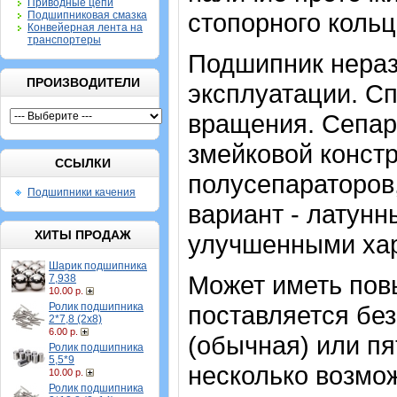
Приводные цепи
стопорного коль
Подшипниковая смазка
Конвейерная лента на
транспортеры
Подшипник нераз
ПРОИЗВОДИТЕЛИ
эксплуатации. Сп
вращения. Сепара
змейковой констр
ССЫЛКИ
полусепараторов
Подшипники качения
вариант - латун
ХИТЫ ПРОДАЖ
улучшенными хар
Шарик подшипника
Может иметь пов
7,938
10.00 р.
Ролик подшипника
поставляется без
2*7,8 (2х8)
6.00 р.
(обычная) или пя
Ролик подшипника
5,5*9
несколько возмо
10.00 р.
Ролик подшипника