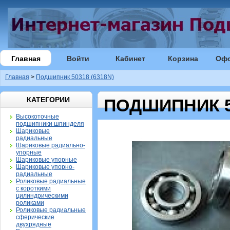
Главная
Войти
Кабинет
Корзина
Оф
Главная
>
Подшипник 50318 (6318N)
КАТЕГОРИИ
ПОДШИПНИК 50
Высокоточные
подшипники шпинделя
Шариковые
радиальные
Шариковые радиально-
упорные
Шариковые упорные
Шариковые упорно-
радиальные
Роликовые радиальные
с короткими
цилиндрическими
роликами
Роликовые радиальные
сферические
двухрядные