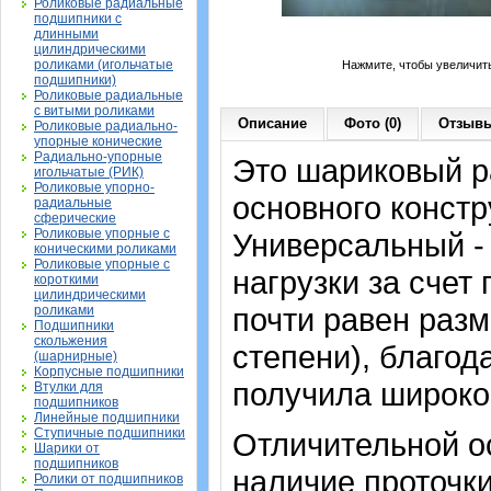
Роликовые радиальные
подшипники с
длинными
цилиндрическими
роликами (игольчатые
Нажмите, чтобы увеличит
подшипники)
Роликовые радиальные
с витыми роликами
Описание
Фото (0)
Отзывы
Роликовые радиально-
упорные конические
Радиально-упорные
Это шариковый 
игольчатые (РИК)
Роликовые упорно-
основного констр
радиальные
сферические
Роликовые упорные с
Универсальный -
коническими роликами
Роликовые упорные с
нагрузки за счет
короткими
цилиндрическими
почти равен раз
роликами
Подшипники
скольжения
степени), благод
(шарнирные)
Корпусные подшипники
получила широко
Втулки для
подшипников
Линейные подшипники
Ступичные подшипники
Отличительной о
Шарики от
подшипников
наличие проточк
Ролики от подшипников