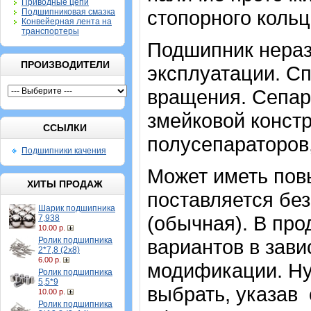
Приводные цепи
стопорного коль
Подшипниковая смазка
Конвейерная лента на
транспортеры
Подшипник нераз
ПРОИЗВОДИТЕЛИ
эксплуатации. Сп
вращения. Сепара
змейковой констр
ССЫЛКИ
полусепараторов
Подшипники качения
Может иметь пов
ХИТЫ ПРОДАЖ
поставляется без
Шарик подшипника
(обычная). В пр
7,938
10.00 р.
Ролик подшипника
вариантов в зави
2*7,8 (2х8)
6.00 р.
модификации. Н
Ролик подшипника
5,5*9
выбрать, указав
10.00 р.
Ролик подшипника