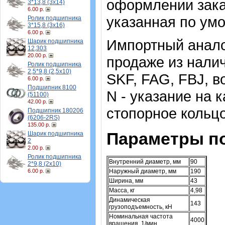
оформлении зака
3*13,8 (3х14)
6.00 р.
указанная по ум
Ролик подшипника
3*15,8 (3х16)
6.00 р.
Импортный аналог
Шарик подшипника
12,303
20.00 р.
продаже из налич
Ролик подшипника
2,5*9,8 (2,5х10)
SKF, FAG, FBJ, в
6.00 р.
Подшипник 8100
N - указание на к
(51100)
42.00 р.
стопорное кольцо
Подшипник 180206
(6206-2RS)
135.00 р.
Параметры п
Шарик подшипника
2
2.00 р.
Ролик подшипника
Внутренний диаметр, мм
90
2*9,8 (2х10)
6.00 р.
Наружный диаметр, мм
190
Ширина, мм
43
Масса, кг
4,98
Динамическая
143
грузоподъемность, кН
Номинальная частота
4000
вращения, 1/мин