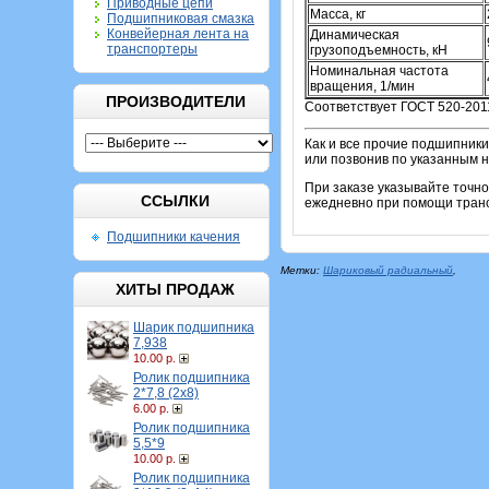
Приводные цепи
Масса, кг
Подшипниковая смазка
Конвейерная лента на
Динамическая
транспортеры
грузоподъемность, кН
Номинальная частота
вращения, 1/мин
ПРОИЗВОДИТЕЛИ
Соответствует ГОСТ 520-201
Как и все прочие подшипники
или позвонив по указанным 
При заказе указывайте точн
ССЫЛКИ
ежедневно при помощи транс
Подшипники качения
Метки:
Шариковый радиальный
,
ХИТЫ ПРОДАЖ
Шарик подшипника
7,938
10.00 р.
Ролик подшипника
2*7,8 (2х8)
6.00 р.
Ролик подшипника
5,5*9
10.00 р.
Ролик подшипника