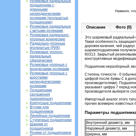
Роликовые радиальные
подшипники с
длинными
Нажмите, чт
цилиндрическими
роликами (игольчатые
подшипники)
Роликовые радиальные
Описание
Фото (0)
с витыми роликами
Роликовые радиально-
Это шариковый радиальный о
упорные конические
Такая особенность защищает
Радиально-упорные
дорожек качения, чей радиус
игольчатые (РИК)
шарикоподшипники получили 
Роликовые упорно-
60313. Закрытый резиновыми
радиальные
конструктивные модификации 
сферические
Роликовые упорные с
Подшипник неразборный, монт
коническими роликами
Роликовые упорные с
Степень точности - 0 (обычн
короткими
цифрой после буквы С в доп
цилиндрическими
производителями). Подшипни
роликами
указывает цифра 7 перед ном
Подшипники
производителя выберете соот
скольжения
(шарнирные)
Импортный аналог этого тип
Корпусные подшипники
прочих всемирно известных б
Втулки для
подшипников
Параметры подшипника
Линейные подшипники
Ступичные подшипники
Внутренний диаметр, мм
Шарики от
подшипников
Наружный диаметр, мм
Ролики от подшипников
Ширина, мм