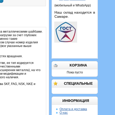
у
(мобильный и WhatsApp)
Наш склад находится в
Самаре.
па металлическими шайбами.
грузки за счет глубоких
именно такие
том случае номер изделия
 (все указанные выше
остях вращения.
тве, ее тип кодируется
КОРЗИНА
течественными
сширении металла), на что
Пока пусто
вам модификации и
ого наличия.
СПЕЦИАЛЬНЫЕ
ва SKF, FAG, NSK, NKE и
ИНФОРМАЦИЯ
Оплата и доставка
О нас