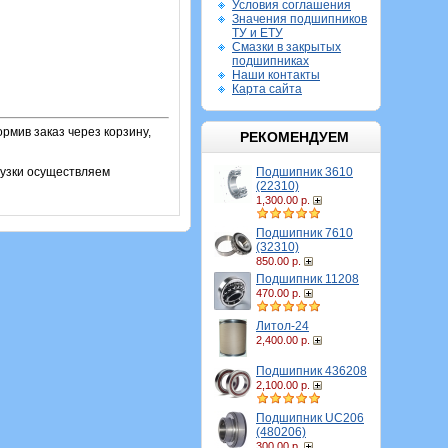
Условия соглашения
Значения подшипников
ТУ и ЕТУ
Смазки в закрытых
подшипниках
Наши контакты
Карта сайта
рмив заказ через корзину,
РЕКОМЕНДУЕМ
Подшипник 3610
рузки осуществляем
(22310)
1,300.00 р.
Подшипник 7610
(32310)
850.00 р.
Подшипник 11208
470.00 р.
Литол-24
2,400.00 р.
Подшипник 436208
2,100.00 р.
Подшипник UC206
(480206)
300.00 р.