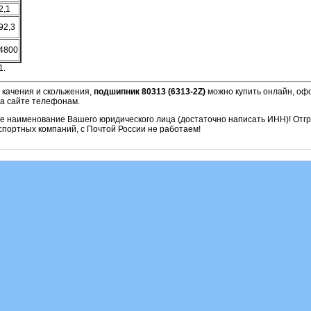
2,1
92,3
4800
1.
 качения и скольжения,
подшипник 80313 (6313-2Z)
можно купить онлайн, офо
на сайте телефонам.
ое наименование Вашего юридического лица (достаточно написать ИНН)! Отг
портных компаний, с Почтой России не работаем!