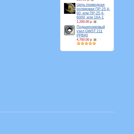
Цепь приводная
роликовая ПР-25,4-
60, или ПР-25,4-
6000, или 16A-1
1,200.00 р.
Подшипниковый
узел GWST 211
PPB40
4,700.00 р.