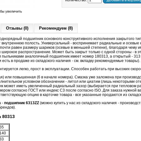
Количество:
Добавить в корзин
обы увеличить
Отзывы (0)
Рекомендуем (8)
днорядный подшипник основного конструктивного исполнения закрытого ти
 внутреннюю полость. Универсальный - воспринимает радиальные и осевые на
 почти равен размеру шариков (осевые в меньшей степени), благодаря чему 
широкое распространение. Может быть закрыт только с одной стороны - в э
 пыльниками аналогичный подшипник имеет номер 180313, а открытый - 313
есть в продаже из складского наличия - см. вкладку рекомендуемые товары).
ируется легко, прост в эксплуатации. Способен работать при высоких скор
ая) или повышенная (6 в начале номера). Смазка уже заложена при производс
олнительном условном обозначении - литол или циатим (лишь некоторыми о
к может иметь увеличенный радиальный зазор (выбирается при тепловом ра
ером согласно ГОСТ или индекс С3 после согласно ISO. Для заказа нужной 
ветствующую опцию в карточке товара - все указанные продаются из складск
а -
подшипник 6313ZZ
(можно купить у нас из складского наличия - производст
рендов).
 80313
65
140
33