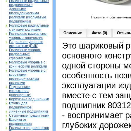
Роликовые радиальные
подшипники с
длинными
цилиндрическими
роликами (игольчатые
Нажмите, чтобы увеличит
подшипники)
Роликовые радиальные
с витыми роликами
Описание
Фото (0)
Отзывы
Роликовые радиально-
упорные конические
Радиально-упорные
Это шариковый 
игольчатые (РИК)
Роликовые упорно-
основного констр
радиальные
сферические
Роликовые упорные с
одной стороны м
коническими роликами
Роликовые упорные с
особенность поз
короткими
цилиндрическими
эксплуатации изд
роликами
Подшипники
скольжения
вместе с тем защ
(шарнирные)
Корпусные подшипники
подшипник 80312
Втулки для
подшипников
Линейные подшипники
- воспринимает р
Ступичные подшипники
Шарики от
глубоких дорожек
подшипников
Ролики от подшипников