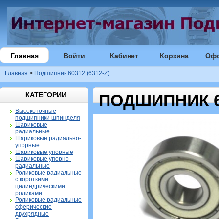
Главная
Войти
Кабинет
Корзина
Оф
Главная
>
Подшипник 60312 (6312-Z)
КАТЕГОРИИ
ПОДШИПНИК 60
Высокоточные
подшипники шпинделя
Шариковые
радиальные
Шариковые радиально-
упорные
Шариковые упорные
Шариковые упорно-
радиальные
Роликовые радиальные
с короткими
цилиндрическими
роликами
Роликовые радиальные
сферические
двухрядные