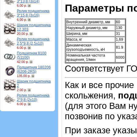
3*13,8 (3х14)
Параметры п
6.00 р.
Ролик подшипника
3*15,8 (3х16)
6.00 р.
Внутренний диаметр, мм
60
Шарик подшипника
Наружный диаметр, мм
130
12,303
Ширина, мм
31
20.00 р.
Ролик подшипника
Масса, кг
1,69
2,5*9,8 (2,5х10)
Динамическая
81.9
6.00 р.
грузоподъемность, кН
Подшипник 8100
Номинальная частота
(51100)
6000
вращения, 1/мин
42.00 р.
Соответствует ГО
Подшипник 180206
(6206-2RS)
135.00 р.
Шарик подшипника
Как и все прочие
2
2.00 р.
скольжения,
под
Ролик подшипника
2*9,8 (2х10)
(для этого Вам н
6.00 р.
позвонив по ука
При заказе указ