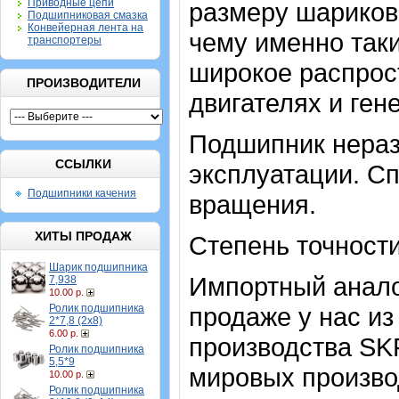
Приводные цепи
размеру шариков
Подшипниковая смазка
Конвейерная лента на
чему именно так
транспортеры
широкое распрос
ПРОИЗВОДИТЕЛИ
двигателях и ген
Подшипник нераз
ССЫЛКИ
эксплуатации. Сп
Подшипники качения
вращения.
ХИТЫ ПРОДАЖ
Степень точности
Шарик подшипника
Импортный аналог
7,938
10.00 р.
Ролик подшипника
продаже у нас из
2*7,8 (2х8)
6.00 р.
производства SK
Ролик подшипника
5,5*9
мировых произво
10.00 р.
Ролик подшипника