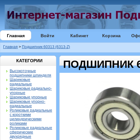
Главная
Войти
Кабинет
Корзина
Оф
Главная
>
Подшипник 60313 (6313-Z)
КАТЕГОРИИ
ПОДШИПНИК 60
Высокоточные
подшипники шпинделя
Шариковые
радиальные
Шариковые радиально-
упорные
Шариковые упорные
Шариковые упорно-
радиальные
Роликовые радиальные
с короткими
цилиндрическими
роликами
Роликовые радиальные
сферические
двухрядные