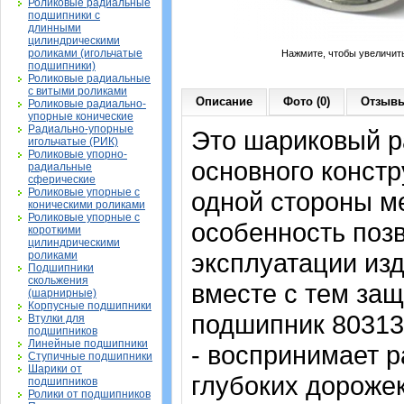
Роликовые радиальные
подшипники с
длинными
цилиндрическими
роликами (игольчатые
Нажмите, чтобы увеличит
подшипники)
Роликовые радиальные
с витыми роликами
Описание
Фото (0)
Отзывы
Роликовые радиально-
упорные конические
Радиально-упорные
Это шариковый 
игольчатые (РИК)
Роликовые упорно-
основного констр
радиальные
сферические
Роликовые упорные с
одной стороны м
коническими роликами
Роликовые упорные с
особенность поз
короткими
цилиндрическими
эксплуатации изд
роликами
Подшипники
скольжения
вместе с тем защ
(шарнирные)
Корпусные подшипники
подшипник 80313
Втулки для
подшипников
Линейные подшипники
- воспринимает р
Ступичные подшипники
Шарики от
глубоких дорожек
подшипников
Ролики от подшипников