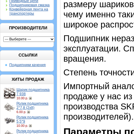
Приводные цепи
размеру шариков
Подшипниковая смазка
Конвейерная лента на
чему именно так
транспортеры
широкое распрос
ПРОИЗВОДИТЕЛИ
Подшипник нераз
эксплуатации. Сп
ССЫЛКИ
вращения.
Подшипники качения
Степень точности
ХИТЫ ПРОДАЖ
Импортный аналог
Шарик подшипника
продаже у нас из
7,938
10.00 р.
Ролик подшипника
производства SK
2*7,8 (2х8)
6.00 р.
производителей).
Ролик подшипника
5,5*9
10.00 р.
Параметры п
Ролик подшипника