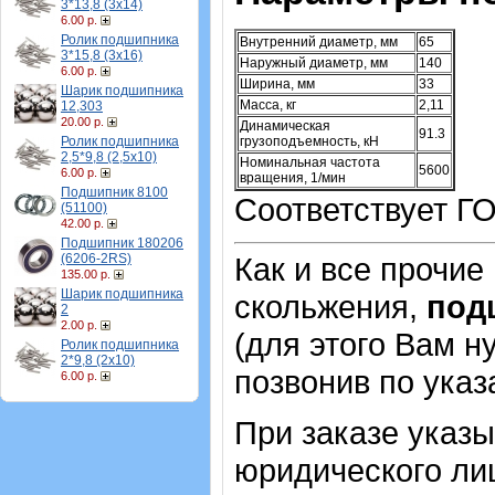
3*13,8 (3х14)
6.00 р.
Ролик подшипника
Внутренний диаметр, мм
65
3*15,8 (3х16)
Наружный диаметр, мм
140
6.00 р.
Ширина, мм
33
Шарик подшипника
Масса, кг
2,11
12,303
20.00 р.
Динамическая
91.3
Ролик подшипника
грузоподъемность, кН
2,5*9,8 (2,5х10)
Номинальная частота
5600
6.00 р.
вращения, 1/мин
Подшипник 8100
Соответствует ГО
(51100)
42.00 р.
Подшипник 180206
(6206-2RS)
Как и все прочие
135.00 р.
Шарик подшипника
скольжения,
под
2
2.00 р.
(для этого Вам н
Ролик подшипника
2*9,8 (2х10)
позвонив по ука
6.00 р.
При заказе указ
юридического лиц