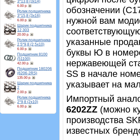
3*13,8 (3х14)
6.00 р.
обозначении (С17
Ролик подшипника
3*15,8 (3х16)
нужной вам моди
6.00 р.
Шарик подшипника
соответствующую 
12,303
20.00 р.
указанные прода
Ролик подшипника
2,5*9,8 (2,5х10)
6.00 р.
буквы Ю в номер
Подшипник 8100
(51100)
нержавеющей ста
42.00 р.
Подшипник 180206
SS в начале ном
(6206-2RS)
135.00 р.
указывает на ма
Шарик подшипника
2
2.00 р.
Импортный аналог
Ролик подшипника
2*9,8 (2х10)
6202ZZ
(можно ку
6.00 р.
производства SK
известных брендо