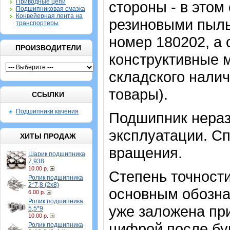
Приводные цепи
стороны - в этом
Подшипниковая смазка
Конвейерная лента на
резиновыми пыль
транспортеры
номер 180202, а 
ПРОИЗВОДИТЕЛИ
конструктивные 
складского налич
товары).
ССЫЛКИ
Подшипники качения
Подшипник нераз
эксплуатации. Сп
ХИТЫ ПРОДАЖ
вращения.
Шарик подшипника
7,938
10.00 р.
Степень точности
Ролик подшипника
2*7,8 (2х8)
основным обозна
6.00 р.
Ролик подшипника
уже заложена при
5,5*9
10.00 р.
цифрой после бу
Ролик подшипника