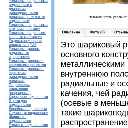
Роликовые радиальные
подшипники с
длинными
цилиндрическими
роликами (игольчатые
Нажмите, чтобы увеличит
подшипники)
Роликовые радиальные
с витыми роликами
Описание
Фото (0)
Отзывы
Роликовые радиально-
упорные конические
Радиально-упорные
Это шариковый 
игольчатые (РИК)
Роликовые упорно-
основного констр
радиальные
сферические
Роликовые упорные с
металлическими 
коническими роликами
Роликовые упорные с
внутреннюю поло
короткими
цилиндрическими
радиальные и осе
роликами
Подшипники
скольжения
качения, чей рад
(шарнирные)
Корпусные подшипники
(осевые в меньш
Втулки для
подшипников
Линейные подшипники
такие шарикопод
Ступичные подшипники
Шарики от
распространение.
подшипников
Ролики от подшипников