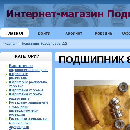
Главная
Войти
Кабинет
Корзина
Оф
Главная
>
Подшипник 80202 (6202-ZZ)
КАТЕГОРИИ
ПОДШИПНИК 80
Высокоточные
подшипники шпинделя
Шариковые
радиальные
Шариковые радиально-
упорные
Шариковые упорные
Шариковые упорно-
радиальные
Роликовые радиальные
с короткими
цилиндрическими
роликами
Роликовые радиальные
сферические
двухрядные