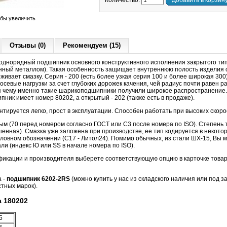
Количество:
Добавить в корзин
обы увеличить
Отзывы (0)
Рекомендуем (15)
днорядный подшипник основного конструктивного исполнения закрытого т
нный металлом). Такая особенность защищает внутреннюю полость изделия о
живает смазку. Серия - 200 (есть более узкая серия 100 и более широкая 300
севые нагрузки за счет глубоких дорожек качения, чей радиус почти равен р
я чему именно такие шарикоподшипники получили широкое распространение
ик имеет номер 80202, а открытый - 202 (также есть в продаже).
тируется легко, прост в эксплуатации. Способен работать при высоких скор
м (70 перед номером согласно ГОСТ или C3 после номера по ISO). Степень то
шенная). Смазка уже заложена при производстве, ее тип кодируется в некот
ловном обозначении (С17 - Литол24). Помимо обычных, из стали ШХ-15, Вы м
и (индекс Ю или SS в начале номера по ISO).
фикации и производителя выберете соответствующую опцию в карточке товар
а -
подшипник 6202-2RS
(можно купить у нас из складского наличия или под за
тных марок).
 180202
5