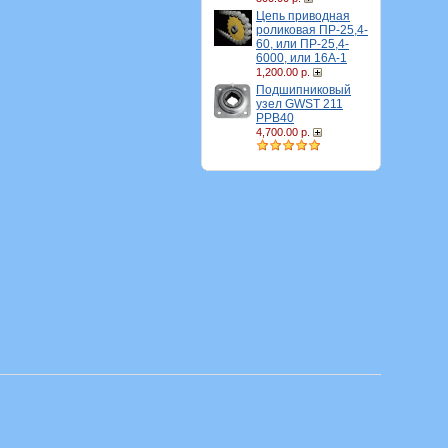
Цепь приводная
роликовая ПР-25,4-
60, или ПР-25,4-
6000, или 16A-1
1,200.00 р.
Подшипниковый
узел GWST 211
PPB40
4,700.00 р.