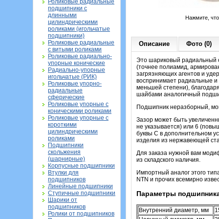
Роликовые радиальные
подшипники с
длинными
Нажмите, чт
цилиндрическими
роликами (игольчатые
подшипники)
Роликовые радиальные
Описание
Фото (0)
с витыми роликами
Роликовые радиально-
Это шариковый радиальный о
упорные конические
(точнее полиамид, армирова
Радиально-упорные
загрязняющих агентов и удер
игольчатые (РИК)
воспринимает радиальные и о
Роликовые упорно-
меньшей степени), благодар
радиальные
шайбами аналогичный подшипн
сферические
Роликовые упорные с
Подшипник неразборный, мон
коническими роликами
Роликовые упорные с
Зазор может быть увеличенны
короткими
не указывается) или 6 (повы
цилиндрическими
буквы С в дополнительном ус
роликами
изделия из нержавеющей стал
Подшипники
скольжения
Для заказа нужной вам моди
(шарнирные)
из складского наличия.
Корпусные подшипники
Втулки для
Импортный аналог этого тип
подшипников
NTN и прочих всемирно извес
Линейные подшипники
Ступичные подшипники
Параметры подшипника
Шарики от
подшипников
Внутренний диаметр, мм
1
Ролики от подшипников