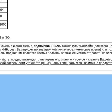
5
1
,04
,8
3000
 и ISO.
 качения и скольжения,
подшипник 180202
можно купить онлайн (для этого 
ь ИНН, счет Вам придет по электронной почте через некоторое время) или по
если подшипник является частью большой заявки, ее можно отправить на эле
алуйста, предпочитаемую транспортную компанию и точное название Вашей 
овой потребности уточняйте цены у наших специалистов - возможно предоста