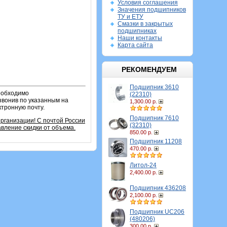
Условия соглашения
Значения подшипников
ТУ и ЕТУ
Смазки в закрытых
подшипниках
Наши контакты
Карта сайта
РЕКОМЕНДУЕМ
Подшипник 3610
необходимо
(22310)
звонив по указанным на
1,300.00 р.
ктронную почту.
Подшипник 7610
организации!
С почтой России
(32310)
вление скидки от объема.
850.00 р.
Подшипник 11208
470.00 р.
Литол-24
2,400.00 р.
Подшипник 436208
2,100.00 р.
Подшипник UC206
(480206)
300.00 р.