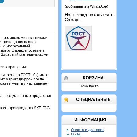
у
(мобильный и WhatsApp)
Наш склад находится в
Самаре.
ипа резиновыми пыльниками
т попадания влаги и
). Универсальный -
азмеру шариков (осевые в
. Закрытый металлическими
остях вращения.
чности по ГОСТ - 0 (никак
КОРЗИНА
орых марках цифрой после
ожете купить у нас данные
Пока пусто
а - все указанные продаются
СПЕЦИАЛЬНЫЕ
каз - производства SKF, FAG,
ИНФОРМАЦИЯ
Оплата и доставка
О нас