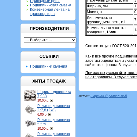
Наружный диаметр, мм
3
Приводные цепи
Подшипниковая смазка
Ширина, мм
1
Конвейерная лента на
Масса, кг
0
транспортеры
Динамическая
7
грузоподъемность, кН
Номинальная частота
ПРОИЗВОДИТЕЛИ
1
вращения, 1/мин
Соответствует ГОСТ 520-2011
ССЫЛКИ
Как и все прочие подшипники
зарегистрироваться и указат
сайте телефонам. В случае, 
Подшипники качения
При заказе указывайте, пож
не отправляем. В случае опт
ХИТЫ ПРОДАЖ
Шарик подшипника
7,938
Метки:
Шариковый радиальный
,
10.00 р.
Ролик подшипника
2*7,8 (2х8)
6.00 р.
Ролик подшипника
5,5*9
10.00 р.
Ролик подшипника