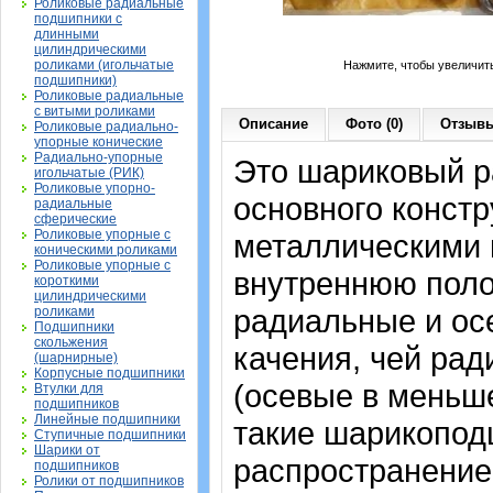
Роликовые радиальные
подшипники с
длинными
цилиндрическими
роликами (игольчатые
Нажмите, чтобы увеличит
подшипники)
Роликовые радиальные
с витыми роликами
Описание
Фото (0)
Отзывы
Роликовые радиально-
упорные конические
Радиально-упорные
Это шариковый 
игольчатые (РИК)
Роликовые упорно-
основного констр
радиальные
сферические
Роликовые упорные с
металлическими 
коническими роликами
Роликовые упорные с
внутреннюю поло
короткими
цилиндрическими
радиальные и осе
роликами
Подшипники
скольжения
качения, чей рад
(шарнирные)
Корпусные подшипники
(осевые в меньш
Втулки для
подшипников
Линейные подшипники
такие шарикопод
Ступичные подшипники
Шарики от
распространение.
подшипников
Ролики от подшипников