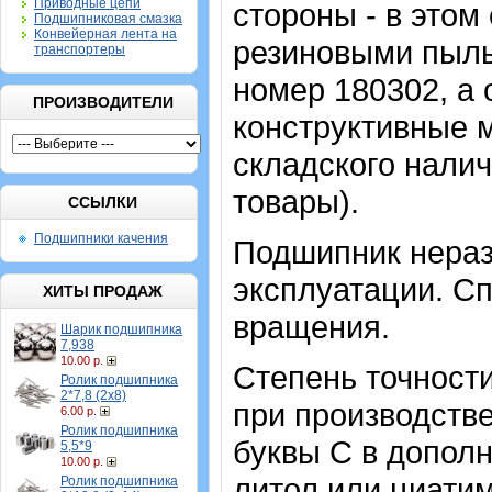
Приводные цепи
стороны - в этом
Подшипниковая смазка
Конвейерная лента на
резиновыми пыль
транспортеры
номер 180302, а 
ПРОИЗВОДИТЕЛИ
конструктивные 
складского налич
товары).
ССЫЛКИ
Подшипники качения
Подшипник нераз
эксплуатации. Сп
ХИТЫ ПРОДАЖ
вращения.
Шарик подшипника
7,938
10.00 р.
Степень точности
Ролик подшипника
2*7,8 (2х8)
при производстве
6.00 р.
Ролик подшипника
буквы С в допол
5,5*9
10.00 р.
литол или циати
Ролик подшипника