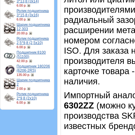
3*13,8 (3х14)
6.00 р.
производителями
Ролик подшипника
3*15,8 (3х16)
радиальный зазо
6.00 р.
Шарик подшипника
расширении мета
12,303
20.00 р.
номером согласн
Ролик подшипника
2,5*9,8 (2,5х10)
6.00 р.
ISO. Для заказа
Подшипник 8100
(51100)
производителя в
42.00 р.
Подшипник 180206
карточке товара 
(6206-2RS)
135.00 р.
наличия.
Шарик подшипника
2
2.00 р.
Импортный аналог
Ролик подшипника
2*9,8 (2х10)
6302ZZ
(можно ку
6.00 р.
производства SK
известных брендо