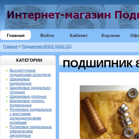
Главная
Войти
Кабинет
Корзина
Оф
Главная
>
Подшипник 80302 (6302-ZZ)
КАТЕГОРИИ
ПОДШИПНИК 80
Высокоточные
подшипники шпинделя
Шариковые
радиальные
Шариковые радиально-
упорные
Шариковые упорные
Шариковые упорно-
радиальные
Роликовые радиальные
с короткими
цилиндрическими
роликами
Роликовые радиальные
сферические
двухрядные