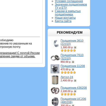
Условия соглашения
Значения подшипников
ТУ и ЕТУ
Смазки в закрытых
подшипниках
Наши контакты
Карта сайта
РЕКОМЕНДУЕМ
необходимо
Подшипник 3610
звонив по указанным на
(22310)
ктронную почту.
1,300.00 р.
организации!
С почтой России
Подшипник 7610
вление скидки от объема.
(32310)
850.00 р.
Подшипник 11208
470.00 р.
Литол-24
2,400.00 р.
Подшипник 436208
2,100.00 р.
Подшипник UC206
(480206)
300.00 р.