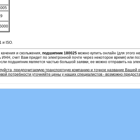
,005
,9
6000
 и ISO.
 качения и скольжения,
подшипник 180025
можно купить онлайн (для этого 
ь ИНН, счет Вам придет по электронной почте через некоторое время) или по
если подшипник является частью большой заявки, ее можно отправить на эле
алуйста, предпочитаемую транспортную компанию и точное название Вашей 
овой потребности уточняйте цены у наших специалистов - возможно предоста