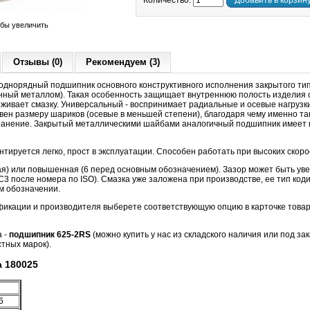
Количество:
Добавить в корзин
обы увеличить
Отзывы (0)
Рекомендуем (3)
днорядный подшипник основного конструктивного исполнения закрытого т
нный металлом). Такая особенность защищает внутреннюю полость изделия о
живает смазку. Универсальный - воспринимает радиальные и осевые нагрузки
авен размеру шариков (осевые в меньшей степени), благодаря чему именно 
анение. Закрытый металлическими шайбами аналогичный подшипник имеет н
тируется легко, прост в эксплуатации. Способен работать при высоких скор
ная) или повышенная (6 перед основным обозначением). Зазор может быть ув
3 после номера по ISO). Смазка уже заложена при производстве, ее тип код
м обозначении.
фикации и производителя выберете соответствующую опцию в карточке товар
а -
подшипник 625-2RS
(можно купить у нас из складского наличия или под зак
тных марок).
 180025
6