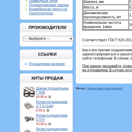
Приводные цепи
Ширина, мм
5
Подшипниковая смазка
Масса, кг
0
Конвейерная лента на
Динамическая
транспортеры
1
грузоподъемность, кН
Номинальная частота
3
вращения, 1/мин
ПРОИЗВОДИТЕЛИ
Соответствует ГОСТ 520-2011
Как и все прочие подшипники
ССЫЛКИ
зарегистрироваться и указат
сайте телефонам. В случае, 
Подшипники качения
При заказе указывайте, пож
не отправляем. В случае опт
ХИТЫ ПРОДАЖ
Шарик подшипника
Метки:
Шариковый радиальный
,
7,938
10.00 р.
Ролик подшипника
2*7,8 (2х8)
6.00 р.
Ролик подшипника
5,5*9
10.00 р.
Ролик подшипника