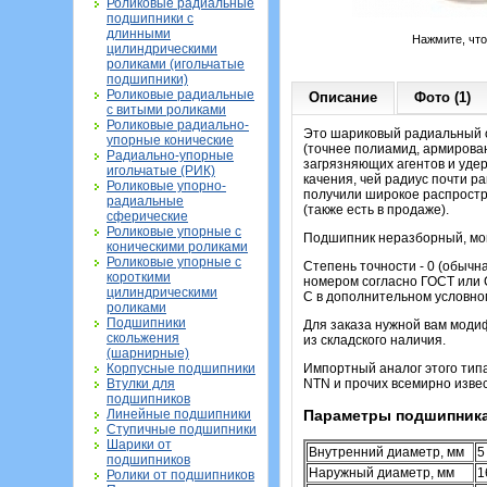
Роликовые радиальные
подшипники с
длинными
Нажмите, чт
цилиндрическими
роликами (игольчатые
подшипники)
Роликовые радиальные
Описание
Фото (1)
с витыми роликами
Роликовые радиально-
Это шариковый радиальный о
упорные конические
(точнее полиамид, армирова
Радиально-упорные
загрязняющих агентов и удер
игольчатые (РИК)
качения, чей радиус почти р
Роликовые упорно-
получили широкое распростр
радиальные
(также есть в продаже).
сферические
Роликовые упорные с
Подшипник неразборный, мон
коническими роликами
Роликовые упорные с
Степень точности - 0 (обыч
короткими
номером согласно ГОСТ или C
цилиндрическими
С в дополнительном условно
роликами
Подшипники
Для заказа нужной вам моди
скольжения
из складского наличия.
(шарнирные)
Корпусные подшипники
Импортный аналог этого тип
Втулки для
NTN и прочих всемирно извес
подшипников
Линейные подшипники
Параметры подшипника
Ступичные подшипники
Шарики от
Внутренний диаметр, мм
5
подшипников
Наружный диаметр, мм
1
Ролики от подшипников