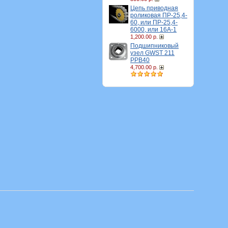
Цепь приводная
роликовая ПР-25,4-
60, или ПР-25,4-
6000, или 16A-1
1,200.00 р.
Подшипниковый
узел GWST 211
PPB40
4,700.00 р.