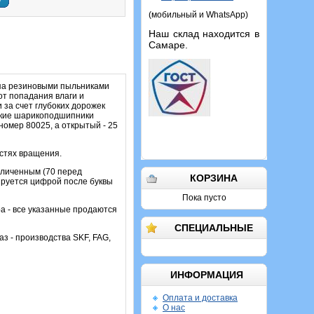
у
(мобильный и WhatsApp)
Наш склад находится в
Самаре.
ипа резиновыми пыльниками
т попадания влаги и
 за счет глубоких дорожек
такие шарикоподшипники
омер 80025, а открытый - 25
остях вращения.
еличенным (70 перед
КОРЗИНА
ируется цифрой после буквы
Пока пусто
а - все указанные продаются
СПЕЦИАЛЬНЫЕ
аз - производства SKF, FAG,
ИНФОРМАЦИЯ
Оплата и доставка
О нас