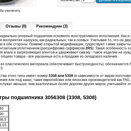
Количество:
Добавить в корзин
обы увеличить
Отзывы (0)
Рекомендуем (3)
адиально-упорный подшипник основного конструктивного исполнения. Как и
 восприятия нагрузок, как радиальных, так и осевых. Учитывая то, что он дв
ки в обе стороны. Помимо открытой модификации, существуют также закрыт
контактным уплотнением (расшифровка суффиксом
2RS
). Такая особенность
я влаги и загрязняющих агентов и удерживает смазку - такое изделие не нуж
опциях товара - все указанные есть в продаже из складского наличия.
з пластического материала (обеспечивает быстроходность), обозначается б
15.
ства этого типа имеет номер
3308
или
5308
(в зависимости от марки изготови
чия или под заказ, таких европейских или японских производителей как FAG
ослужат меньше, чем аналогичные более дорогие других марок, учитывайте эт
ры подшипника 3056308 (3308, 5308)
40
90
36,5
1,03