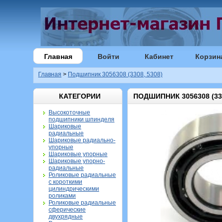
Главная
Войти
Кабинет
Корзин
Главная
>
Подшипник 3056308 (3308, 5308)
КАТЕГОРИИ
ПОДШИПНИК 3056308 (330
Высокоточные
подшипники шпинделя
Шариковые
радиальные
Шариковые радиально-
упорные
Шариковые упорные
Шариковые упорно-
радиальные
Роликовые радиальные
с короткими
цилиндрическими
роликами
Роликовые радиальные
сферические
двухрядные