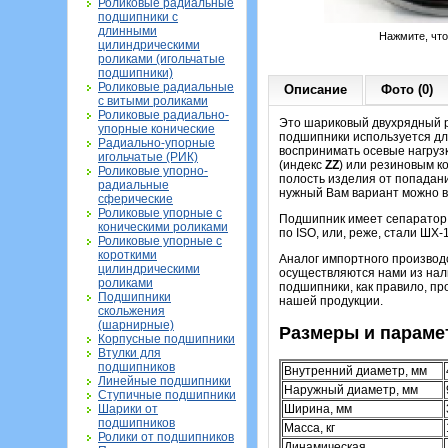
Роликовые радиальные
подшипники с
длинными
Нажмите, чт
цилиндрическими
роликами (игольчатые
подшипники)
Роликовые радиальные
Описание
Фото (0)
с витыми роликами
Роликовые радиально-
Это шариковый двухрядный р
упорные конические
подшипники используется для
Радиально-упорные
воспринимать осевые нагруз
игольчатые (РИК)
(индекс
ZZ
) или резиновым 
Роликовые упорно-
полость изделия от попадани
радиальные
нужный Вам вариант можно в 
сферические
Роликовые упорные с
Подшипник имеет сепаратор и
коническими роликами
по ISO, или, реже, стали ШХ-
Роликовые упорные с
короткими
Аналог импортного производ
цилиндрическими
осуществляются нами из нали
роликами
подшипники, как правило, пр
Подшипники
нашей продукции.
скольжения
(шарнирные)
Размеры и парамет
Корпусные подшипники
Втулки для
подшипников
Внутренний диаметр, мм
Линейные подшипники
Наружный диаметр, мм
Ступичные подшипники
Ширина, мм
Шарики от
подшипников
Масса, кг
Ролики от подшипников
Динамическая