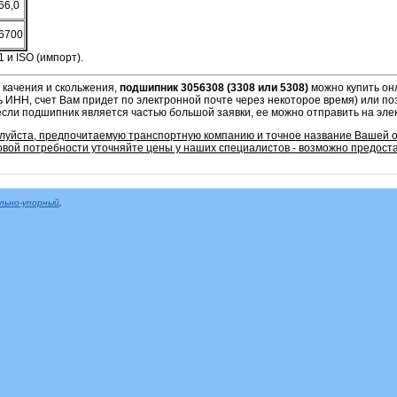
66,0
6700
 и ISO (импорт).
 качения и скольжения,
подшипник 3056308 (3308 или 5308)
можно купить он
ь ИНН, счет Вам придет по электронной почте через некоторое время) или по
если подшипник является частью большой заявки, ее можно отправить на эле
алуйста, предпочитаемую транспортную компанию и точное название Вашей 
овой потребности уточняйте цены у наших специалистов - возможно предоста
льно-упорный
,