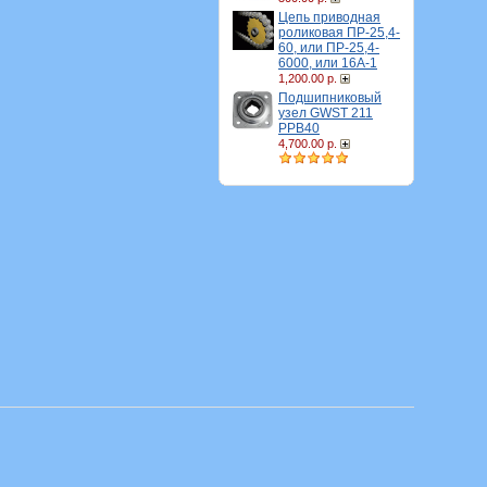
Цепь приводная
роликовая ПР-25,4-
60, или ПР-25,4-
6000, или 16A-1
1,200.00 р.
Подшипниковый
узел GWST 211
PPB40
4,700.00 р.