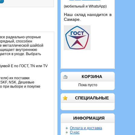
у
(мобильный и WhatsApp)
Наш склад находится в
Самаре.
 все радиально-упорные
ухрядный, способен
ые металлической шайбой
 защищает внутреннюю
дается в уходе. Выбрать
уквой Е по ГОСТ, TN или TV
КОРЗИНА
теля) их поставки
, SKF, NSK. Дешевые
Пока пусто
о при выборе и покупке
СПЕЦИАЛЬНЫЕ
ИНФОРМАЦИЯ
Оплата и доставка
О нас