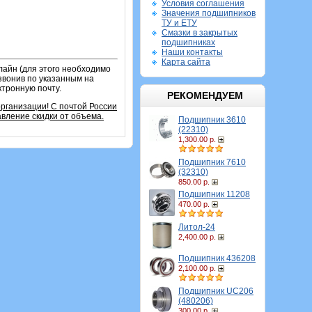
Условия соглашения
Значения подшипников
ТУ и ЕТУ
Смазки в закрытых
подшипниках
Наши контакты
Карта сайта
лайн (для этого необходимо
звонив по указанным на
ктронную почту.
РЕКОМЕНДУЕМ
организации!
С почтой России
вление скидки от объема.
Подшипник 3610
(22310)
1,300.00 р.
Подшипник 7610
(32310)
850.00 р.
Подшипник 11208
470.00 р.
Литол-24
2,400.00 р.
Подшипник 436208
2,100.00 р.
Подшипник UC206
(480206)
300.00 р.