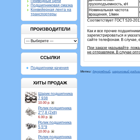
Приводные цепи
грузоподъемность, кН
Подшипниковая смазка
Конвейерная лента на
Номинальная частота
транспортеры
вращения, 1/мин
Соответствует ГОСТ 520-2011
ПРОИЗВОДИТЕЛИ
Как и все прочие подшипники
зарегистрироваться и указат
сайте телефонам. В случае, 
При заказе указывайте, пож
не отправляем. В случае опт
ССЫЛКИ
Подшипники качения
Метки:
двухрядный
,
шариковый радиа
ХИТЫ ПРОДАЖ
Шарик подшипника
7,938
10.00 р.
Ролик подшипника
2*7,8 (2х8)
6.00 р.
Ролик подшипника
5,5*9
10.00 р.
Ролик подшипника