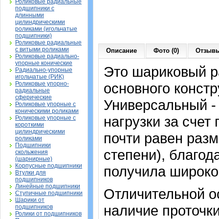
Роликовые радиальные
подшипники с
длинными
цилиндрическими
роликами (игольчатые
подшипники)
Роликовые радиальные
с витыми роликами
Описание
Фото (0)
Отзывы
Роликовые радиально-
упорные конические
Это шариковый 
Радиально-упорные
игольчатые (РИК)
Роликовые упорно-
основного констр
радиальные
сферические
Универсальный -
Роликовые упорные с
коническими роликами
нагрузки за счет
Роликовые упорные с
короткими
цилиндрическими
почти равен раз
роликами
Подшипники
степени), благод
скольжения
(шарнирные)
Корпусные подшипники
получила широко
Втулки для
подшипников
Линейные подшипники
Отличительной о
Ступичные подшипники
Шарики от
наличие проточк
подшипников
Ролики от подшипников