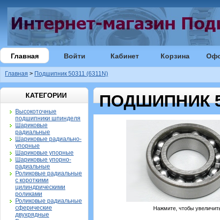
Главная
Войти
Кабинет
Корзина
Оф
Главная
>
Подшипник 50311 (6311N)
КАТЕГОРИИ
ПОДШИПНИК 50
Высокоточные
подшипники шпинделя
Шариковые
радиальные
Шариковые радиально-
упорные
Шариковые упорные
Шариковые упорно-
радиальные
Роликовые радиальные
с короткими
цилиндрическими
роликами
Роликовые радиальные
сферические
Нажмите, чтобы увеличит
двухрядные