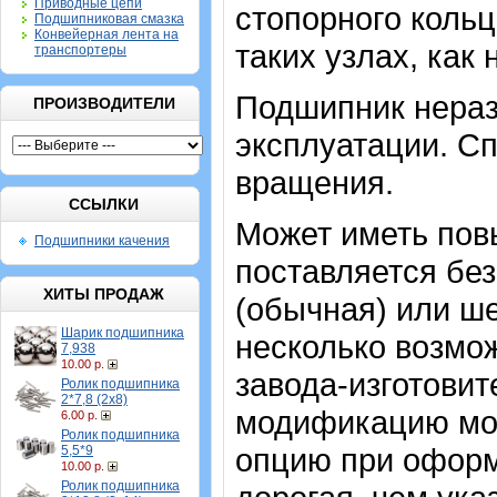
Приводные цепи
стопорного кольц
Подшипниковая смазка
Конвейерная лента на
таких узлах, как
транспортеры
Подшипник нераз
ПРОИЗВОДИТЕЛИ
эксплуатации. Сп
вращения.
ССЫЛКИ
Может иметь пов
Подшипники качения
поставляется без
ХИТЫ ПРОДАЖ
(обычная) или ш
Шарик подшипника
несколько возмо
7,938
10.00 р.
завода-изготови
Ролик подшипника
2*7,8 (2х8)
модификацию мо
6.00 р.
Ролик подшипника
опцию при оформ
5,5*9
10.00 р.
Ролик подшипника