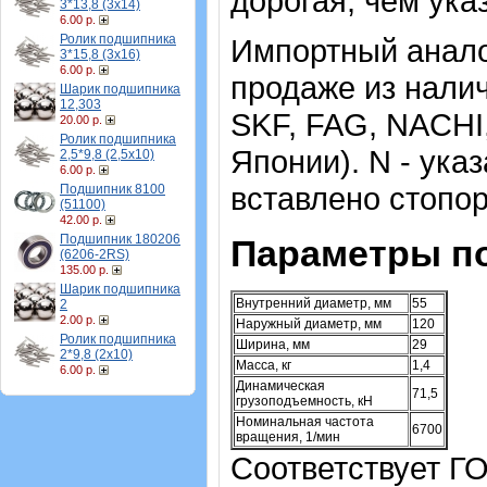
дорогая, чем ука
3*13,8 (3х14)
6.00 р.
Ролик подшипника
Импортный аналог
3*15,8 (3х16)
6.00 р.
продаже из налич
Шарик подшипника
12,303
SKF, FAG, NACHI
20.00 р.
Ролик подшипника
Японии). N - указ
2,5*9,8 (2,5х10)
6.00 р.
вставлено стопор
Подшипник 8100
(51100)
42.00 р.
Подшипник 180206
Параметры п
(6206-2RS)
135.00 р.
Шарик подшипника
Внутренний диаметр, мм
55
2
2.00 р.
Наружный диаметр, мм
120
Ролик подшипника
Ширина, мм
29
2*9,8 (2х10)
Масса, кг
1,4
6.00 р.
Динамическая
71,5
грузоподъемность, кН
Номинальная частота
6700
вращения, 1/мин
Соответствует Г