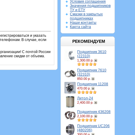
Условия соглашения
Значения подшипников
ТУ и ЕТУ
Смазки в закрытых
подшипниках
Наши контакты
Карта сайта
егистрироваться и указать
телефонам. В случае, если
РЕКОМЕНДУЕМ
Подшипник 3610
рганизации! С почтой России
(22310)
вление скидки от объема.
1,300.00 р.
Подшипник 7610
(32310)
850.00 р.
Подшипник 11208
470.00 р.
Литол-24
2,400.00 р.
Подшипник 436208
2,100.00 р.
Подшипник UC206
(480206)
300.00 р.