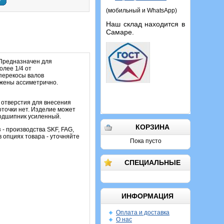
у
(мобильный и WhatsApp)
Наш склад находится в
Самаре.
 Предназначен для
олее 1/4 от
перекосы валов
ожены ассиметрично.
 отверстия для внесения
оточки нет. Изделие может
подшипник усиленный.
КОРЗИНА
 - производства SKF, FAG,
 опциях товара - уточняйте
Пока пусто
СПЕЦИАЛЬНЫЕ
ИНФОРМАЦИЯ
Оплата и доставка
О нас