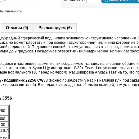
Количество:
Добавить в корзин
обы увеличить
Отзывы (0)
Рекомендуем (6)
вухрядный сферический подшипник основного конструктивного исполнения.
зки, но может работать и под осевой (двухсторонней), величина которой не б
ной радиальной. Подшипник способен самоустанавливаться и выдерживать 
льца до 2 градусов. Посадочное отверстие - цилиндрическое. Ролики распол
ющиеся в настоящее время, почти всегда имеют канавку на внешней обойме и
ере это отражает буква Н (у импортных - W33). Если Н не указано - значит пр
ьше нормального (30 перед номером). Расшифровка А указывает на то, что 
а -
подшипник 22256 CW33
(можно приобрести у нас из наличия или под заказ
х производителей). В продаже со склада есть больше позиций, чем указано в
.
 3556
280
500
130
116.7
2100