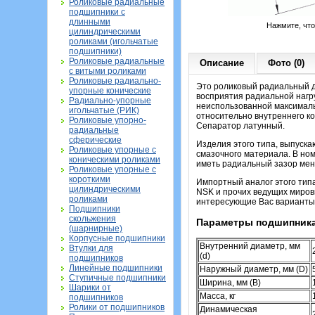
Роликовые радиальные
подшипники с
длинными
Нажмите, чт
цилиндрическими
роликами (игольчатые
подшипники)
Роликовые радиальные
Описание
Фото (0)
с витыми роликами
Роликовые радиально-
Это роликовый радиальный д
упорные конические
восприятия радиальной нагру
Радиально-упорные
неиспользованной максималь
игольчатые (РИК)
относительно внутреннего ко
Роликовые упорно-
Сепаратор латунный.
радиальные
сферические
Изделия этого типа, выпуска
Роликовые упорные с
смазочного материала. В ном
коническими роликами
иметь радиальный зазор мен
Роликовые упорные с
короткими
Импортный аналог этого тип
цилиндрическими
NSK и прочих ведущих мировы
роликами
интересующие Вас варианты
Подшипники
скольжения
Параметры подшипника
(шарнирные)
Корпусные подшипники
Внутренний диаметр, мм
Втулки для
(d)
подшипников
Линейные подшипники
Наружный диаметр, мм (D)
Ступичные подшипники
Ширина, мм (B)
Шарики от
Масса, кг
подшипников
Ролики от подшипников
Динамическая