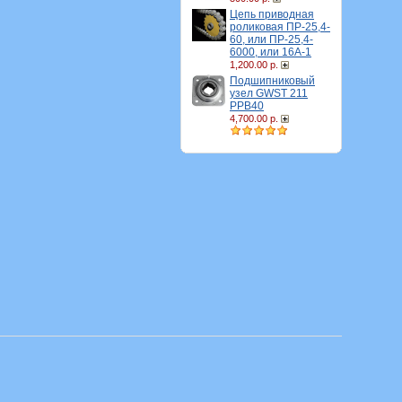
Цепь приводная
роликовая ПР-25,4-
60, или ПР-25,4-
6000, или 16A-1
1,200.00 р.
Подшипниковый
узел GWST 211
PPB40
4,700.00 р.