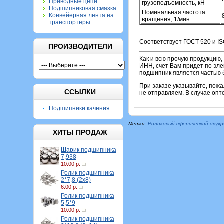
Приводные цепи
грузоподъемность, кН
Подшипниковая смазка
Номинальная частота
Конвейерная лента на
вращения, 1/мин
транспортеры
Соответствует ГОСТ 520 и IS
ПРОИЗВОДИТЕЛИ
Как и всю прочую продукцию,
ИНН, счет Вам придет по эле
подшипник является частью б
При заказе указывайте, пож
ССЫЛКИ
не отправляем. В случае опт
Подшипники качения
Метки:
Роликовый сферический двух
ХИТЫ ПРОДАЖ
Шарик подшипника
7,938
10.00 р.
Ролик подшипника
2*7,8 (2х8)
6.00 р.
Ролик подшипника
5,5*9
10.00 р.
Ролик подшипника