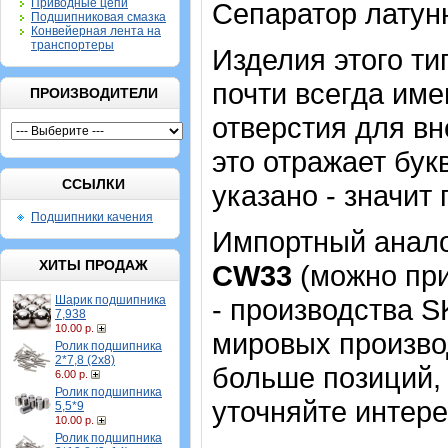
Приводные цепи
Сепаратор латун
Подшипниковая смазка
Конвейерная лента на
транспортеры
Изделия этого т
почти всегда име
ПРОИЗВОДИТЕЛИ
отверстия для в
это отражает бук
ССЫЛКИ
указано - значит 
Подшипники качения
Импортный аналог
ХИТЫ ПРОДАЖ
CW33
(можно при
Шарик подшипника
- производства S
7,938
10.00 р.
мировых производ
Ролик подшипника
2*7,8 (2х8)
больше позиций, 
6.00 р.
Ролик подшипника
уточняйте интер
5,5*9
10.00 р.
Ролик подшипника