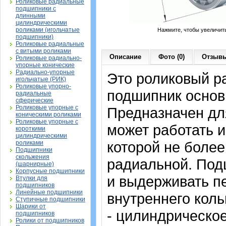
Роликовые радиальные
подшипники с
длинными
цилиндрическими
роликами (игольчатые
Нажмите, чтобы увеличит
подшипники)
Роликовые радиальные
с витыми роликами
Описание
Фото (0)
Отзывы
Роликовые радиально-
упорные конические
Радиально-упорные
Это роликовый р
игольчатые (РИК)
Роликовые упорно-
подшипник основ
радиальные
сферические
Роликовые упорные с
Предназначен дл
коническими роликами
Роликовые упорные с
может работать и
короткими
цилиндрическими
которой не более
роликами
Подшипники
скольжения
радиальной. Под
(шарнирные)
Корпусные подшипники
и выдерживать п
Втулки для
подшипников
Линейные подшипники
внутреннего коль
Ступичные подшипники
Шарики от
- цилиндрическо
подшипников
Ролики от подшипников