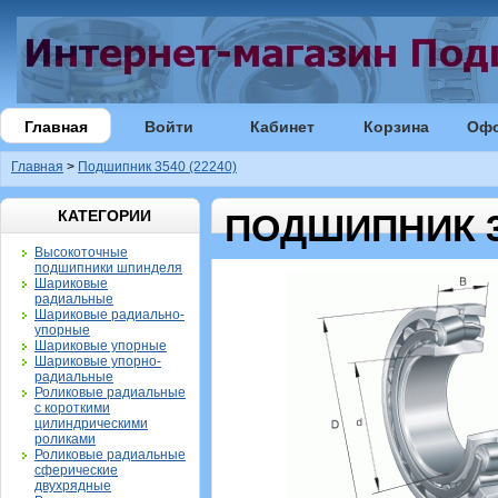
Главная
Войти
Кабинет
Корзина
Оф
Главная
>
Подшипник 3540 (22240)
КАТЕГОРИИ
ПОДШИПНИК 35
Высокоточные
подшипники шпинделя
Шариковые
радиальные
Шариковые радиально-
упорные
Шариковые упорные
Шариковые упорно-
радиальные
Роликовые радиальные
с короткими
цилиндрическими
роликами
Роликовые радиальные
сферические
двухрядные