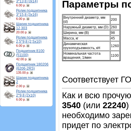
Параметры п
3*13,8 (3х14)
6.00 р.
Ролик подшипника
3*15,8 (3х16)
Внутренний диаметр, мм
6.00 р.
200
(d)
Шарик подшипника
Наружный диаметр, мм (D)
260
12,303
20.00 р.
Ширина, мм (B)
98
Ролик подшипника
Масса, кг
45
2,5*9,8 (2,5х10)
Динамическая
6.00 р.
1260
грузоподъемность, кН
Подшипник 8100
Номинальная частота
(51100)
1100
вращения, 1/мин
42.00 р.
Подшипник 180206
(6206-2RS)
135.00 р.
Соответствует ГО
Шарик подшипника
2
2.00 р.
Ролик подшипника
Как и всю прочу
2*9,8 (2х10)
6.00 р.
3540
(или
22240
)
необходимо зарег
придет по электр