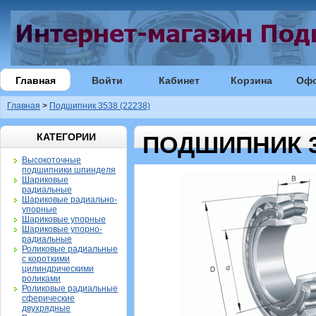
Главная
Войти
Кабинет
Корзина
Оф
Главная
>
Подшипник 3538 (22238)
КАТЕГОРИИ
ПОДШИПНИК 35
Высокоточные
подшипники шпинделя
Шариковые
радиальные
Шариковые радиально-
упорные
Шариковые упорные
Шариковые упорно-
радиальные
Роликовые радиальные
с короткими
цилиндрическими
роликами
Роликовые радиальные
сферические
двухрядные