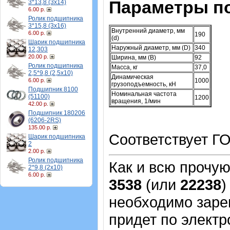
Параметры п
3*13,8 (3х14)
6.00 р.
Ролик подшипника
3*15,8 (3х16)
Внутренний диаметр, мм
6.00 р.
190
(d)
Шарик подшипника
Наружный диаметр, мм (D)
340
12,303
20.00 р.
Ширина, мм (B)
92
Ролик подшипника
Масса, кг
37,0
2,5*9,8 (2,5х10)
Динамическая
6.00 р.
1000
грузоподъемность, кН
Подшипник 8100
Номинальная частота
(51100)
1200
вращения, 1/мин
42.00 р.
Подшипник 180206
(6206-2RS)
135.00 р.
Соответствует ГО
Шарик подшипника
2
2.00 р.
Ролик подшипника
Как и всю прочу
2*9,8 (2х10)
6.00 р.
3538
(или
22238
)
необходимо зарег
придет по электр