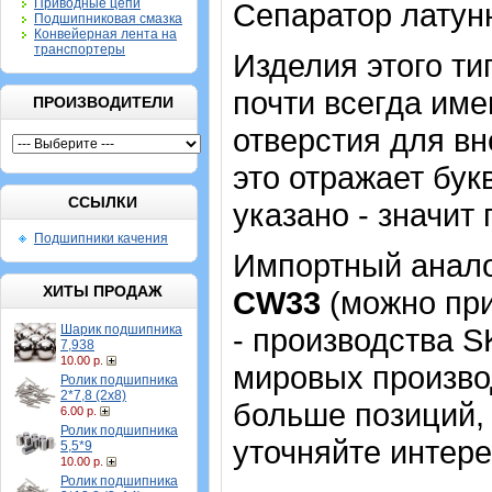
Приводные цепи
Сепаратор латун
Подшипниковая смазка
Конвейерная лента на
транспортеры
Изделия этого т
почти всегда име
ПРОИЗВОДИТЕЛИ
отверстия для в
это отражает бук
ССЫЛКИ
указано - значит 
Подшипники качения
Импортный аналог
ХИТЫ ПРОДАЖ
CW33
(можно при
Шарик подшипника
- производства S
7,938
10.00 р.
мировых производ
Ролик подшипника
2*7,8 (2х8)
больше позиций, 
6.00 р.
Ролик подшипника
уточняйте интер
5,5*9
10.00 р.
Ролик подшипника