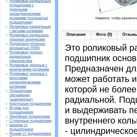
Роликовые радиальные
подшипники с
длинными
цилиндрическими
роликами (игольчатые
Нажмите, чтобы увеличит
подшипники)
Роликовые радиальные
с витыми роликами
Описание
Фото (0)
Отзывы
Роликовые радиально-
упорные конические
Радиально-упорные
Это роликовый р
игольчатые (РИК)
Роликовые упорно-
подшипник основ
радиальные
сферические
Роликовые упорные с
Предназначен дл
коническими роликами
Роликовые упорные с
может работать и
короткими
цилиндрическими
которой не более
роликами
Подшипники
скольжения
радиальной. Под
(шарнирные)
Корпусные подшипники
и выдерживать п
Втулки для
подшипников
Линейные подшипники
внутреннего коль
Ступичные подшипники
Шарики от
- цилиндрическо
подшипников
Ролики от подшипников